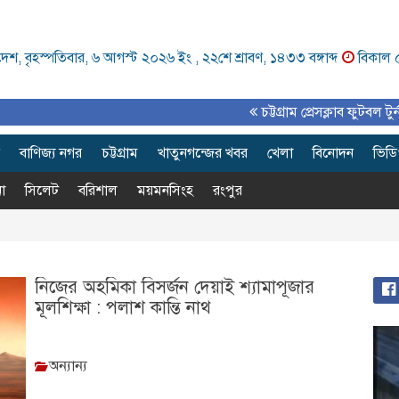
েশ, বৃহস্পতিবার, ৬ আগস্ট ২০২৬ ইং ,
২২শে শ্রাবণ, ১৪৩৩ বঙ্গাব্দ
বিকাল 
চট্টগ্রাম প্রেসক্লাব ফুটবল টুর্নামেন্ট
বাণিজ্য নগর
চট্টগ্রাম
খাতুনগন্জের খবর
খেলা
বিনোদন
ভিড
া
সিলেট
বরিশাল
ময়মনসিংহ
রংপুর
নিজের অহমিকা বিসর্জন দেয়াই শ্যামাপূজার
মূলশিক্ষা : পলাশ কান্তি নাথ
অন্যান্য