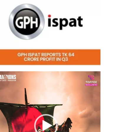
eo
er