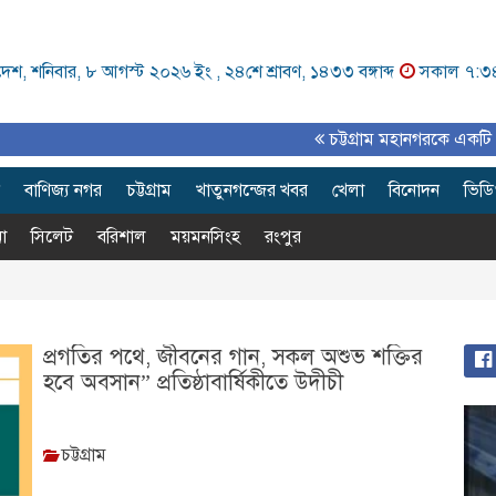
েশ, শনিবার, ৮ আগস্ট ২০২৬ ইং ,
২৪শে শ্রাবণ, ১৪৩৩ বঙ্গাব্দ
সকাল ৭:৩
চট্টগ্রাম মহানগরকে একটি পরিকল্
বাণিজ্য নগর
চট্টগ্রাম
খাতুনগন্জের খবর
খেলা
বিনোদন
ভিড
া
সিলেট
বরিশাল
ময়মনসিংহ
রংপুর
প্রগতির পথে, জীবনের গান, সকল অশুভ শক্তির
হবে অবসান” প্রতিষ্ঠাবার্ষিকীতে উদীচী
চট্টগ্রাম