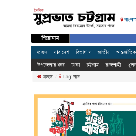
বাংলাদ
শিরোনাম
প্রচ্ছদ
সারাদেশ
বিভাগ
জাতীয়
আন্তর্জাতিক
উপজেলার খবর
ঢাকা
চট্টগ্রাম
রাজশাহী
খুলন
প্রচ্ছদ
Tag:
নাচ