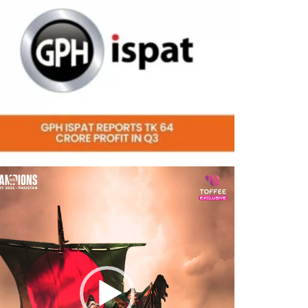
eo
er