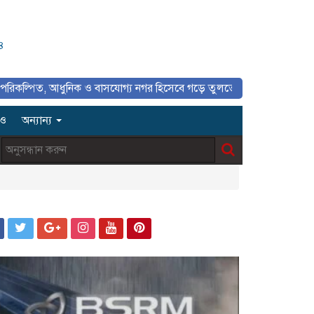
৪
পিত, আধুনিক ও বাসযোগ্য নগর হিসেবে গড়ে তুলতে সাংবাদিকদের ইতিবাচক ভূমিকা
িও
অন্যান্য