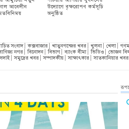
নাল আবেদীন
উদ্যোগে বৃক্ষরোপণ কর্মসূচি
মতবিনিময়
অনুষ্ঠিত
অন্যান্য
চিত সংবাদ
কক্সবাজার
খাতুনগন্জের খবর
খুলনা
খেলা
গণম
বাণিজ্য নগর
বিনোদন
বিভাগ
ব্যাংক বীমা
ভিডিও
ভোজন বি
সদাই
সমুদ্রের খবর
সম্পাদকীয়
সাক্ষাৎকার
সাতকানিয়ার খবর
রূপচ