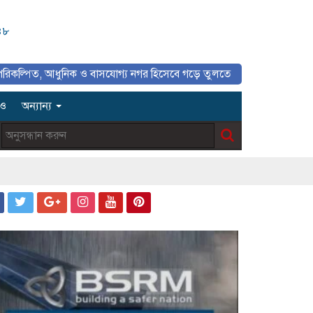
৪৮
আধুনিক ও বাসযোগ্য নগর হিসেবে গড়ে তুলতে সাংবাদিকদের ইতিবাচক ভূমিকা গুর
িও
অন্যান্য