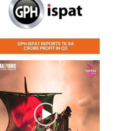
eo
er