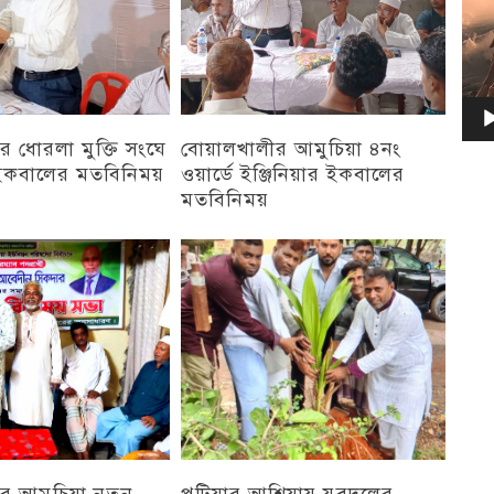
 ধোরলা মুক্তি সংঘে
বোয়ালখালীর আমুচিয়া ৪নং
র ইকবালের মতবিনিময়
ওয়ার্ডে ইঞ্জিনিয়ার ইকবালের
মতবিনিময়
চট্টগ্রাম
র আমুচিয়া নতুন
পটিয়ার আশিয়ায় যুবদলের