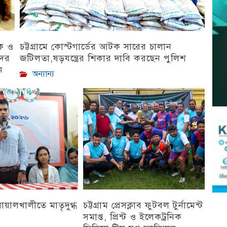
িক ও
চট্টগ্রামে কোস্টগার্ডের আটক সারের চালান
দের
জটিলতা,ষড়যন্ত্রের শিকার দাবি করছেন পুলিশ
ন
অন্যান্য
 বোয়ালখালীতে মাতৃদুগ্ধ
চট্টগ্রাম প্রেসক্লাব ফুটবল টুর্নামেন্ট
ন
সমাপ্ত, প্রিন্ট ও ইলেকট্রনিক