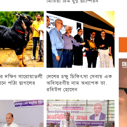
মিডিয়া টিম যুগ্ন চ্যাম্পিয়ন
চট্টগ্রাম
Vid
Play
র দক্ষিণ সারোয়াতলী
দেশের চক্ষু চিকিৎসা সেবায় এক
ানে পাঁঠা ছাগলের
অবিস্মরণীয় নাম অধ্যাপক ডা.
রবিউল হোসেন
চট্টগ্রাম