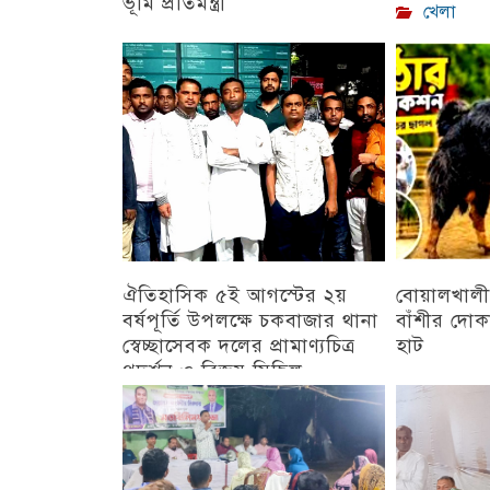
ভূমি প্রতিমন্ত্রী
খেলা
চট্টগ্রাম
ঐতিহাসিক ৫ই আগস্টের ২য়
বোয়ালখালী
বর্ষপূর্তি উপলক্ষে চকবাজার থানা
বাঁশীর দোক
স্বেচ্ছাসেবক দলের প্রামাণ্যচিত্র
হাট
প্রদর্শন ও বিজয় মিছিল
চট্টগ্রাম
চট্টগ্রাম