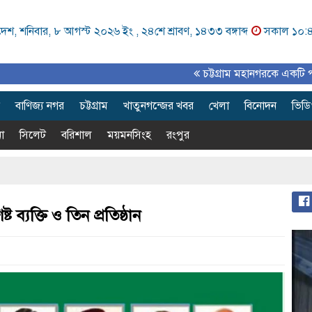
েশ, শনিবার, ৮ আগস্ট ২০২৬ ইং ,
২৪শে শ্রাবণ, ১৪৩৩ বঙ্গাব্দ
সকাল ১০:
চট্টগ্রাম মহানগরকে একটি পরিকল্পিত, 
বাণিজ্য নগর
চট্টগ্রাম
খাতুনগন্জের খবর
খেলা
বিনোদন
ভিড
া
সিলেট
বরিশাল
ময়মনসিংহ
রংপুর
ব্যক্তি ও তিন প্রতিষ্ঠান