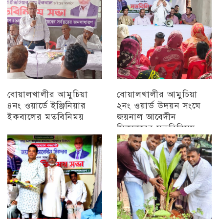
বোয়ালখালীর আমুচিয়া
বোয়ালখালীর আমুচিয়া
৪নং ওয়ার্ডে ইঞ্জিনিয়ার
২নং ওয়ার্ড উদয়ন সংঘে
ইকবালের মতবিনিময়
জয়নাল আবেদীন
সিকদারের মতবিনিময়
চট্টগ্রাম
অন্যান্য