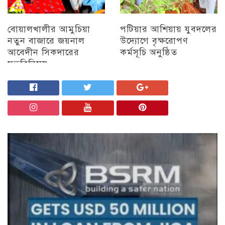
বোয়ালখালীর আমুচিয়া
পটিয়ার আশিয়ায় যুবদলের
নতুন বাজারে জয়নাল
উদ্যোগে বৃক্ষরোপণ
আবেদীন সিকদারের
কর্মসূচি অনুষ্ঠিত
মতবিনিময়
অন্যান্য
চট্টগ্রাম