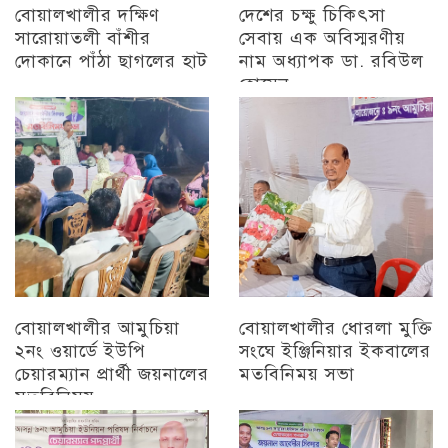
বোয়ালখালীর দক্ষিণ
দেশের চক্ষু চিকিৎসা
সারোয়াতলী বাঁশীর
সেবায় এক অবিস্মরণীয়
দোকানে পাঁঠা ছাগলের হাট
নাম অধ্যাপক ডা. রবিউল
হোসেন
চট্টগ্রাম
চট্টগ্রাম
বোয়ালখালীর আমুচিয়া
বোয়ালখালীর ধোরলা মুক্তি
২নং ওয়ার্ডে ইউপি
সংঘে ইঞ্জিনিয়ার ইকবালের
চেয়ারম্যান প্রার্থী জয়নালের
মতবিনিময় সভা
মতবিনিময়
চট্টগ্রাম
চট্টগ্রাম