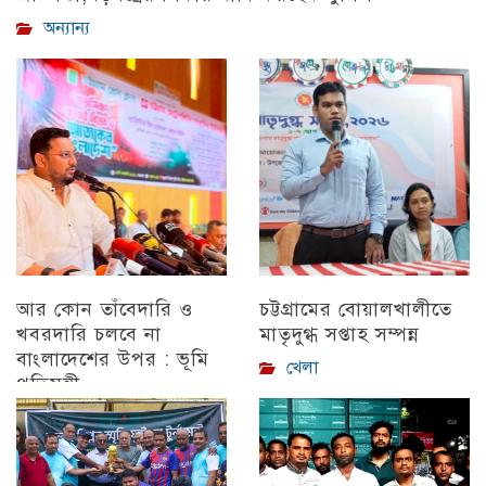
অন্যান্য
আর কোন তাঁবেদারি ও
চট্টগ্রামের বোয়ালখালীতে
খবরদারি চলবে না
মাতৃদুগ্ধ সপ্তাহ সম্পন্ন
বাংলাদেশের উপর : ভূমি
খেলা
প্রতিমন্ত্রী
চট্টগ্রাম