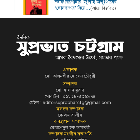
স্টাফ রিপোর্টার: জুলাই অভ্যুত্থানের
‘ঘোষণাপত্র’ নিয়ে…
(আরো বিস্তারিত)
প্রকাশক
মো: আলমগীর হোসেন চৌধুরী
সম্পাদক
মো: হাসান মুরাদ
মোবাইল : ০১৮১৮-৫৩৬৯৭৪
মেইল :
editorsuprobhatctg@gmail.com
মফস্বল সম্পাদক
কে এম রাজীব
ব্যবস্থাপনা সম্পাদক
মোরশেদুল হক আকবরী
সম্পাদক মণ্ডলীর সভাপতি
মো: খোরশেদ আলম