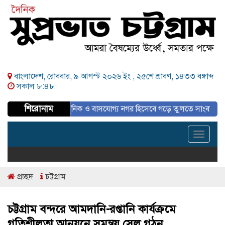
বাংলাদেশ, রোববার, ৯ আগস্ট ২০২৬ ইং ,
২৫শে শ্রাবণ, ১৪৩৩ বঙ্গাব্দ
সকাল ৮:৪৮
শিরোনাম
পরিকল্পিত, আধুনিক ও বাসযোগ্য নগর হিসেবে গড়ে তুলতে সাংবাদিকদের ইতিবাচক 
Toggle
navigat
প্রচ্ছদ
চট্টগ্রাম
চট্টগ্রাম বন্দরে আমদানি-রপ্তানি কার্যক্রমে
গতিশীলতা আনয়নে সমন্বয় সেল গঠন