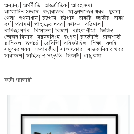
অন্যান্য
অর্থনীতি
আন্তর্জাতিক
আবহাওয়া
আলোচিত সংবাদ
কক্সবাজার
খাতুনগন্জের খবর
খুলনা
খেলা
গণমাধ্যম
চট্টগ্রাম
চট্টগ্রাম
চাকরি
জাতীয়
ঢাকা
ধর্ম
পরামর্শ
পাহাড়ের খবর
ফ্যাশন
বরিশাল
বাণিজ্য নগর
বিনোদন
বিভাগ
ব্যাংক বীমা
ভিডিও
ভোজন বিলাস
ময়মনসিংহ
রংপুর
রাজনীতি
রাজশাহী
রাশিফল
রূপচর্চা
রেসিপি
লাইফষ্টাইল
শিক্ষা
সদাই
সমুদ্রের খবর
সম্পাদকীয়
সাক্ষাৎকার
সাতকানিয়ার খবর
সারাদেশ
সাহিত্য ও সংস্কৃতি
সিলেট
স্বাস্থ্যকথা
ফটো গ্যালারী