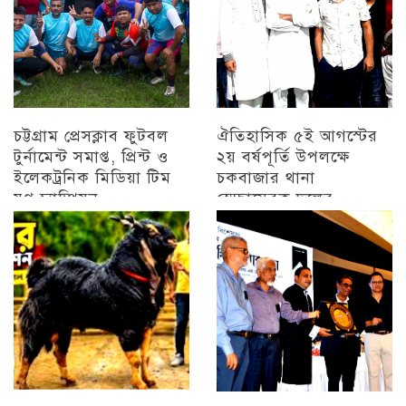
চট্টগ্রাম প্রেসক্লাব ফুটবল
ঐতিহাসিক ৫ই আগস্টের
টুর্নামেন্ট সমাপ্ত, প্রিন্ট ও
২য় বর্ষপূর্তি উপলক্ষে
ইলেকট্রনিক মিডিয়া টিম
চকবাজার থানা
যুগ্ন চ্যাম্পিয়ন
স্বেচ্ছাসেবক দলের
প্রামাণ্যচিত্র প্রদর্শন ও
চট্টগ্রাম
বিজয় মিছিল
চট্টগ্রাম