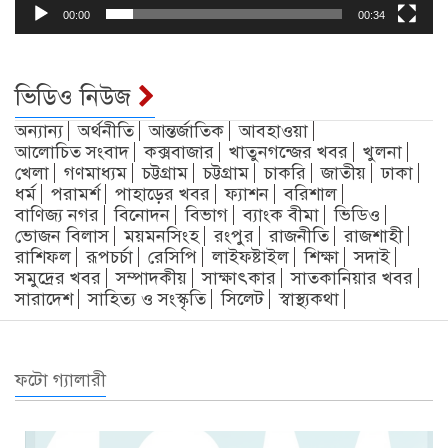
00:00
00:34
ভিডিও নিউজ
অন্যান্য
অর্থনীতি
আন্তর্জাতিক
আবহাওয়া
আলোচিত সংবাদ
কক্সবাজার
খাতুনগন্জের খবর
খুলনা
খেলা
গণমাধ্যম
চট্টগ্রাম
চট্টগ্রাম
চাকরি
জাতীয়
ঢাকা
ধর্ম
পরামর্শ
পাহাড়ের খবর
ফ্যাশন
বরিশাল
বাণিজ্য নগর
বিনোদন
বিভাগ
ব্যাংক বীমা
ভিডিও
ভোজন বিলাস
ময়মনসিংহ
রংপুর
রাজনীতি
রাজশাহী
রাশিফল
রূপচর্চা
রেসিপি
লাইফষ্টাইল
শিক্ষা
সদাই
সমুদ্রের খবর
সম্পাদকীয়
সাক্ষাৎকার
সাতকানিয়ার খবর
সারাদেশ
সাহিত্য ও সংস্কৃতি
সিলেট
স্বাস্থ্যকথা
ফটো গ্যালারী