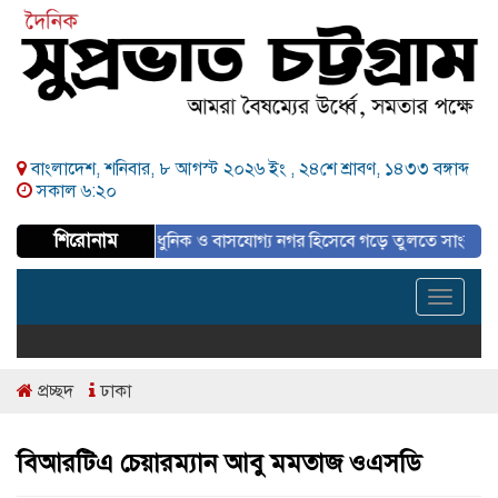
বাংলাদেশ, শনিবার, ৮ আগস্ট ২০২৬ ইং ,
২৪শে শ্রাবণ, ১৪৩৩ বঙ্গাব্দ
সকাল ৬:২০
শিরোনাম
 পরিকল্পিত, আধুনিক ও বাসযোগ্য নগর হিসেবে গড়ে তুলতে সাংবাদিকদের ইতিবাচক
Toggle
navigat
প্রচ্ছদ
ঢাকা
বিআরটিএ চেয়ারম্যান আবু মমতাজ ওএসডি