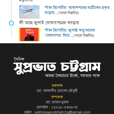
মন্ত্রণালয়
স্টাফ রিপোর্টার: আকাশপথের যাত্রীদের প্রকৃত
ভাড়ায়…
(আরো বিস্তারিত)
কী আছে জুলাই ঘোষণাপত্রের খসড়ায়
স্টাফ রিপোর্টার: জুলাই অভ্যুত্থানের
‘ঘোষণাপত্র’ নিয়ে…
(আরো বিস্তারিত)
প্রকাশক
মো: আলমগীর হোসেন চৌধুরী
সম্পাদক
মো: হাসান মুরাদ
মোবাইল : ০১৮১৮-৫৩৬৯৭৪
মেইল :
editorsuprobhatctg@gmail.com