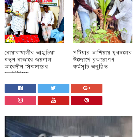
বোয়ালখালীর আমুচিয়া
পটিয়ার আশিয়ায় যুবদলের
নতুন বাজারে জয়নাল
উদ্যোগে বৃক্ষরোপণ
আবেদীন সিকদারের
কর্মসূচি অনুষ্ঠিত
মতবিনিময়
অন্যান্য
চট্টগ্রাম