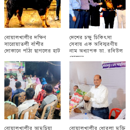
বোয়ালখালীর দক্ষিণ
দেশের চক্ষু চিকিৎসা
সারোয়াতলী বাঁশীর
সেবায় এক অবিস্মরণীয়
দোকানে পাঁঠা ছাগলের হাট
নাম অধ্যাপক ডা. রবিউল
হোসেন
চট্টগ্রাম
চট্টগ্রাম
বোয়ালখালীর আমুচিয়া
বোয়ালখালীর ধোরলা মুক্তি