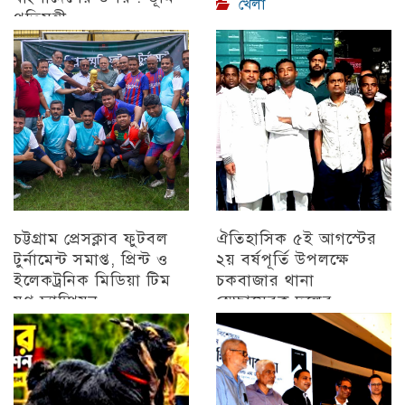
খেলা
প্রতিমন্ত্রী
চট্টগ্রাম
চট্টগ্রাম প্রেসক্লাব ফুটবল
ঐতিহাসিক ৫ই আগস্টের
টুর্নামেন্ট সমাপ্ত, প্রিন্ট ও
২য় বর্ষপূর্তি উপলক্ষে
ইলেকট্রনিক মিডিয়া টিম
চকবাজার থানা
যুগ্ন চ্যাম্পিয়ন
স্বেচ্ছাসেবক দলের
প্রামাণ্যচিত্র প্রদর্শন ও
চট্টগ্রাম
বিজয় মিছিল
চট্টগ্রাম