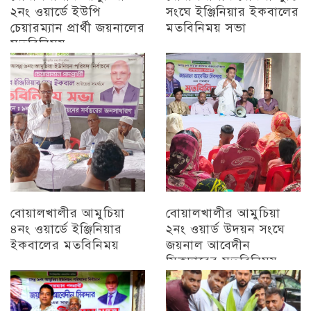
২নং ওয়ার্ডে ইউপি
সংঘে ইঞ্জিনিয়ার ইকবালের
চেয়ারম্যান প্রার্থী জয়নালের
মতবিনিময় সভা
মতবিনিময়
চট্টগ্রাম
চট্টগ্রাম
বোয়ালখালীর আমুচিয়া
বোয়ালখালীর আমুচিয়া
৪নং ওয়ার্ডে ইঞ্জিনিয়ার
২নং ওয়ার্ড উদয়ন সংঘে
ইকবালের মতবিনিময়
জয়নাল আবেদীন
সিকদারের মতবিনিময়
চট্টগ্রাম
অন্যান্য