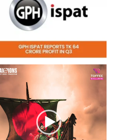
eo
er