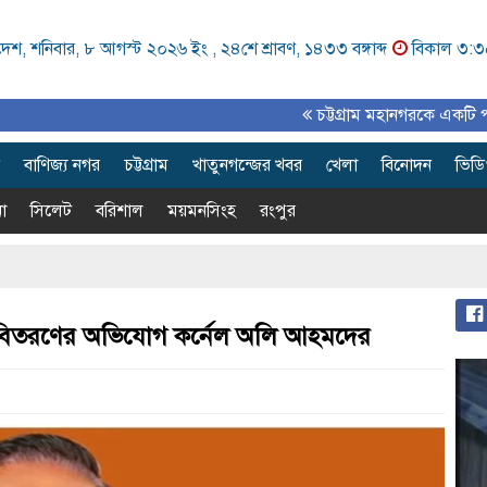
েশ, শনিবার, ৮ আগস্ট ২০২৬ ইং ,
২৪শে শ্রাবণ, ১৪৩৩ বঙ্গাব্দ
বিকাল ৩:
চট্টগ্রাম মহানগরকে একটি পরিকল্পিত, আ
বাণিজ্য নগর
চট্টগ্রাম
খাতুনগন্জের খবর
খেলা
বিনোদন
ভিড
া
সিলেট
বরিশাল
ময়মনসিংহ
রংপুর
টাকা বিতরণের অভিযোগ কর্নেল অলি আহমদের