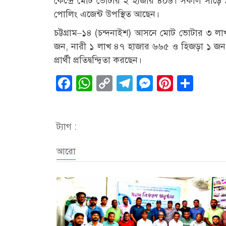
কেন্দ্রে মোট ভোটার ২ হাজার ৪০৬। সকাল সাড়ে ৯টা
পোলিং এজেন্ট উপস্থিত আছেন।
চট্টগ্রাম–১৪ (চন্দনাইশ) আসনে মোট ভোটার ৩ 
জন, নারী ১ লাখ ৪৭ হাজার ৬৬৫ ও হিজড়া ১ জন
প্রার্থী প্রতিদ্বন্দ্বিতা করছেন।
Facebook
WhatsApp
Copy
Telegram
Messenge
Pintere
Sha
Link
ট্যাগ :
আরো