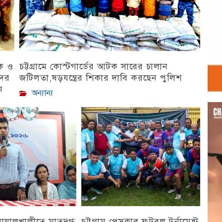
িক ও
চট্টগ্রামে কোস্টগার্ডের আটক সারের চালান
দের
জটিলতা,ষড়যন্ত্রের শিকার দাবি করছেন পুলিশ
ন
অন্যান্য
Vid
Play
 বোয়ালখালীতে মাতৃদুগ্ধ
চট্টগ্রাম প্রেসক্লাব ফুটবল টুর্নামেন্ট