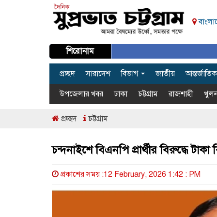
বাংলাদ
শিরোনাম
প্রচ্ছদ
সারাদেশ
বিভাগ
জাতীয়
আন্তর্জাতিক
উপজেলার খবর
ঢাকা
চট্টগ্রাম
রাজশাহী
খুলন
প্রচ্ছদ
চট্টগ্রাম
চন্দনাইশে বিএনপি প্রার্থীর বিরুদ্ধে 
প্রকাশের সময় :12 February, 2026 1:42 : PM