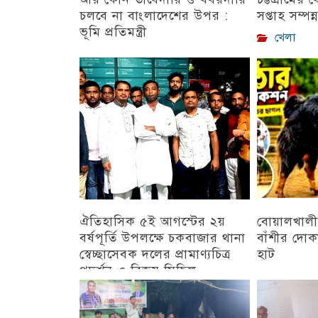
চলবে না বাংলাদেশের উপর :
সপ্তাহ সম্পন্
ভূমি প্রতিমন্ত্রী
খেলা
চট্টগ্রাম
ঐতিহাসিক ৫ই আগস্টের ২য়
বোয়ালখালী
বর্ষপূর্তি উপলক্ষে চকবাজার থানা
বাঁশীর দোক
স্বেচ্ছাসেবক দলের প্রামাণ্যচিত্র
হাট
প্রদর্শন ও বিজয় মিছিল
চট্টগ্রাম
চট্টগ্রাম