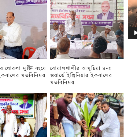
 ধোরলা মুক্তি সংঘে
বোয়ালখালীর আমুচিয়া ৪নং
র ইকবালের মতবিনিময়
ওয়ার্ডে ইঞ্জিনিয়ার ইকবালের
মতবিনিময়
চট্টগ্রাম