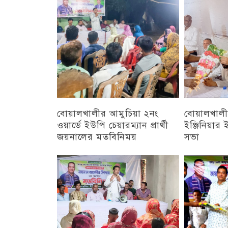
চট্টগ্রাম
বোয়ালখালীর আমুচিয়া ২নং
বোয়ালখালীর
ওয়ার্ডে ইউপি চেয়ারম্যান প্রার্থী
ইঞ্জিনিয়া
জয়নালের মতবিনিময়
সভা
চট্টগ্রাম
চট্টগ্রাম