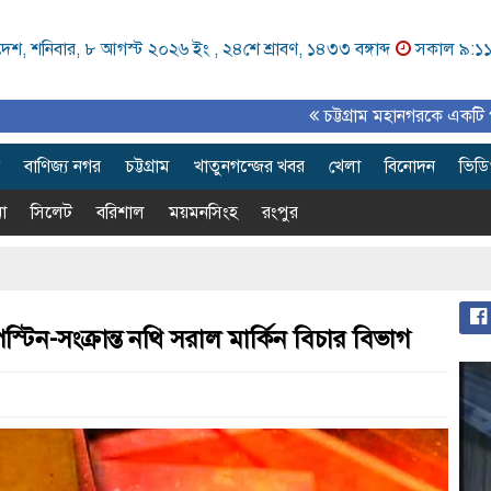
েশ, শনিবার, ৮ আগস্ট ২০২৬ ইং ,
২৪শে শ্রাবণ, ১৪৩৩ বঙ্গাব্দ
সকাল ৯:১
চট্টগ্রাম মহানগরকে একটি পরিকল্পিত, 
বাণিজ্য নগর
চট্টগ্রাম
খাতুনগন্জের খবর
খেলা
বিনোদন
ভিড
া
সিলেট
বরিশাল
ময়মনসিংহ
রংপুর
টিন-সংক্রান্ত নথি সরাল মার্কিন বিচার বিভাগ