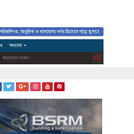
১
আধুনিক ও বাসযোগ্য নগর হিসেবে গড়ে তুলতে সাংবাদিকদের ইতিবাচক ভূমিকা গুরু
িও
অন্যান্য