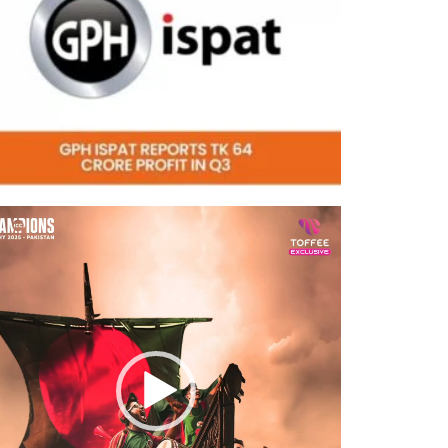
eo
er