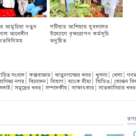
র আমুচিয়া নতুন
পটিয়ার আশিয়ায় যুবদলের
নাল আবেদীন
উদ্যোগে বৃক্ষরোপণ কর্মসূচি
মতবিনিময়
অনুষ্ঠিত
অন্যান্য
চিত সংবাদ
কক্সবাজার
খাতুনগন্জের খবর
খুলনা
খেলা
গণম
বাণিজ্য নগর
বিনোদন
বিভাগ
ব্যাংক বীমা
ভিডিও
ভোজন বি
সদাই
সমুদ্রের খবর
সম্পাদকীয়
সাক্ষাৎকার
সাতকানিয়ার খবর
রূপচ