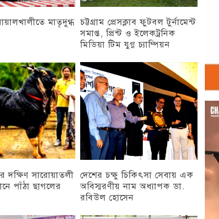
 বোয়ালখালীতে মাতৃদুগ্ধ
চট্টগ্রাম প্রেসক্লাব ফুটবল টুর্নামেন্ট
ন
সমাপ্ত, প্রিন্ট ও ইলেকট্রনিক
মিডিয়া টিম যুগ্ন চ্যাম্পিয়ন
চট্টগ্রাম
Vid
Play
র দক্ষিণ সারোয়াতলী
দেশের চক্ষু চিকিৎসা সেবায় এক
ানে পাঁঠা ছাগলের
অবিস্মরণীয় নাম অধ্যাপক ডা.
রবিউল হোসেন
চট্টগ্রাম