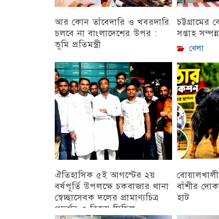
আর কোন তাঁবেদারি ও খবরদারি
চট্টগ্রামের
চলবে না বাংলাদেশের উপর :
সপ্তাহ সম্পন্
ভূমি প্রতিমন্ত্রী
খেলা
চট্টগ্রাম
ঐতিহাসিক ৫ই আগস্টের ২য়
বোয়ালখালী
বর্ষপূর্তি উপলক্ষে চকবাজার থানা
বাঁশীর দোক
স্বেচ্ছাসেবক দলের প্রামাণ্যচিত্র
হাট
প্রদর্শন ও বিজয় মিছিল
চট্টগ্রাম