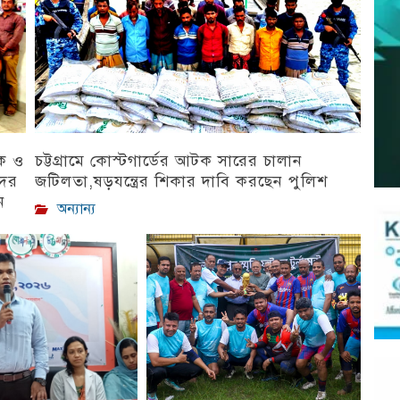
িক ও
চট্টগ্রামে কোস্টগার্ডের আটক সারের চালান
দের
জটিলতা,ষড়যন্ত্রের শিকার দাবি করছেন পুলিশ
ন
অন্যান্য