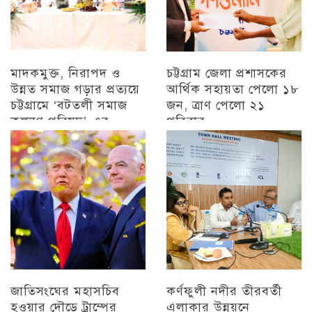
মাদকমুক্ত, নিরাপদ ও
চট্টগ্রাম জেলা প্রশাসকের
উন্নত সমাজ গড়ার প্রত্যয়ে
আর্থিক সহায়তা পেলো ১৮
চট্টগ্রামে ‘বটতলী সমাজ
জন, ত্রাণ পেলো ২১
কল্যাণ পরিষদ’-এর
পরিবার
মতবিনিময় সভা অনুষ্ঠিত
চট্টগ্রাম
চট্টগ্রাম
জাতিসংঘের মহাসচিব
কর্ণফুলী নদীর তীরবর্তী
হওয়ার দৌড়ে ট্রাম্পের
এলাকার উন্নয়নে