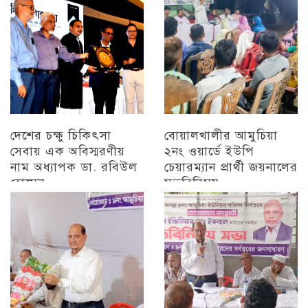
দেশের চক্ষু চিকিৎসা
বোয়ালখালীর আমুচিয়া
সেবায় এক অবিস্মরণীয়
২নং ওয়ার্ডে ইউপি
নাম অধ্যাপক ডা. রবিউল
চেয়ারম্যান প্রার্থী জয়নালের
হোসেন
মতবিনিময়
চট্টগ্রাম
চট্টগ্রাম