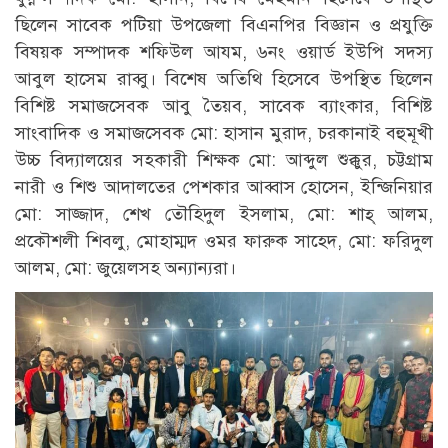
ছিলেন সাবেক পটিয়া উপজেলা বিএনপির বিজ্ঞান ও প্রযুক্তি
বিষয়ক সম্পাদক শফিউল আযম, ৬নং ওয়ার্ড ইউপি সদস্য
আবুল হাসেম রাব্বু। বিশেষ অতিথি হিসেবে উপস্থিত ছিলেন
বিশিষ্ট সমাজসেবক আবু তৈয়ব, সাবেক ব্যাংকার, বিশিষ্ট
সাংবাদিক ও সমাজসেবক মো: হাসান মুরাদ, চরকানাই বহুমূখী
উচ্চ বিদ্যালয়ের সহকারী শিক্ষক মো: আব্দুল শুক্কুর, চট্টগ্রাম
নারী ও শিশু আদালতের পেশকার আব্বাস হোসেন, ইন্জিনিয়ার
মো: সাজ্জাদ, শেখ তৌহিদুল ইসলাম, মো: শাহ্ আলম,
প্রকৌশলী শিবলু, মোহাম্মদ ওমর ফারুক সাহেদ, মো: ফরিদুল
আলম, মো: জুয়েলসহ অন্যান্যরা।