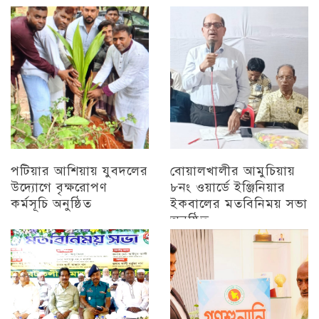
অন্যান্য
চট্টগ্রাম
পটিয়ার আশিয়ায় যুবদলের
বোয়ালখালীর আমুচিয়ায়
উদ্যোগে বৃক্ষরোপণ
৮নং ওয়ার্ডে ইঞ্জিনিয়ার
কর্মসূচি অনুষ্ঠিত
ইকবালের মতবিনিময় সভা
অনুষ্ঠিত
অন্যান্য
চট্টগ্রাম