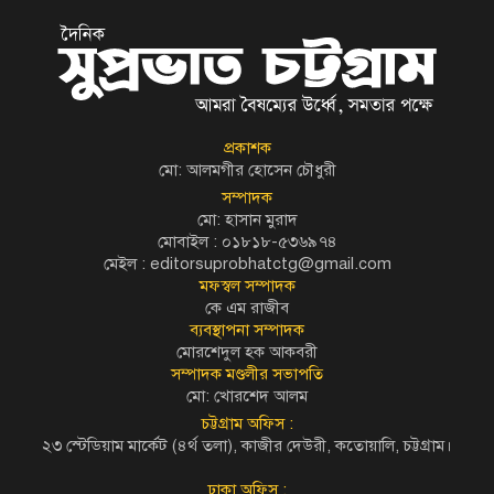
প্রকাশক
মো: আলমগীর হোসেন চৌধুরী
সম্পাদক
মো: হাসান মুরাদ
মোবাইল : ০১৮১৮-৫৩৬৯৭৪
মেইল :
editorsuprobhatctg@gmail.com
মফস্বল সম্পাদক
কে এম রাজীব
ব্যবস্থাপনা সম্পাদক
মোরশেদুল হক আকবরী
সম্পাদক মণ্ডলীর সভাপতি
মো: খোরশেদ আলম
চট্টগ্রাম অফিস :
২৩ স্টেডিয়াম মার্কেট (৪র্থ তলা), কাজীর দেউরী, কতোয়ালি, চট্টগ্রাম।
ঢাকা অফিস :