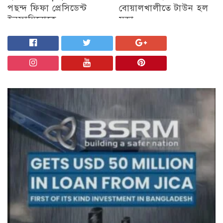
পছন্দ ফিফা প্রেসিডেন্ট
বোয়ালখালীতে টাউন হল
ইনফান্তিনোকে
সভা
চট্টগ্রাম
চট্টগ্রাম