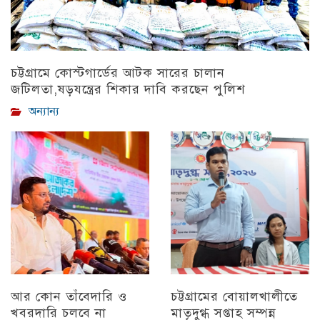
চট্টগ্রামে কোস্টগার্ডের আটক সারের চালান
জটিলতা,ষড়যন্ত্রের শিকার দাবি করছেন পুলিশ
অন্যান্য
আর কোন তাঁবেদারি ও
চট্টগ্রামের বোয়ালখালীতে
খবরদারি চলবে না
মাতৃদুগ্ধ সপ্তাহ সম্পন্ন