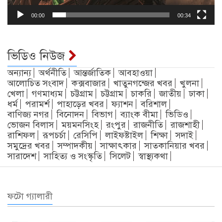
00:00
00:34
ভিডিও নিউজ
অন্যান্য
অর্থনীতি
আন্তর্জাতিক
আবহাওয়া
আলোচিত সংবাদ
কক্সবাজার
খাতুনগন্জের খবর
খুলনা
খেলা
গণমাধ্যম
চট্টগ্রাম
চট্টগ্রাম
চাকরি
জাতীয়
ঢাকা
ধর্ম
পরামর্শ
পাহাড়ের খবর
ফ্যাশন
বরিশাল
বাণিজ্য নগর
বিনোদন
বিভাগ
ব্যাংক বীমা
ভিডিও
ভোজন বিলাস
ময়মনসিংহ
রংপুর
রাজনীতি
রাজশাহী
রাশিফল
রূপচর্চা
রেসিপি
লাইফষ্টাইল
শিক্ষা
সদাই
সমুদ্রের খবর
সম্পাদকীয়
সাক্ষাৎকার
সাতকানিয়ার খবর
সারাদেশ
সাহিত্য ও সংস্কৃতি
সিলেট
স্বাস্থ্যকথা
ফটো গ্যালারী