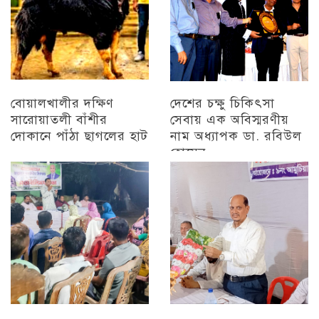
বোয়ালখালীর দক্ষিণ
দেশের চক্ষু চিকিৎসা
সারোয়াতলী বাঁশীর
সেবায় এক অবিস্মরণীয়
দোকানে পাঁঠা ছাগলের হাট
নাম অধ্যাপক ডা. রবিউল
হোসেন
চট্টগ্রাম
চট্টগ্রাম