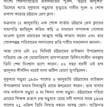
বাংলা শিশুসাহিত্যের প্রবাদপ্রতিম পুরুষ, ‘ছড়ার জাদুকর’
হিসেবে খ্যাত সুকুমার বড়ুয়ার মৃত্যুতে গভীর দুঃখ ও শোক
প্রকাশ করেছে চট্টগ্রাম প্রেস ক্লাব।
শুক্রবার (২ জানুয়ারি) এক শোক বার্তায় চট্টগ্রাম প্রেস ক্লাবের
সভাপতি জাহিদুল করিম কচি ও সাধারণ সম্পাদক গোলাম
মাওলা মুরাদ প্রয়াতের আত্মার শান্তি কামনা করেন এবং তার
শোকসন্তপ্ত পরিবারের সদস্যদের প্রতি গভীর সমবেদনা জানান।
আজ ভোর ৬টা ৫৫ মিনিটে চট্টগ্রামের রাউজান উপজেলার
গহিরায় জে কে মেমোরিয়াল হাসপাতালে চিকিৎসাধীন অবস্থায়
তিনি শেষ নিঃশ্বাস ত্যাগ করেন। ৮৮ বছর বয়সী এই ছন্দ
জাদুকর দীর্ঘদিন ধরেই নানা জটিল রোগে ভুগছিলেন।
সুকুমার বড়ুয়া ১৯৩৮ সালের ৫ জানুয়ারি চট্টগ্রামের রাউজান
উপজেলার মধ্যম বিনাজুরি গ্রামে জন্মগ্রহণ করেন। তার বাবার
নাম সর্বানন্দ বড়ুয়া ও মা কিরণ বালা বড়ুয়া। চট্টগ্রামের গহিরা
গ্রামের শিক্ষক প্রতাপ চন্দ্র বড়ুয়ার মেয়ে ননী বালার সাথে ১৯৬৪
সালের ২১ এপ্রিল তিনি বিবাহ বন্ধনে আবদ্ধ হোন। ব্যক্তিগত