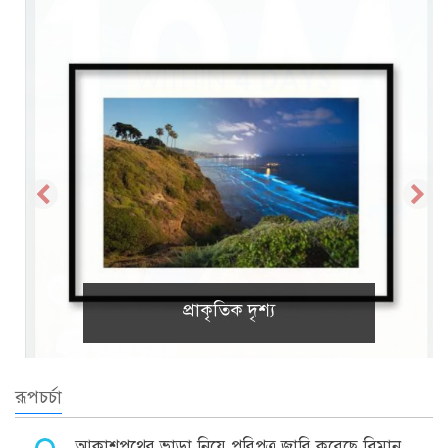
প্রাকৃতিক দৃশ্য
রূপচর্চা
আকাশপথের ভাড়া নিয়ে পরিপত্র জারি করেছে বিমান