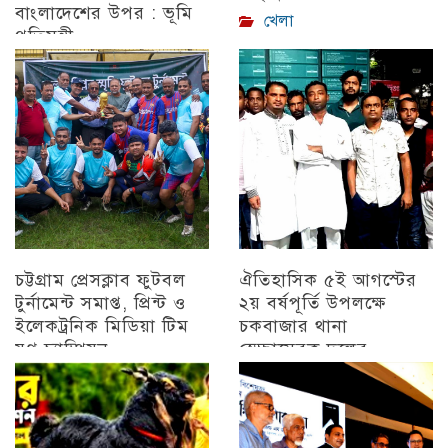
বাংলাদেশের উপর : ভূমি
খেলা
প্রতিমন্ত্রী
চট্টগ্রাম
চট্টগ্রাম প্রেসক্লাব ফুটবল
ঐতিহাসিক ৫ই আগস্টের
টুর্নামেন্ট সমাপ্ত, প্রিন্ট ও
২য় বর্ষপূর্তি উপলক্ষে
ইলেকট্রনিক মিডিয়া টিম
চকবাজার থানা
যুগ্ন চ্যাম্পিয়ন
স্বেচ্ছাসেবক দলের
প্রামাণ্যচিত্র প্রদর্শন ও
চট্টগ্রাম
বিজয় মিছিল
চট্টগ্রাম