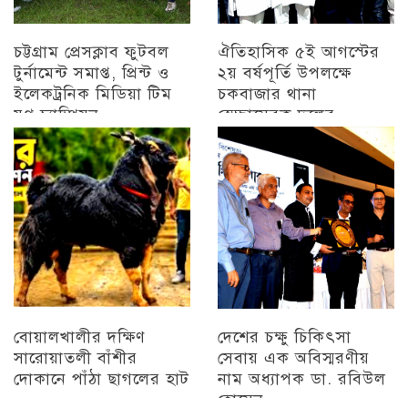
চট্টগ্রাম প্রেসক্লাব ফুটবল
ঐতিহাসিক ৫ই আগস্টের
টুর্নামেন্ট সমাপ্ত, প্রিন্ট ও
২য় বর্ষপূর্তি উপলক্ষে
ইলেকট্রনিক মিডিয়া টিম
চকবাজার থানা
যুগ্ন চ্যাম্পিয়ন
স্বেচ্ছাসেবক দলের
প্রামাণ্যচিত্র প্রদর্শন ও
চট্টগ্রাম
বিজয় মিছিল
চট্টগ্রাম
বোয়ালখালীর দক্ষিণ
দেশের চক্ষু চিকিৎসা
সারোয়াতলী বাঁশীর
সেবায় এক অবিস্মরণীয়
দোকানে পাঁঠা ছাগলের হাট
নাম অধ্যাপক ডা. রবিউল
হোসেন
চট্টগ্রাম