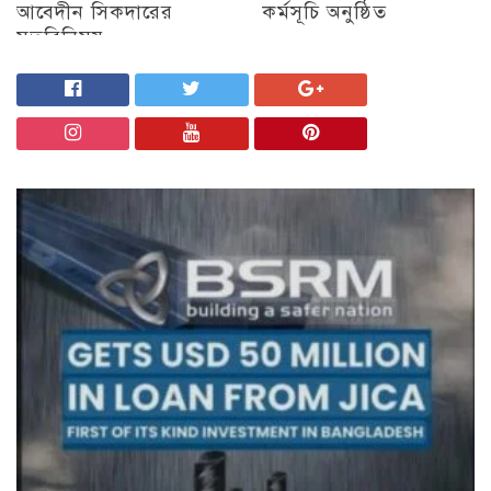
আবেদীন সিকদারের
কর্মসূচি অনুষ্ঠিত
মতবিনিময়
অন্যান্য
চট্টগ্রাম