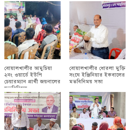
চট্টগ্রাম
বোয়ালখালীর আমুচিয়া
বোয়ালখালীর ধোরলা মুক্তি
২নং ওয়ার্ডে ইউপি
সংঘে ইঞ্জিনিয়ার ইকবালের
চেয়ারম্যান প্রার্থী জয়নালের
মতবিনিময় সভা
মতবিনিময়
চট্টগ্রাম
চট্টগ্রাম