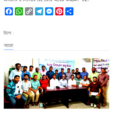
Facebook
WhatsApp
Copy
Telegram
Messenger
Pinterest
Share
Link
ট্যাগ :
আরো