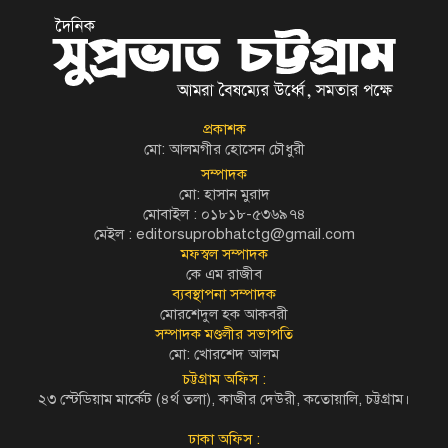
প্রকাশক
মো: আলমগীর হোসেন চৌধুরী
সম্পাদক
মো: হাসান মুরাদ
মোবাইল : ০১৮১৮-৫৩৬৯৭৪
মেইল :
editorsuprobhatctg@gmail.com
মফস্বল সম্পাদক
কে এম রাজীব
ব্যবস্থাপনা সম্পাদক
মোরশেদুল হক আকবরী
সম্পাদক মণ্ডলীর সভাপতি
মো: খোরশেদ আলম
চট্টগ্রাম অফিস :
২৩ স্টেডিয়াম মার্কেট (৪র্থ তলা), কাজীর দেউরী, কতোয়ালি, চট্টগ্রাম।
ঢাকা অফিস :