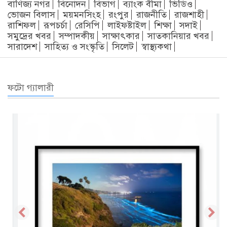
বাণিজ্য নগর
বিনোদন
বিভাগ
ব্যাংক বীমা
ভিডিও
ভোজন বিলাস
ময়মনসিংহ
রংপুর
রাজনীতি
রাজশাহী
রাশিফল
রূপচর্চা
রেসিপি
লাইফষ্টাইল
শিক্ষা
সদাই
সমুদ্রের খবর
সম্পাদকীয়
সাক্ষাৎকার
সাতকানিয়ার খবর
সারাদেশ
সাহিত্য ও সংস্কৃতি
সিলেট
স্বাস্থ্যকথা
ফটো গ্যালারী