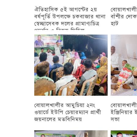
ঐতিহাসিক ৫ই আগস্টের ২য়
বোয়ালখালী
বর্ষপূর্তি উপলক্ষে চকবাজার থানা
বাঁশীর দোক
স্বেচ্ছাসেবক দলের প্রামাণ্যচিত্র
হাট
প্রদর্শন ও বিজয় মিছিল
চট্টগ্রাম
চট্টগ্রাম
বোয়ালখালীর আমুচিয়া ২নং
বোয়ালখালীর
ওয়ার্ডে ইউপি চেয়ারম্যান প্রার্থী
ইঞ্জিনিয়া
জয়নালের মতবিনিময়
সভা
চট্টগ্রাম
চট্টগ্রাম