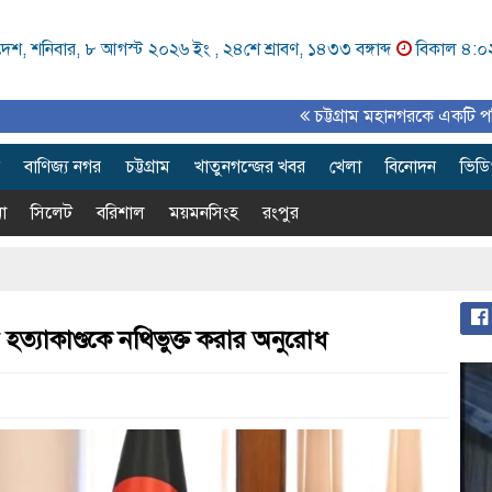
েশ, শনিবার, ৮ আগস্ট ২০২৬ ইং ,
২৪শে শ্রাবণ, ১৪৩৩ বঙ্গাব্দ
বিকাল ৪:০
চট্টগ্রাম মহানগরকে একটি পরিকল্পিত, আ
বাণিজ্য নগর
চট্টগ্রাম
খাতুনগন্জের খবর
খেলা
বিনোদন
ভিড
া
সিলেট
বরিশাল
ময়মনসিংহ
রংপুর
 হত্যাকাণ্ডকে নথিভুক্ত করার অনুরোধ