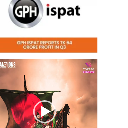
eo
er