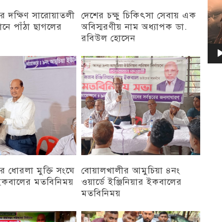
র দক্ষিণ সারোয়াতলী
দেশের চক্ষু চিকিৎসা সেবায় এক
ানে পাঁঠা ছাগলের
অবিস্মরণীয় নাম অধ্যাপক ডা.
রবিউল হোসেন
চট্টগ্রাম
 ধোরলা মুক্তি সংঘে
বোয়ালখালীর আমুচিয়া ৪নং
র ইকবালের মতবিনিময়
ওয়ার্ডে ইঞ্জিনিয়ার ইকবালের
মতবিনিময়
চট্টগ্রাম