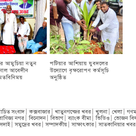
র আমুচিয়া নতুন
পটিয়ার আশিয়ায় যুবদলের
নাল আবেদীন
উদ্যোগে বৃক্ষরোপণ কর্মসূচি
মতবিনিময়
অনুষ্ঠিত
অন্যান্য
চিত সংবাদ
কক্সবাজার
খাতুনগন্জের খবর
খুলনা
খেলা
গণম
বাণিজ্য নগর
বিনোদন
বিভাগ
ব্যাংক বীমা
ভিডিও
ভোজন বি
সদাই
সমুদ্রের খবর
সম্পাদকীয়
সাক্ষাৎকার
সাতকানিয়ার খবর