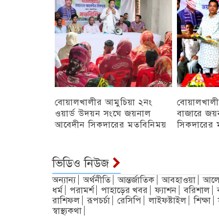
বোয়ালখালীর আমুচিয়া ২নং
বোয়ালখালী
ওয়ার্ড উদয়ন সংঘে জয়নাল
বাজারে জয়
আবেদীন সিকদারের মতবিনিময়
সিকদারের 
অন্যান্য
চট্টগ্রাম
ভিডিও নিউজ
অন্যান্য
অর্থনীতি
আন্তর্জাতিক
আবহাওয়া
আলো
ধর্ম
পরামর্শ
পাহাড়ের খবর
ফ্যাশন
বরিশাল
রাশিফল
রূপচর্চা
রেসিপি
লাইফষ্টাইল
শিক্ষা
স্বাস্থ্যকথা