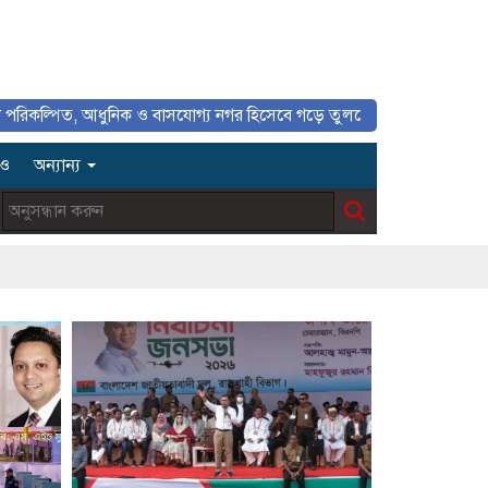
পিত, আধুনিক ও বাসযোগ্য নগর হিসেবে গড়ে তুলতে সাংবাদিকদের ইতিবাচক ভূমিকা
িও
অন্যান্য