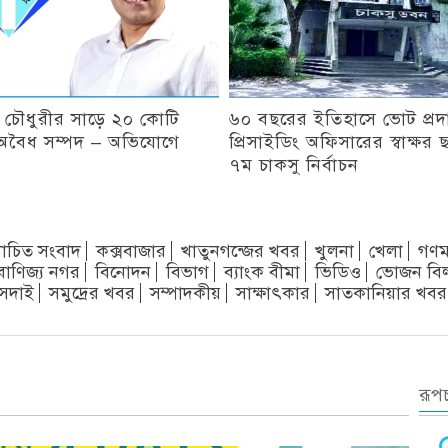
ি চৌধুরীর সাড়ে ২০ কোটি
৬০ বছরের ইতিহাসে ভোট প্রদ
অবৈধ সম্পদ – অভিযোগে
প্রিসাইডিং অফিসারের স্বাক্ষর 
৭ম চাকসু নির্বাচন
চিত সংবাদ
কক্সবাজার
খাতুনগন্জের খবর
খুলনা
খেলা
গণম
বাণিজ্য নগর
বিনোদন
বিভাগ
ব্যাংক বীমা
ভিডিও
ভোজন বি
সদাই
সমুদ্রের খবর
সম্পাদকীয়
সাক্ষাৎকার
সাতকানিয়ার খবর
রূপচ