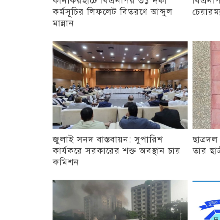
কানকিরহাটে বিএনপির ৩১ দফা
বিএনপি
কর্মসূচির লিফলেট বিতরণে আব্দুল
চেয়ারম্
মান্নান
জুলাই সনদ বাস্তবায়ন: সুপারিশ
ছাত্রদল
কার্যকরে সরকারের শক্ত অবস্থান চায়
তার ছা
কমিশন