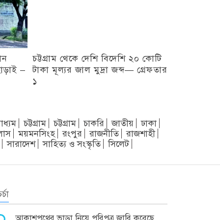
ান
চট্টগ্রাম থেকে দেশি বিদেশি ২০ কোটি
ছাড়াই –
টাকা মূল্যর জাল মুদ্রা জব্দ— গ্রেফতার
১
াধ্যম
চট্টগ্রাম
চট্টগ্রাম
চাকরি
জাতীয়
ঢাকা
লাস
ময়মনসিংহ
রংপুর
রাজনীতি
রাজশাহী
সারাদেশ
সাহিত্য ও সংস্কৃতি
সিলেট
র্চা
আকাশপথের ভাড়া নিয়ে পরিপত্র জারি করেছে