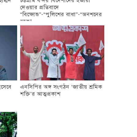
াম্মদ
চট্টগ্রাম বন্দর বিদেশীদের ইজারা
দেওয়ার প্রতিবাদে
“বিক্ষোভ”-“পুলিশের বাধা”-“অনশনের
ডাক”
িসেবে
এনসিপির অঙ্গ সংগঠন ‘জাতীয় শ্রমিক
শক্তি’র আত্মপ্রকাশ