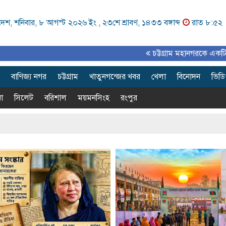
েশ, শনিবার, ৮ আগস্ট ২০২৬ ইং ,
২৩শে শ্রাবণ, ১৪৩৩ বঙ্গাব্দ
রাত ৮:৫২
চট্টগ্রাম মহানগরকে একটি পরিকল্
বাণিজ্য নগর
চট্টগ্রাম
খাতুনগন্জের খবর
খেলা
বিনোদন
ভিড
া
সিলেট
বরিশাল
ময়মনসিংহ
রংপুর