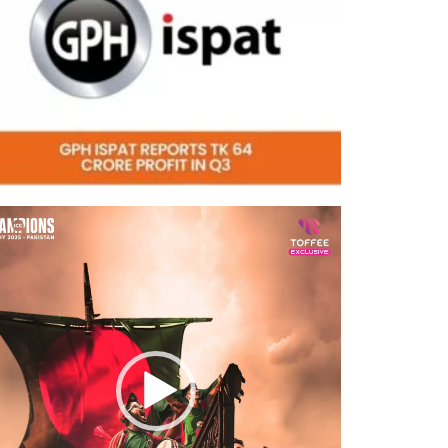
eo
er