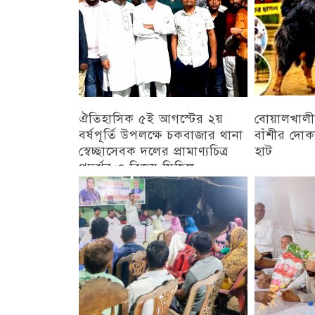
ঐতিহাসিক ৫ই আগস্টের ২য়
বোয়ালখালী
বর্ষপূর্তি উপলক্ষে চকবাজার থানা
বাঁশীর দোক
স্বেচ্ছাসেবক দলের প্রামাণ্যচিত্র
হাট
প্রদর্শন ও বিজয় মিছিল
চট্টগ্রাম
চট্টগ্রাম