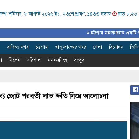
েশ, শনিবার, ৮ আগস্ট ২০২৬ ইং ,
২৩শে শ্রাবণ, ১৪৩৩ বঙ্গাব্দ
রাত ৮:৫০
চট্টগ্রাম মহানগরকে একটি পরিকল্পিত,
বাণিজ্য নগর
চট্টগ্রাম
খাতুনগন্জের খবর
খেলা
বিনোদন
ভিড
া
সিলেট
বরিশাল
ময়মনসিংহ
রংপুর
াব্য জোট পরবর্তী লাভ-ক্ষতি নিয়ে আলোচনা