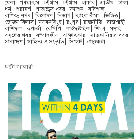
খেলা
গণমাধ্যম
চট্টগ্রাম
চট্টগ্রাম
চাকরি
জাতীয়
ঢাকা
ধর্ম
পরামর্শ
পাহাড়ের খবর
ফ্যাশন
বরিশাল
বাণিজ্য নগর
বিনোদন
বিভাগ
ব্যাংক বীমা
ভিডিও
ভোজন বিলাস
ময়মনসিংহ
রংপুর
রাজনীতি
রাজশাহী
রাশিফল
রূপচর্চা
রেসিপি
লাইফষ্টাইল
শিক্ষা
সদাই
সমুদ্রের খবর
সম্পাদকীয়
সাক্ষাৎকার
সাতকানিয়ার খবর
সারাদেশ
সাহিত্য ও সংস্কৃতি
সিলেট
স্বাস্থ্যকথা
ফটো গ্যালারী