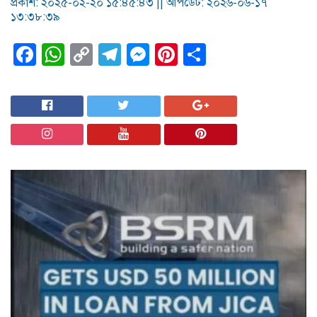
প্রকাশ: ২০২৫-০২-২০ ১৫:৪৫:৪৩ ||
আপডেট: ২০২৬-০৬-১৭
১৩:৩৮:৩৯
Facebook
WhatsApp
Copy
Telegram
Messenger
Pinterest
Share
Link