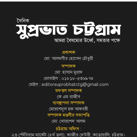
প্রকাশক
মো: আলমগীর হোসেন চৌধুরী
সম্পাদক
মো: হাসান মুরাদ
মোবাইল : ০১৮১৮-৫৩৬৯৭৪
মেইল :
editorsuprobhatctg@gmail.com
মফস্বল সম্পাদক
কে এম রাজীব
ব্যবস্থাপনা সম্পাদক
মোরশেদুল হক আকবরী
সম্পাদক মণ্ডলীর সভাপতি
মো: খোরশেদ আলম
চট্টগ্রাম অফিস :
২৩ স্টেডিয়াম মার্কেট (৪র্থ তলা), কাজীর দেউরী, কতোয়ালি, চট্টগ্রাম।