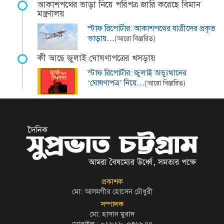
আকাশপথের ভাড়া নিয়ে পরিপত্র জারি করেছে বিমান
মন্ত্রণালয়
স্টাফ রিপোর্টার: আকাশপথের যাত্রীদের প্রকৃত
ভাড়ায়…
(আরো বিস্তারিত)
কী আছে জুলাই ঘোষণাপত্রের খসড়ায়
স্টাফ রিপোর্টার: জুলাই অভ্যুত্থানের
‘ঘোষণাপত্র’ নিয়ে…
(আরো বিস্তারিত)
প্রকাশক
মো: আলমগীর হোসেন চৌধুরী
সম্পাদক
মো: হাসান মুরাদ
মোবাইল : ০১৮১৮-৫৩৬৯৭৪