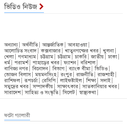
ভিডিও নিউজ
অন্যান্য
অর্থনীতি
আন্তর্জাতিক
আবহাওয়া
আলোচিত সংবাদ
কক্সবাজার
খাতুনগন্জের খবর
খুলনা
খেলা
গণমাধ্যম
চট্টগ্রাম
চট্টগ্রাম
চাকরি
জাতীয়
ঢাকা
ধর্ম
পরামর্শ
পাহাড়ের খবর
ফ্যাশন
বরিশাল
বাণিজ্য নগর
বিনোদন
বিভাগ
ব্যাংক বীমা
ভিডিও
ভোজন বিলাস
ময়মনসিংহ
রংপুর
রাজনীতি
রাজশাহী
রাশিফল
রূপচর্চা
রেসিপি
লাইফষ্টাইল
শিক্ষা
সদাই
সমুদ্রের খবর
সম্পাদকীয়
সাক্ষাৎকার
সাতকানিয়ার খবর
সারাদেশ
সাহিত্য ও সংস্কৃতি
সিলেট
স্বাস্থ্যকথা
ফটো গ্যালারী