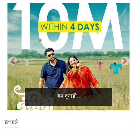
প্রাকৃতিক দৃশ্য
রূপচর্চা