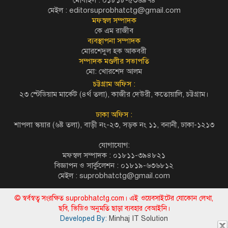
মেইল :
editorsuprobhatctg@gmail.com
মফস্বল সম্পাদক
কে এম রাজীব
ব্যবস্থাপনা সম্পাদক
মোরশেদুল হক আকবরী
সম্পাদক মণ্ডলীর সভাপতি
মো: খোরশেদ আলম
চট্টগ্রাম অফিস :
২৩ স্টেডিয়াম মার্কেট (৪র্থ তলা), কাজীর দেউরী, কতোয়ালি, চট্টগ্রাম।
ঢাকা অফিস :
শাপলা স্কয়ার (৬ষ্ট তলা), বাড়ী নং-২৩, সড়ক নং ১১, বনানী, ঢাকা-১২১৩
যোগাযোগ:
মফস্বল সম্পাদক : ০১৮১১-৩৯৪৮২১
বিজ্ঞাপন ও সার্কুলেশন : ০১৮১৯-৬৩৬৮১২
মেইল :
suprobhatctg@gmail.com
© স্বর্বস্বত্ব সংরক্ষিত suprobhatctg.com। এই ওয়েবসাইটের যোকোন লেখা,
ছবি, ভিডিও অনুমতি ছাড়া ব্যবহার বেআইনি।
Developed By:
Minhaj IT Solution