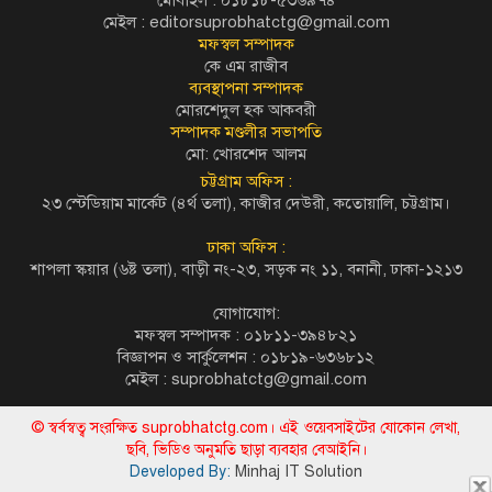
মেইল :
editorsuprobhatctg@gmail.com
মফস্বল সম্পাদক
কে এম রাজীব
ব্যবস্থাপনা সম্পাদক
মোরশেদুল হক আকবরী
সম্পাদক মণ্ডলীর সভাপতি
মো: খোরশেদ আলম
চট্টগ্রাম অফিস :
২৩ স্টেডিয়াম মার্কেট (৪র্থ তলা), কাজীর দেউরী, কতোয়ালি, চট্টগ্রাম।
ঢাকা অফিস :
শাপলা স্কয়ার (৬ষ্ট তলা), বাড়ী নং-২৩, সড়ক নং ১১, বনানী, ঢাকা-১২১৩
যোগাযোগ:
মফস্বল সম্পাদক : ০১৮১১-৩৯৪৮২১
বিজ্ঞাপন ও সার্কুলেশন : ০১৮১৯-৬৩৬৮১২
মেইল :
suprobhatctg@gmail.com
© স্বর্বস্বত্ব সংরক্ষিত suprobhatctg.com। এই ওয়েবসাইটের যোকোন লেখা,
ছবি, ভিডিও অনুমতি ছাড়া ব্যবহার বেআইনি।
Developed By:
Minhaj IT Solution