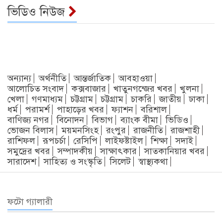
ভিডিও নিউজ
অন্যান্য
অর্থনীতি
আন্তর্জাতিক
আবহাওয়া
আলোচিত সংবাদ
কক্সবাজার
খাতুনগন্জের খবর
খুলনা
খেলা
গণমাধ্যম
চট্টগ্রাম
চট্টগ্রাম
চাকরি
জাতীয়
ঢাকা
ধর্ম
পরামর্শ
পাহাড়ের খবর
ফ্যাশন
বরিশাল
বাণিজ্য নগর
বিনোদন
বিভাগ
ব্যাংক বীমা
ভিডিও
ভোজন বিলাস
ময়মনসিংহ
রংপুর
রাজনীতি
রাজশাহী
রাশিফল
রূপচর্চা
রেসিপি
লাইফষ্টাইল
শিক্ষা
সদাই
সমুদ্রের খবর
সম্পাদকীয়
সাক্ষাৎকার
সাতকানিয়ার খবর
সারাদেশ
সাহিত্য ও সংস্কৃতি
সিলেট
স্বাস্থ্যকথা
ফটো গ্যালারী