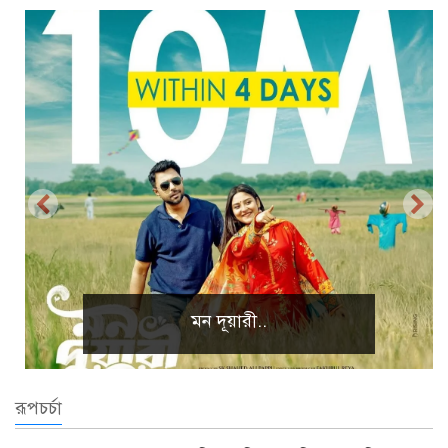
প্রাকৃতিক দৃশ্য
রূপচর্চা