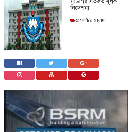
মাউশির সতর্কতামূলক
নির্দেশনা
আলোচিত সংবাদ