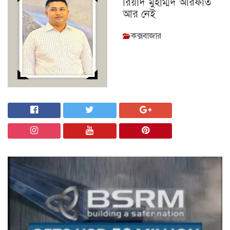
রিয়াদ মুহাম্মদ আরফাত
আর নেই
কক্সবাজার