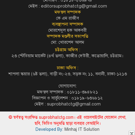
মেইল :
editorsuprobhatctg@gmail.com
মফস্বল সম্পাদক
কে এম রাজীব
ব্যবস্থাপনা সম্পাদক
মোরশেদুল হক আকবরী
সম্পাদক মণ্ডলীর সভাপতি
মো: খোরশেদ আলম
চট্টগ্রাম অফিস :
২৩ স্টেডিয়াম মার্কেট (৪র্থ তলা), কাজীর দেউরী, কতোয়ালি, চট্টগ্রাম।
ঢাকা অফিস :
শাপলা স্কয়ার (৬ষ্ট তলা), বাড়ী নং-২৩, সড়ক নং ১১, বনানী, ঢাকা-১২১৩
যোগাযোগ:
মফস্বল সম্পাদক : ০১৮১১-৩৯৪৮২১
বিজ্ঞাপন ও সার্কুলেশন : ০১৮১৯-৬৩৬৮১২
মেইল :
suprobhatctg@gmail.com
© স্বর্বস্বত্ব সংরক্ষিত suprobhatctg.com। এই ওয়েবসাইটের যোকোন লেখা,
ছবি, ভিডিও অনুমতি ছাড়া ব্যবহার বেআইনি।
Developed By:
Minhaj IT Solution