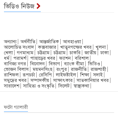
ভিডিও নিউজ
অন্যান্য
অর্থনীতি
আন্তর্জাতিক
আবহাওয়া
আলোচিত সংবাদ
কক্সবাজার
খাতুনগন্জের খবর
খুলনা
খেলা
গণমাধ্যম
চট্টগ্রাম
চট্টগ্রাম
চাকরি
জাতীয়
ঢাকা
ধর্ম
পরামর্শ
পাহাড়ের খবর
ফ্যাশন
বরিশাল
বাণিজ্য নগর
বিনোদন
বিভাগ
ব্যাংক বীমা
ভিডিও
ভোজন বিলাস
ময়মনসিংহ
রংপুর
রাজনীতি
রাজশাহী
রাশিফল
রূপচর্চা
রেসিপি
লাইফষ্টাইল
শিক্ষা
সদাই
সমুদ্রের খবর
সম্পাদকীয়
সাক্ষাৎকার
সাতকানিয়ার খবর
সারাদেশ
সাহিত্য ও সংস্কৃতি
সিলেট
স্বাস্থ্যকথা
ফটো গ্যালারী