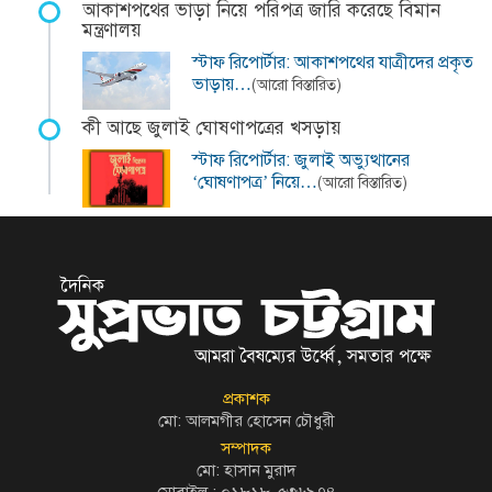
আকাশপথের ভাড়া নিয়ে পরিপত্র জারি করেছে বিমান
মন্ত্রণালয়
স্টাফ রিপোর্টার: আকাশপথের যাত্রীদের প্রকৃত
ভাড়ায়…
(আরো বিস্তারিত)
কী আছে জুলাই ঘোষণাপত্রের খসড়ায়
স্টাফ রিপোর্টার: জুলাই অভ্যুত্থানের
‘ঘোষণাপত্র’ নিয়ে…
(আরো বিস্তারিত)
প্রকাশক
মো: আলমগীর হোসেন চৌধুরী
সম্পাদক
মো: হাসান মুরাদ
মোবাইল : ০১৮১৮-৫৩৬৯৭৪