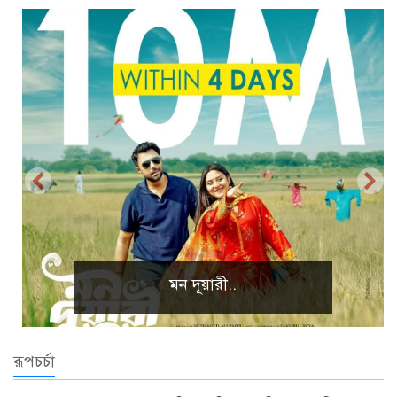
প্রাকৃতিক দৃশ্য
রূপচর্চা