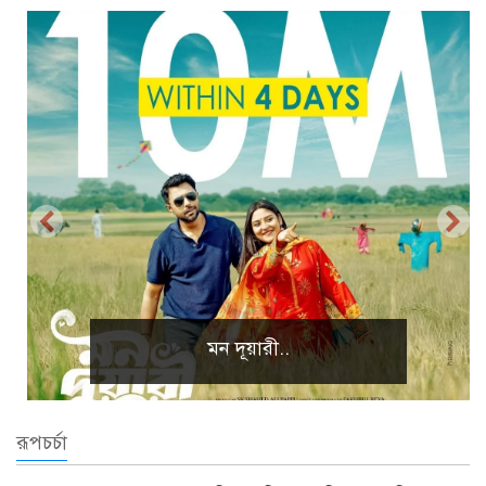
প্রাকৃতিক দৃশ্য
রূপচর্চা