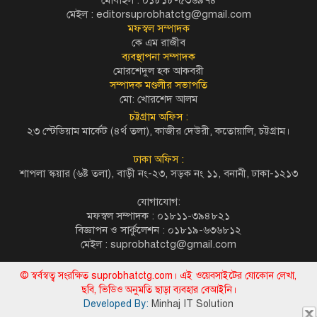
মেইল :
editorsuprobhatctg@gmail.com
মফস্বল সম্পাদক
কে এম রাজীব
ব্যবস্থাপনা সম্পাদক
মোরশেদুল হক আকবরী
সম্পাদক মণ্ডলীর সভাপতি
মো: খোরশেদ আলম
চট্টগ্রাম অফিস :
২৩ স্টেডিয়াম মার্কেট (৪র্থ তলা), কাজীর দেউরী, কতোয়ালি, চট্টগ্রাম।
ঢাকা অফিস :
শাপলা স্কয়ার (৬ষ্ট তলা), বাড়ী নং-২৩, সড়ক নং ১১, বনানী, ঢাকা-১২১৩
যোগাযোগ:
মফস্বল সম্পাদক : ০১৮১১-৩৯৪৮২১
বিজ্ঞাপন ও সার্কুলেশন : ০১৮১৯-৬৩৬৮১২
মেইল :
suprobhatctg@gmail.com
© স্বর্বস্বত্ব সংরক্ষিত suprobhatctg.com। এই ওয়েবসাইটের যোকোন লেখা,
ছবি, ভিডিও অনুমতি ছাড়া ব্যবহার বেআইনি।
Developed By:
Minhaj IT Solution