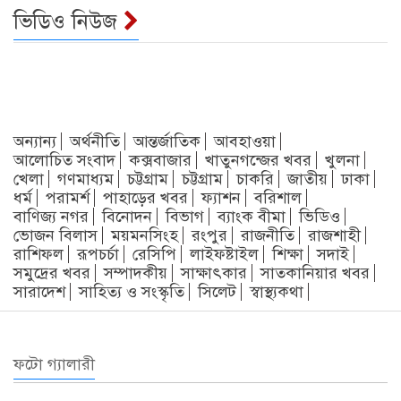
ভিডিও নিউজ
অন্যান্য
অর্থনীতি
আন্তর্জাতিক
আবহাওয়া
আলোচিত সংবাদ
কক্সবাজার
খাতুনগন্জের খবর
খুলনা
খেলা
গণমাধ্যম
চট্টগ্রাম
চট্টগ্রাম
চাকরি
জাতীয়
ঢাকা
ধর্ম
পরামর্শ
পাহাড়ের খবর
ফ্যাশন
বরিশাল
বাণিজ্য নগর
বিনোদন
বিভাগ
ব্যাংক বীমা
ভিডিও
ভোজন বিলাস
ময়মনসিংহ
রংপুর
রাজনীতি
রাজশাহী
রাশিফল
রূপচর্চা
রেসিপি
লাইফষ্টাইল
শিক্ষা
সদাই
সমুদ্রের খবর
সম্পাদকীয়
সাক্ষাৎকার
সাতকানিয়ার খবর
সারাদেশ
সাহিত্য ও সংস্কৃতি
সিলেট
স্বাস্থ্যকথা
ফটো গ্যালারী