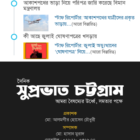
আকাশপথের ভাড়া নিয়ে পরিপত্র জারি করেছে বিমান
মন্ত্রণালয়
স্টাফ রিপোর্টার: আকাশপথের যাত্রীদের প্রকৃত
ভাড়ায়…
(আরো বিস্তারিত)
কী আছে জুলাই ঘোষণাপত্রের খসড়ায়
স্টাফ রিপোর্টার: জুলাই অভ্যুত্থানের
‘ঘোষণাপত্র’ নিয়ে…
(আরো বিস্তারিত)
প্রকাশক
মো: আলমগীর হোসেন চৌধুরী
সম্পাদক
মো: হাসান মুরাদ
মোবাইল : ০১৮১৮-৫৩৬৯৭৪