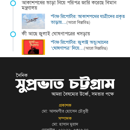
আকাশপথের ভাড়া নিয়ে পরিপত্র জারি করেছে বিমান
মন্ত্রণালয়
স্টাফ রিপোর্টার: আকাশপথের যাত্রীদের প্রকৃত
ভাড়ায়…
(আরো বিস্তারিত)
কী আছে জুলাই ঘোষণাপত্রের খসড়ায়
স্টাফ রিপোর্টার: জুলাই অভ্যুত্থানের
‘ঘোষণাপত্র’ নিয়ে…
(আরো বিস্তারিত)
প্রকাশক
মো: আলমগীর হোসেন চৌধুরী
সম্পাদক
মো: হাসান মুরাদ
মোবাইল : ০১৮১৮-৫৩৬৯৭৪