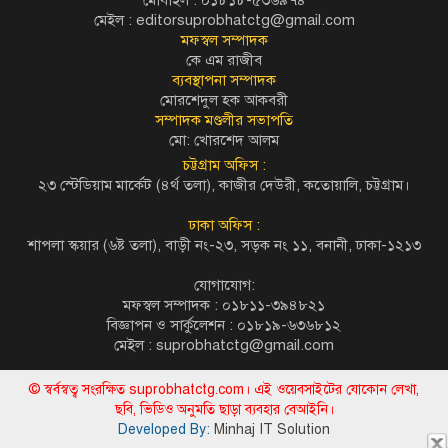
মেইল :
editorsuprobhatctg@gmail.com
মফস্বল সম্পাদক
কে এম রাজীব
ব্যবস্থাপনা সম্পাদক
মোরশেদুল হক আকবরী
সম্পাদক মণ্ডলীর সভাপতি
মো: খোরশেদ আলম
চট্টগ্রাম অফিস :
২৩ স্টেডিয়াম মার্কেট (৪র্থ তলা), কাজীর দেউরী, কতোয়ালি, চট্টগ্রাম।
ঢাকা অফিস :
শাপলা স্কয়ার (৬ষ্ট তলা), বাড়ী নং-২৩, সড়ক নং ১১, বনানী, ঢাকা-১২১৩
যোগাযোগ:
মফস্বল সম্পাদক : ০১৮১১-৩৯৪৮২১
বিজ্ঞাপন ও সার্কুলেশন : ০১৮১৯-৬৩৬৮১২
মেইল :
suprobhatctg@gmail.com
© স্বর্বস্বত্ব সংরক্ষিত suprobhatctg.com। এই ওয়েবসাইটের যোকোন লেখা,
ছবি, ভিডিও অনুমতি ছাড়া ব্যবহার বেআইনি।
Developed By:
Minhaj IT Solution