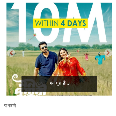
প্রাকৃতিক দৃশ্য
রূপচর্চা