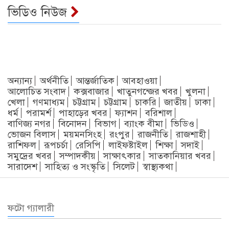
ভিডিও নিউজ
অন্যান্য
অর্থনীতি
আন্তর্জাতিক
আবহাওয়া
আলোচিত সংবাদ
কক্সবাজার
খাতুনগন্জের খবর
খুলনা
খেলা
গণমাধ্যম
চট্টগ্রাম
চট্টগ্রাম
চাকরি
জাতীয়
ঢাকা
ধর্ম
পরামর্শ
পাহাড়ের খবর
ফ্যাশন
বরিশাল
বাণিজ্য নগর
বিনোদন
বিভাগ
ব্যাংক বীমা
ভিডিও
ভোজন বিলাস
ময়মনসিংহ
রংপুর
রাজনীতি
রাজশাহী
রাশিফল
রূপচর্চা
রেসিপি
লাইফষ্টাইল
শিক্ষা
সদাই
সমুদ্রের খবর
সম্পাদকীয়
সাক্ষাৎকার
সাতকানিয়ার খবর
সারাদেশ
সাহিত্য ও সংস্কৃতি
সিলেট
স্বাস্থ্যকথা
ফটো গ্যালারী