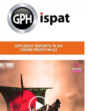
eo
er