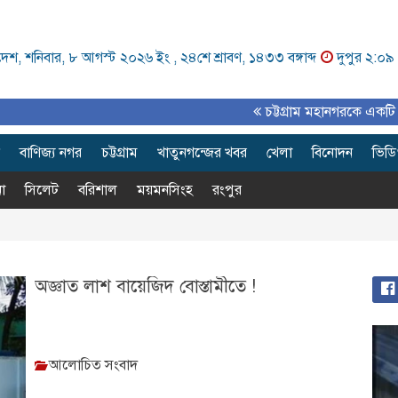
েশ, শনিবার, ৮ আগস্ট ২০২৬ ইং ,
২৪শে শ্রাবণ, ১৪৩৩ বঙ্গাব্দ
দুপুর ২:০৯
চট্টগ্রাম মহানগরকে একটি পরিকল্
বাণিজ্য নগর
চট্টগ্রাম
খাতুনগন্জের খবর
খেলা
বিনোদন
ভিড
া
সিলেট
বরিশাল
ময়মনসিংহ
রংপুর
অজ্ঞাত লাশ বায়েজিদ বোস্তামীতে !
আলোচিত সংবাদ