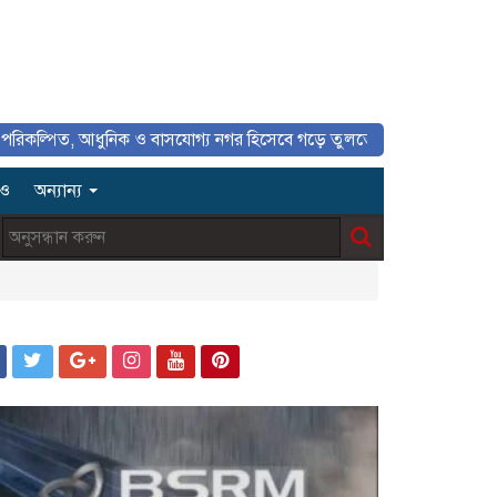
পিত, আধুনিক ও বাসযোগ্য নগর হিসেবে গড়ে তুলতে সাংবাদিকদের ইতিবাচক ভূমিকা
িও
অন্যান্য