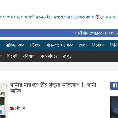
েশ, শুক্রবার, ৭ আগস্ট ২০২৬ ইং ,
২৩শে শ্রাবণ, ১৪৩৩ বঙ্গাব্দ
ভোর ৪:০৮
চট্টগ্রাম প্রেসক্লাব ফুটবল টুর্নামেন্ট
বাণিজ্য নগর
চট্টগ্রাম
খাতুনগন্জের খবর
খেলা
বিনোদন
ভিড
া
সিলেট
বরিশাল
ময়মনসিংহ
রংপুর
স্বামীর মারধরে স্ত্রীর মৃত্যুর অভিযোগ
স্বামী
আটক
চট্টগ্রাম