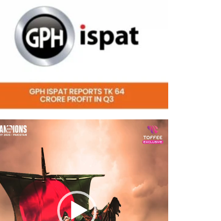
eo
er