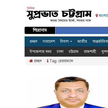
বাংলাদ
শিরোনাম
প্রচ্ছদ
সারাদেশ
বিভাগ
জাতীয়
আন্তর্জাতিক
উপজেলার খবর
ঢাকা
চট্টগ্রাম
রাজশাহী
খুলন
প্রচ্ছদ
Tag:
চেয়ারম্যান