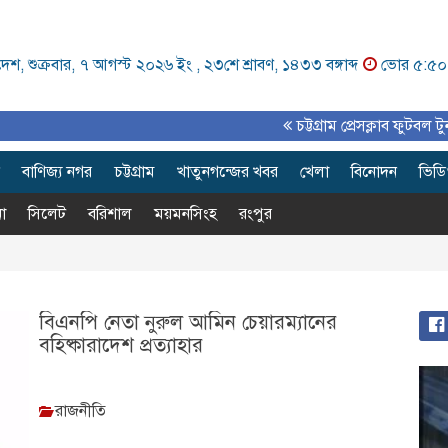
েশ, শুক্রবার, ৭ আগস্ট ২০২৬ ইং ,
২৩শে শ্রাবণ, ১৪৩৩ বঙ্গাব্দ
ভোর ৫:৫০
চট্টগ্রাম প্রেসক্লাব ফুটবল টুর্নামেন্
বাণিজ্য নগর
চট্টগ্রাম
খাতুনগন্জের খবর
খেলা
বিনোদন
ভিড
া
সিলেট
বরিশাল
ময়মনসিংহ
রংপুর
বিএনপি নেতা নুরুল আমিন চেয়ারম্যানের
বহিষ্কারাদেশ প্রত্যাহার
রাজনীতি