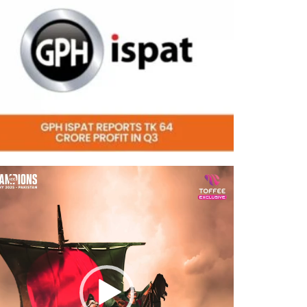
eo
er