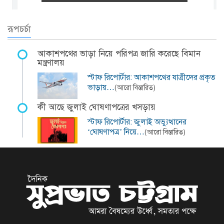
রূপচর্চা
আকাশপথের ভাড়া নিয়ে পরিপত্র জারি করেছে বিমান
মন্ত্রণালয়
স্টাফ রিপোর্টার: আকাশপথের যাত্রীদের প্রকৃত
ভাড়ায়…
(আরো বিস্তারিত)
কী আছে জুলাই ঘোষণাপত্রের খসড়ায়
স্টাফ রিপোর্টার: জুলাই অভ্যুত্থানের
‘ঘোষণাপত্র’ নিয়ে…
(আরো বিস্তারিত)