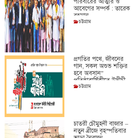
পরিবারের আত্মার ও
আবেগের সম্পর্ক : তারেক
রহমান
চট্টগ্রাম
প্রগতির পথে, জীবনের
গান, সকল অশুভ শক্তির
হবে অবসান”
প্রতিষ্ঠাবার্ষিকীতে উদীচী
চট্টগ্রাম
চাতরী চৌমুহনী বাজার –
নতুন ব্রীজে বৃহস্পতিবার
ভাড়া নৈরাজ্য