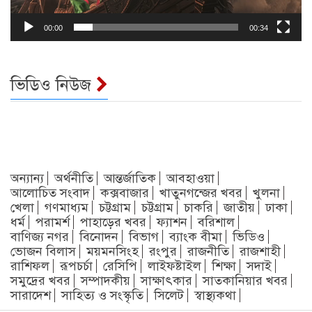
00:00
00:34
ভিডিও নিউজ
অন্যান্য
অর্থনীতি
আন্তর্জাতিক
আবহাওয়া
আলোচিত সংবাদ
কক্সবাজার
খাতুনগন্জের খবর
খুলনা
খেলা
গণমাধ্যম
চট্টগ্রাম
চট্টগ্রাম
চাকরি
জাতীয়
ঢাকা
ধর্ম
পরামর্শ
পাহাড়ের খবর
ফ্যাশন
বরিশাল
বাণিজ্য নগর
বিনোদন
বিভাগ
ব্যাংক বীমা
ভিডিও
ভোজন বিলাস
ময়মনসিংহ
রংপুর
রাজনীতি
রাজশাহী
রাশিফল
রূপচর্চা
রেসিপি
লাইফষ্টাইল
শিক্ষা
সদাই
সমুদ্রের খবর
সম্পাদকীয়
সাক্ষাৎকার
সাতকানিয়ার খবর
সারাদেশ
সাহিত্য ও সংস্কৃতি
সিলেট
স্বাস্থ্যকথা