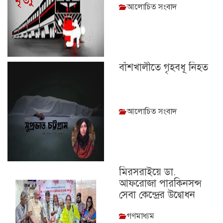
আলোচিত সংবাদ
বাঁশখালীতে গৃহবধূ নিহত
আলোচিত সংবাদ
মিরসরাইয়ে ডা.
আফরোজা পারকিনসন্স
সেবা কেন্দ্রের উদ্বোধন
গণমাধ্যম