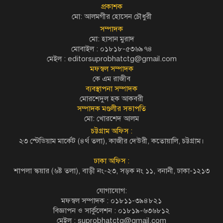
প্রকাশক
মো: আলমগীর হোসেন চৌধুরী
সম্পাদক
মো: হাসান মুরাদ
মোবাইল : ০১৮১৮-৫৩৬৯৭৪
মেইল :
editorsuprobhatctg@gmail.com
মফস্বল সম্পাদক
কে এম রাজীব
ব্যবস্থাপনা সম্পাদক
মোরশেদুল হক আকবরী
সম্পাদক মণ্ডলীর সভাপতি
মো: খোরশেদ আলম
চট্টগ্রাম অফিস :
২৩ স্টেডিয়াম মার্কেট (৪র্থ তলা), কাজীর দেউরী, কতোয়ালি, চট্টগ্রাম।
ঢাকা অফিস :
শাপলা স্কয়ার (৬ষ্ট তলা), বাড়ী নং-২৩, সড়ক নং ১১, বনানী, ঢাকা-১২১৩
যোগাযোগ:
মফস্বল সম্পাদক : ০১৮১১-৩৯৪৮২১
বিজ্ঞাপন ও সার্কুলেশন : ০১৮১৯-৬৩৬৮১২
মেইল :
suprobhatctg@gmail.com