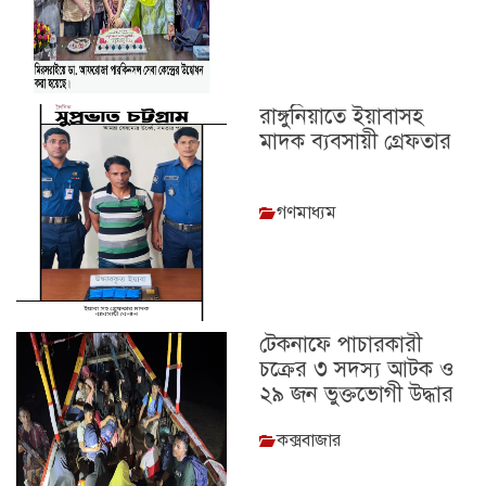
রাঙ্গুনিয়াতে ইয়াবাসহ
মাদক ব্যবসায়ী গ্রেফতার
গণমাধ্যম
টেকনাফে পাচারকারী
চক্রের ৩ সদস্য আটক ও
২৯ জন ভুক্তভোগী উদ্ধার
কক্সবাজার