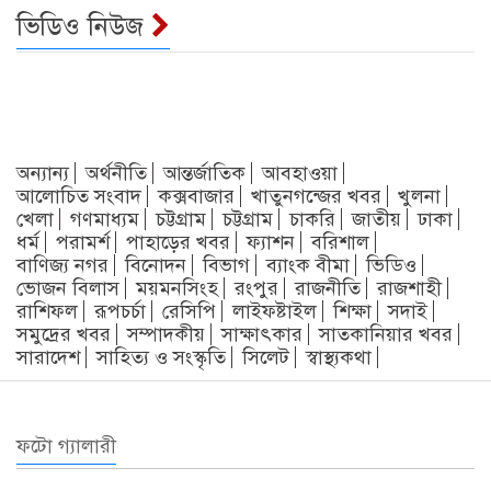
ভিডিও নিউজ
অন্যান্য
অর্থনীতি
আন্তর্জাতিক
আবহাওয়া
আলোচিত সংবাদ
কক্সবাজার
খাতুনগন্জের খবর
খুলনা
খেলা
গণমাধ্যম
চট্টগ্রাম
চট্টগ্রাম
চাকরি
জাতীয়
ঢাকা
ধর্ম
পরামর্শ
পাহাড়ের খবর
ফ্যাশন
বরিশাল
বাণিজ্য নগর
বিনোদন
বিভাগ
ব্যাংক বীমা
ভিডিও
ভোজন বিলাস
ময়মনসিংহ
রংপুর
রাজনীতি
রাজশাহী
রাশিফল
রূপচর্চা
রেসিপি
লাইফষ্টাইল
শিক্ষা
সদাই
সমুদ্রের খবর
সম্পাদকীয়
সাক্ষাৎকার
সাতকানিয়ার খবর
সারাদেশ
সাহিত্য ও সংস্কৃতি
সিলেট
স্বাস্থ্যকথা
ফটো গ্যালারী