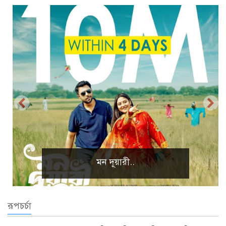
প্রাকৃতিক দৃশ্য
রূপচর্চা