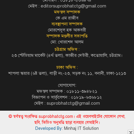
মেইল :
editorsuprobhatctg@gmail.com
মফস্বল সম্পাদক
কে এম রাজীব
ব্যবস্থাপনা সম্পাদক
মোরশেদুল হক আকবরী
সম্পাদক মণ্ডলীর সভাপতি
মো: খোরশেদ আলম
চট্টগ্রাম অফিস :
২৩ স্টেডিয়াম মার্কেট (৪র্থ তলা), কাজীর দেউরী, কতোয়ালি, চট্টগ্রাম।
ঢাকা অফিস :
শাপলা স্কয়ার (৬ষ্ট তলা), বাড়ী নং-২৩, সড়ক নং ১১, বনানী, ঢাকা-১২১৩
যোগাযোগ:
মফস্বল সম্পাদক : ০১৮১১-৩৯৪৮২১
বিজ্ঞাপন ও সার্কুলেশন : ০১৮১৯-৬৩৬৮১২
মেইল :
suprobhatctg@gmail.com
© স্বর্বস্বত্ব সংরক্ষিত suprobhatctg.com। এই ওয়েবসাইটের যোকোন লেখা,
ছবি, ভিডিও অনুমতি ছাড়া ব্যবহার বেআইনি।
Developed By:
Minhaj IT Solution