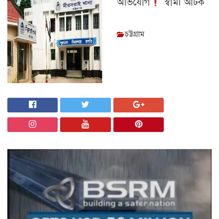
অভিযোগ
স্বামী আটক
চট্টগ্রাম