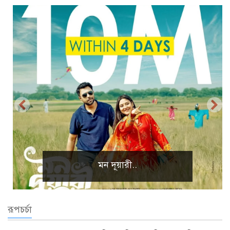
প্রাকৃতিক দৃশ্য
রূপচর্চা