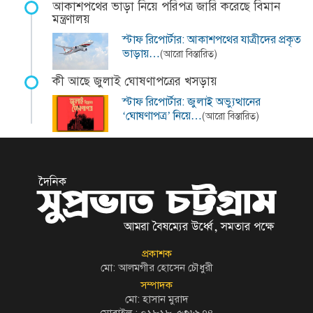
আকাশপথের ভাড়া নিয়ে পরিপত্র জারি করেছে বিমান
মন্ত্রণালয়
স্টাফ রিপোর্টার: আকাশপথের যাত্রীদের প্রকৃত
ভাড়ায়…
(আরো বিস্তারিত)
কী আছে জুলাই ঘোষণাপত্রের খসড়ায়
স্টাফ রিপোর্টার: জুলাই অভ্যুত্থানের
‘ঘোষণাপত্র’ নিয়ে…
(আরো বিস্তারিত)
প্রকাশক
মো: আলমগীর হোসেন চৌধুরী
সম্পাদক
মো: হাসান মুরাদ
মোবাইল : ০১৮১৮-৫৩৬৯৭৪