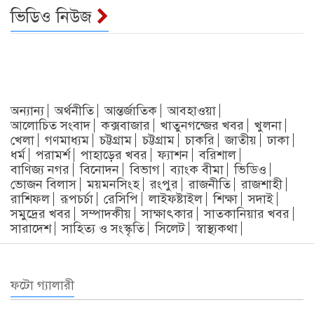
ভিডিও নিউজ
অন্যান্য
অর্থনীতি
আন্তর্জাতিক
আবহাওয়া
আলোচিত সংবাদ
কক্সবাজার
খাতুনগন্জের খবর
খুলনা
খেলা
গণমাধ্যম
চট্টগ্রাম
চট্টগ্রাম
চাকরি
জাতীয়
ঢাকা
ধর্ম
পরামর্শ
পাহাড়ের খবর
ফ্যাশন
বরিশাল
বাণিজ্য নগর
বিনোদন
বিভাগ
ব্যাংক বীমা
ভিডিও
ভোজন বিলাস
ময়মনসিংহ
রংপুর
রাজনীতি
রাজশাহী
রাশিফল
রূপচর্চা
রেসিপি
লাইফষ্টাইল
শিক্ষা
সদাই
সমুদ্রের খবর
সম্পাদকীয়
সাক্ষাৎকার
সাতকানিয়ার খবর
সারাদেশ
সাহিত্য ও সংস্কৃতি
সিলেট
স্বাস্থ্যকথা
ফটো গ্যালারী