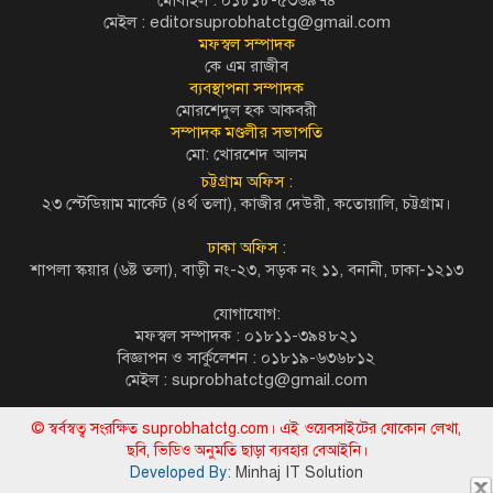
মেইল :
editorsuprobhatctg@gmail.com
মফস্বল সম্পাদক
কে এম রাজীব
ব্যবস্থাপনা সম্পাদক
মোরশেদুল হক আকবরী
সম্পাদক মণ্ডলীর সভাপতি
মো: খোরশেদ আলম
চট্টগ্রাম অফিস :
২৩ স্টেডিয়াম মার্কেট (৪র্থ তলা), কাজীর দেউরী, কতোয়ালি, চট্টগ্রাম।
ঢাকা অফিস :
শাপলা স্কয়ার (৬ষ্ট তলা), বাড়ী নং-২৩, সড়ক নং ১১, বনানী, ঢাকা-১২১৩
যোগাযোগ:
মফস্বল সম্পাদক : ০১৮১১-৩৯৪৮২১
বিজ্ঞাপন ও সার্কুলেশন : ০১৮১৯-৬৩৬৮১২
মেইল :
suprobhatctg@gmail.com
© স্বর্বস্বত্ব সংরক্ষিত suprobhatctg.com। এই ওয়েবসাইটের যোকোন লেখা,
ছবি, ভিডিও অনুমতি ছাড়া ব্যবহার বেআইনি।
Developed By:
Minhaj IT Solution