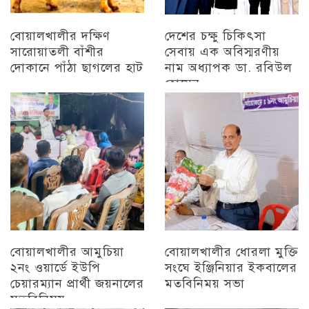
বোয়ালখালীর দক্ষিণ
দেশের চক্ষু চিকিৎসা
সারোয়াতলী বাঁশীর
সেবায় এক অবিস্মরণীয়
দোকানে পাঁঠা ছাগলের হাট
নাম অধ্যাপক ডা. রবিউল
হোসেন
চট্টগ্রাম
চট্টগ্রাম
বোয়ালখালীর আমুচিয়া
বোয়ালখালীর ধোরলা মুক্তি
২নং ওয়ার্ডে ইউপি
সংঘে ইঞ্জিনিয়ার ইকবালের
চেয়ারম্যান প্রার্থী জয়নালের
মতবিনিময় সভা
মতবিনিময়
চট্টগ্রাম