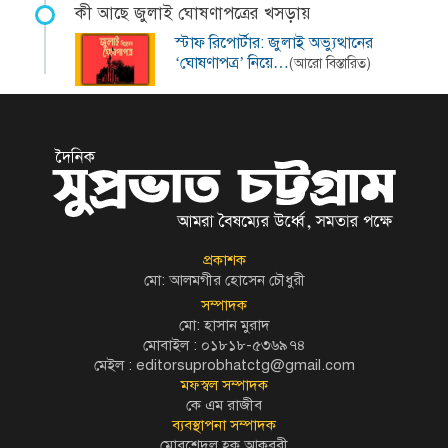
কী আছে জুলাই ঘোষণাপত্রের খসড়ায়
স্টাফ রিপোর্টার: জুলাই অভ্যুত্থানের
‘ঘোষণাপত্র’ নিয়ে…
(আরো বিস্তারিত)
প্রকাশক
মো: আলমগীর হোসেন চৌধুরী
সম্পাদক
মো: হাসান মুরাদ
মোবাইল : ০১৮১৮-৫৩৬৯৭৪
মেইল :
editorsuprobhatctg@gmail.com
মফস্বল সম্পাদক
কে এম রাজীব
ব্যবস্থাপনা সম্পাদক
মোরশেদুল হক আকবরী