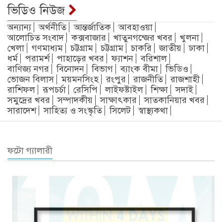
ভিডিও নিউজ
অন্যান্য
অর্থনীতি
আন্তর্জাতিক
আবহাওয়া
আলোচিত সংবাদ
কক্সবাজার
খাতুনগন্জের খবর
খুলনা
খেলা
গণমাধ্যম
চট্টগ্রাম
চট্টগ্রাম
চাকরি
জাতীয়
ঢাকা
ধর্ম
পরামর্শ
পাহাড়ের খবর
ফ্যাশন
বরিশাল
বাণিজ্য নগর
বিনোদন
বিভাগ
ব্যাংক বীমা
ভিডিও
ভোজন বিলাস
ময়মনসিংহ
রংপুর
রাজনীতি
রাজশাহী
রাশিফল
রূপচর্চা
রেসিপি
লাইফষ্টাইল
শিক্ষা
সদাই
সমুদ্রের খবর
সম্পাদকীয়
সাক্ষাৎকার
সাতকানিয়ার খবর
সারাদেশ
সাহিত্য ও সংস্কৃতি
সিলেট
স্বাস্থ্যকথা
ফটো গ্যালারী