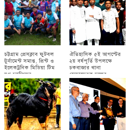
চট্টগ্রাম প্রেসক্লাব ফুটবল
ঐতিহাসিক ৫ই আগস্টের
টুর্নামেন্ট সমাপ্ত, প্রিন্ট ও
২য় বর্ষপূর্তি উপলক্ষে
ইলেকট্রনিক মিডিয়া টিম
চকবাজার থানা
যুগ্ন চ্যাম্পিয়ন
স্বেচ্ছাসেবক দলের
প্রামাণ্যচিত্র প্রদর্শন ও
চট্টগ্রাম
বিজয় মিছিল
চট্টগ্রাম