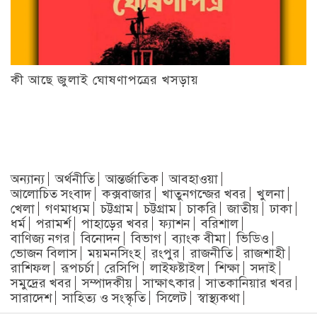
কী আছে জুলাই ঘোষণাপত্রের খসড়ায়
অন্যান্য
অর্থনীতি
আন্তর্জাতিক
আবহাওয়া
আলোচিত সংবাদ
কক্সবাজার
খাতুনগন্জের খবর
খুলনা
খেলা
গণমাধ্যম
চট্টগ্রাম
চট্টগ্রাম
চাকরি
জাতীয়
ঢাকা
ধর্ম
পরামর্শ
পাহাড়ের খবর
ফ্যাশন
বরিশাল
বাণিজ্য নগর
বিনোদন
বিভাগ
ব্যাংক বীমা
ভিডিও
ভোজন বিলাস
ময়মনসিংহ
রংপুর
রাজনীতি
রাজশাহী
রাশিফল
রূপচর্চা
রেসিপি
লাইফষ্টাইল
শিক্ষা
সদাই
সমুদ্রের খবর
সম্পাদকীয়
সাক্ষাৎকার
সাতকানিয়ার খবর
সারাদেশ
সাহিত্য ও সংস্কৃতি
সিলেট
স্বাস্থ্যকথা