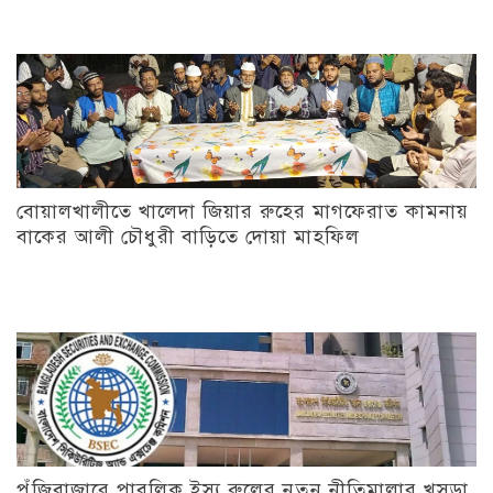
বোয়ালখালীতে খালেদা জিয়ার রুহের মাগফেরাত কামনায়
বাকের আলী চৌধুরী বাড়িতে দোয়া মাহফিল
পুঁজিবাজারে পাবলিক ইস্যু রুলের নতুন নীতিমালার খসড়া