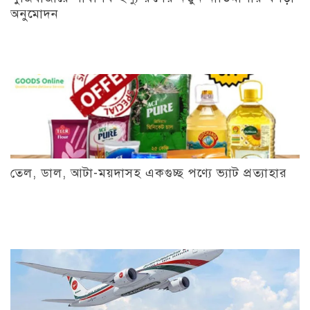
অনুমোদন
তেল, ডাল, আটা-ময়দাসহ একগুচ্ছ পণ্যে ভ্যাট প্রত্যাহার