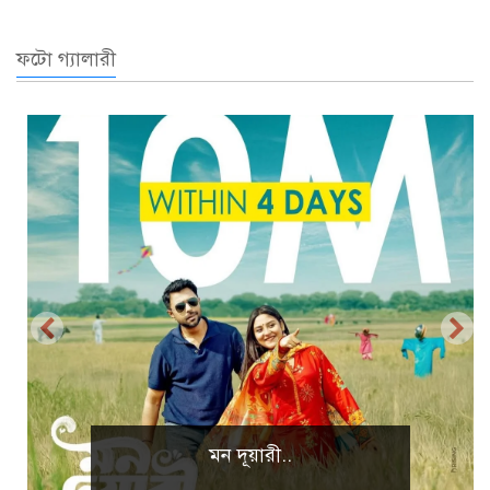
ফটো গ্যালারী
মন দূয়ারী..