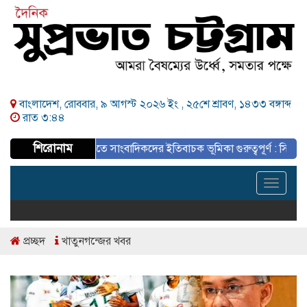
বাংলাদেশ, রোববার, ৯ আগস্ট ২০২৬ ইং ,
২৫শে শ্রাবণ, ১৪৩৩ বঙ্গাব্দ
রাত ৩:৪৪
শিরোনাম
হিসেবে গড়ে তুলতে সাংবাদিকদের ইতিবাচক ভূমিকা গুরুত্বপূর্ণ : সিডিএ চেয়ার
Toggle
navigat
প্রচ্ছদ
খাতুনগন্জের খবর