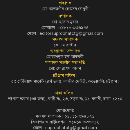
প্রকাশক
মো: আলমগীর হোসেন চৌধুরী
সম্পাদক
মো: হাসান মুরাদ
মোবাইল : ০১৮১৮-৫৩৬৯৭৪
মেইল :
editorsuprobhatctg@gmail.com
মফস্বল সম্পাদক
কে এম রাজীব
ব্যবস্থাপনা সম্পাদক
মোরশেদুল হক আকবরী
সম্পাদক মণ্ডলীর সভাপতি
মো: খোরশেদ আলম
চট্টগ্রাম অফিস :
২৩ স্টেডিয়াম মার্কেট (৪র্থ তলা), কাজীর দেউরী, কতোয়ালি, চট্টগ্রাম।
ঢাকা অফিস :
শাপলা স্কয়ার (৬ষ্ট তলা), বাড়ী নং-২৩, সড়ক নং ১১, বনানী, ঢাকা-১২১৩
যোগাযোগ:
মফস্বল সম্পাদক : ০১৮১১-৩৯৪৮২১
বিজ্ঞাপন ও সার্কুলেশন : ০১৮১৯-৬৩৬৮১২
মেইল :
suprobhatctg@gmail.com