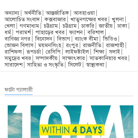
অন্যান্য
অর্থনীতি
আন্তর্জাতিক
আবহাওয়া
আলোচিত সংবাদ
কক্সবাজার
খাতুনগন্জের খবর
খুলনা
খেলা
গণমাধ্যম
চট্টগ্রাম
চট্টগ্রাম
চাকরি
জাতীয়
ঢাকা
ধর্ম
পরামর্শ
পাহাড়ের খবর
ফ্যাশন
বরিশাল
বাণিজ্য নগর
বিনোদন
বিভাগ
ব্যাংক বীমা
ভিডিও
ভোজন বিলাস
ময়মনসিংহ
রংপুর
রাজনীতি
রাজশাহী
রাশিফল
রূপচর্চা
রেসিপি
লাইফষ্টাইল
শিক্ষা
সদাই
সমুদ্রের খবর
সম্পাদকীয়
সাক্ষাৎকার
সাতকানিয়ার খবর
সারাদেশ
সাহিত্য ও সংস্কৃতি
সিলেট
স্বাস্থ্যকথা
ফটো গ্যালারী