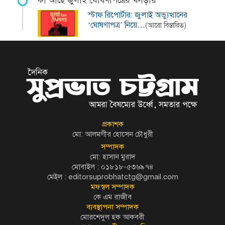
কী আছে জুলাই ঘোষণাপত্রের খসড়ায়
স্টাফ রিপোর্টার: জুলাই অভ্যুত্থানের
‘ঘোষণাপত্র’ নিয়ে…
(আরো বিস্তারিত)
প্রকাশক
মো: আলমগীর হোসেন চৌধুরী
সম্পাদক
মো: হাসান মুরাদ
মোবাইল : ০১৮১৮-৫৩৬৯৭৪
মেইল :
editorsuprobhatctg@gmail.com
মফস্বল সম্পাদক
কে এম রাজীব
ব্যবস্থাপনা সম্পাদক
মোরশেদুল হক আকবরী