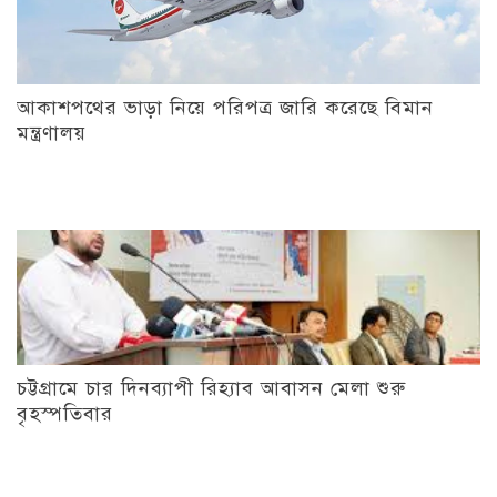
আকাশপথের ভাড়া নিয়ে পরিপত্র জারি করেছে বিমান
মন্ত্রণালয়
চট্টগ্রামে চার দিনব্যাপী রিহ্যাব আবাসন মেলা শুরু
বৃহস্পতিবার