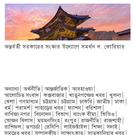
অন্তর্বর্তী সরকারের সংস্কার উদ্যোগে সমর্থন দ. কোরিয়ার
অন্যান্য
অর্থনীতি
আন্তর্জাতিক
আবহাওয়া
আলোচিত সংবাদ
কক্সবাজার
খাতুনগন্জের খবর
খুলনা
খেলা
গণমাধ্যম
চট্টগ্রাম
চট্টগ্রাম
চাকরি
জাতীয়
ঢাকা
ধর্ম
পরামর্শ
পাহাড়ের খবর
ফ্যাশন
বরিশাল
বাণিজ্য নগর
বিনোদন
বিভাগ
ব্যাংক বীমা
ভিডিও
ভোজন বিলাস
ময়মনসিংহ
রংপুর
রাজনীতি
রাজশাহী
রাশিফল
রূপচর্চা
রেসিপি
লাইফষ্টাইল
শিক্ষা
সদাই
সমুদ্রের খবর
সম্পাদকীয়
সাক্ষাৎকার
সাতকানিয়ার খবর