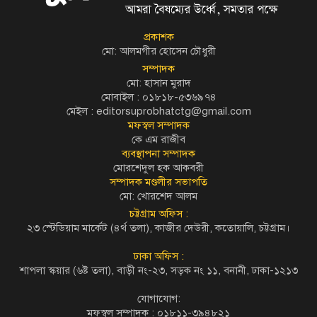
প্রকাশক
মো: আলমগীর হোসেন চৌধুরী
সম্পাদক
মো: হাসান মুরাদ
মোবাইল : ০১৮১৮-৫৩৬৯৭৪
মেইল :
editorsuprobhatctg@gmail.com
মফস্বল সম্পাদক
কে এম রাজীব
ব্যবস্থাপনা সম্পাদক
মোরশেদুল হক আকবরী
সম্পাদক মণ্ডলীর সভাপতি
মো: খোরশেদ আলম
চট্টগ্রাম অফিস :
২৩ স্টেডিয়াম মার্কেট (৪র্থ তলা), কাজীর দেউরী, কতোয়ালি, চট্টগ্রাম।
ঢাকা অফিস :
শাপলা স্কয়ার (৬ষ্ট তলা), বাড়ী নং-২৩, সড়ক নং ১১, বনানী, ঢাকা-১২১৩
যোগাযোগ:
মফস্বল সম্পাদক : ০১৮১১-৩৯৪৮২১