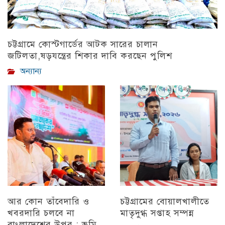
চট্টগ্রামে কোস্টগার্ডের আটক সারের চালান
জটিলতা,ষড়যন্ত্রের শিকার দাবি করছেন পুলিশ
অন্যান্য
আর কোন তাঁবেদারি ও
চট্টগ্রামের বোয়ালখালীতে
খবরদারি চলবে না
মাতৃদুগ্ধ সপ্তাহ সম্পন্ন
বাংলাদেশের উপর : ভূমি