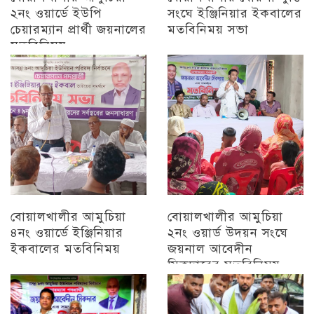
২নং ওয়ার্ডে ইউপি
সংঘে ইঞ্জিনিয়ার ইকবালের
চেয়ারম্যান প্রার্থী জয়নালের
মতবিনিময় সভা
মতবিনিময়
চট্টগ্রাম
চট্টগ্রাম
বোয়ালখালীর আমুচিয়া
বোয়ালখালীর আমুচিয়া
৪নং ওয়ার্ডে ইঞ্জিনিয়ার
২নং ওয়ার্ড উদয়ন সংঘে
ইকবালের মতবিনিময়
জয়নাল আবেদীন
সিকদারের মতবিনিময়
চট্টগ্রাম
অন্যান্য