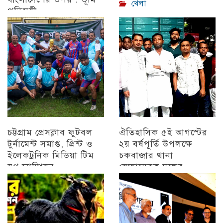
খেলা
প্রতিমন্ত্রী
চট্টগ্রাম
চট্টগ্রাম প্রেসক্লাব ফুটবল
ঐতিহাসিক ৫ই আগস্টের
টুর্নামেন্ট সমাপ্ত, প্রিন্ট ও
২য় বর্ষপূর্তি উপলক্ষে
ইলেকট্রনিক মিডিয়া টিম
চকবাজার থানা
যুগ্ন চ্যাম্পিয়ন
স্বেচ্ছাসেবক দলের
প্রামাণ্যচিত্র প্রদর্শন ও
চট্টগ্রাম
বিজয় মিছিল
চট্টগ্রাম