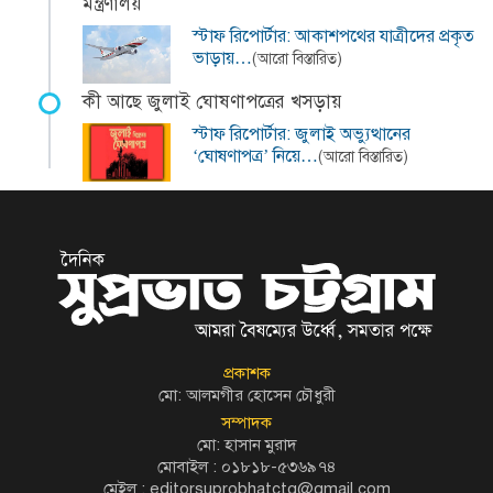
মন্ত্রণালয়
স্টাফ রিপোর্টার: আকাশপথের যাত্রীদের প্রকৃত
ভাড়ায়…
(আরো বিস্তারিত)
কী আছে জুলাই ঘোষণাপত্রের খসড়ায়
স্টাফ রিপোর্টার: জুলাই অভ্যুত্থানের
‘ঘোষণাপত্র’ নিয়ে…
(আরো বিস্তারিত)
প্রকাশক
মো: আলমগীর হোসেন চৌধুরী
সম্পাদক
মো: হাসান মুরাদ
মোবাইল : ০১৮১৮-৫৩৬৯৭৪
মেইল :
editorsuprobhatctg@gmail.com