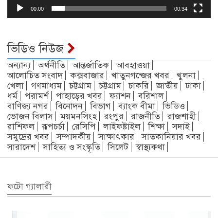
00:00
00:34
ভিডিও নিউজ
অন্যান্য
অর্থনীতি
আন্তর্জাতিক
আবহাওয়া
আলোচিত সংবাদ
কক্সবাজার
খাতুনগন্জের খবর
খুলনা
খেলা
গণমাধ্যম
চট্টগ্রাম
চট্টগ্রাম
চাকরি
জাতীয়
ঢাকা
ধর্ম
পরামর্শ
পাহাড়ের খবর
ফ্যাশন
বরিশাল
বাণিজ্য নগর
বিনোদন
বিভাগ
ব্যাংক বীমা
ভিডিও
ভোজন বিলাস
ময়মনসিংহ
রংপুর
রাজনীতি
রাজশাহী
রাশিফল
রূপচর্চা
রেসিপি
লাইফষ্টাইল
শিক্ষা
সদাই
সমুদ্রের খবর
সম্পাদকীয়
সাক্ষাৎকার
সাতকানিয়ার খবর
সারাদেশ
সাহিত্য ও সংস্কৃতি
সিলেট
স্বাস্থ্যকথা
ফটো গ্যালারী