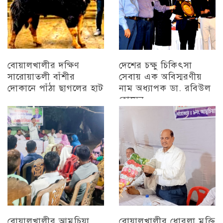
বোয়ালখালীর দক্ষিণ
দেশের চক্ষু চিকিৎসা
সারোয়াতলী বাঁশীর
সেবায় এক অবিস্মরণীয়
দোকানে পাঁঠা ছাগলের হাট
নাম অধ্যাপক ডা. রবিউল
হোসেন
চট্টগ্রাম
চট্টগ্রাম
বোয়ালখালীর আমুচিয়া
বোয়ালখালীর ধোরলা মুক্তি