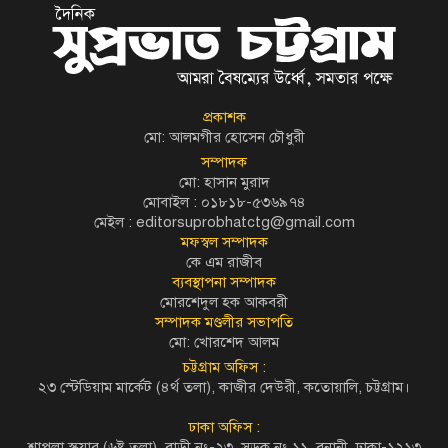
প্রকাশক
মো: আলমগীর হোসেন চৌধুরী
সম্পাদক
মো: হাসান মুরাদ
মোবাইল : ০১৮১৮-৫৩৬৯৭৪
মেইল :
editorsuprobhatctg@gmail.com
মফস্বল সম্পাদক
কে এম রাজীব
ব্যবস্থাপনা সম্পাদক
মোরশেদুল হক আকবরী
সম্পাদক মণ্ডলীর সভাপতি
মো: খোরশেদ আলম
চট্টগ্রাম অফিস :
২৩ স্টেডিয়াম মার্কেট (৪র্থ তলা), কাজীর দেউরী, কতোয়ালি, চট্টগ্রাম।
ঢাকা অফিস :
শাপলা স্কয়ার (৬ষ্ট তলা), বাড়ী নং-২৩, সড়ক নং ১১, বনানী, ঢাকা-১২১৩