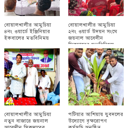
বোয়ালখালীর আমুচিয়া
বোয়ালখালীর আমুচিয়া
৪নং ওয়ার্ডে ইঞ্জিনিয়ার
২নং ওয়ার্ড উদয়ন সংঘে
ইকবালের মতবিনিময়
জয়নাল আবেদীন
সিকদারের মতবিনিময়
চট্টগ্রাম
অন্যান্য
বোয়ালখালীর আমুচিয়া
পটিয়ার আশিয়ায় যুবদলের
নতুন বাজারে জয়নাল
উদ্যোগে বৃক্ষরোপণ
আবেদীন সিকদারের
কর্মসূচি অনুষ্ঠিত