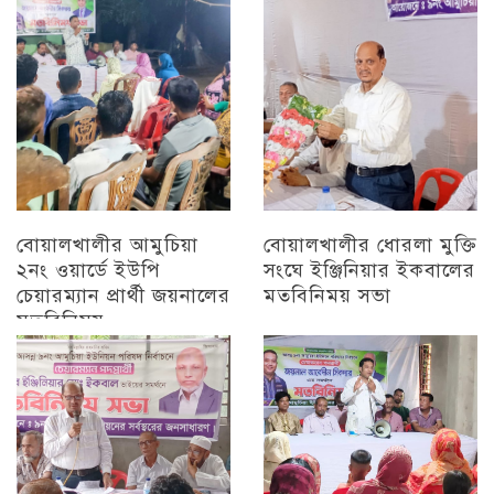
চট্টগ্রাম
বোয়ালখালীর আমুচিয়া
বোয়ালখালীর ধোরলা মুক্তি
২নং ওয়ার্ডে ইউপি
সংঘে ইঞ্জিনিয়ার ইকবালের
চেয়ারম্যান প্রার্থী জয়নালের
মতবিনিময় সভা
মতবিনিময়
চট্টগ্রাম
চট্টগ্রাম