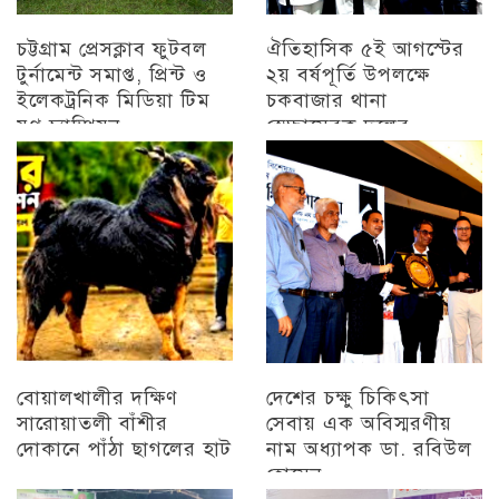
চট্টগ্রাম প্রেসক্লাব ফুটবল
ঐতিহাসিক ৫ই আগস্টের
টুর্নামেন্ট সমাপ্ত, প্রিন্ট ও
২য় বর্ষপূর্তি উপলক্ষে
ইলেকট্রনিক মিডিয়া টিম
চকবাজার থানা
যুগ্ন চ্যাম্পিয়ন
স্বেচ্ছাসেবক দলের
প্রামাণ্যচিত্র প্রদর্শন ও
চট্টগ্রাম
বিজয় মিছিল
চট্টগ্রাম
বোয়ালখালীর দক্ষিণ
দেশের চক্ষু চিকিৎসা
সারোয়াতলী বাঁশীর
সেবায় এক অবিস্মরণীয়
দোকানে পাঁঠা ছাগলের হাট
নাম অধ্যাপক ডা. রবিউল
হোসেন
চট্টগ্রাম