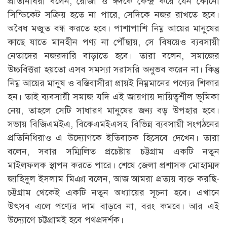
প্রতিনিধিরা বলেন, রোজা ও ঈদকে কেন্দ্র করে যেন কোনো
সিন্ডিকেট সক্রিয় হতে না পারে, সেদিকে নজর রাখতে হবে।
অবৈধ মজুত বন্ধ করতে হবে। পাশাপাশি নিম্ন আয়ের মানুষের
কাছে যাতে মানহীন পণ্য না পৌঁছায়, সে বিষয়েও ব্যবসায়ী
নেতাদের নজরদারি বাড়াতে হবে। তারা বলেন, সমাজের
উচ্চবিত্তরা হয়তো এসব সমস্যা সরাসরি অনুভব করেন না। কিন্তু
নিম্ন আয়ের মানুষ ও বস্তিবাসীরা প্রায়ই নিম্নমানের পণ্যের শিকার
হন। তাই ব্যবসায়ী সমাজ যদি এই জায়গায় দায়িত্বশীল ভূমিকা
নেয়, তাহলে সেটি সাধারণ মানুষের জন্য বড় উপহার হবে।
সভায় বিজিএমইএ, বিকেএমইএসহ বিভিন্ন ব্যবসায়ী সংগঠনের
প্রতিনিধিরাও এ উদ্যোগকে ইতিবাচক হিসেবে দেখেন। তারা
বলেন, সবার সম্মিলিত প্রচেষ্টায় চট্টগ্রাম একটি নতুন
মাইলফলক স্থাপন করতে পারে। শেষে জেলা প্রশাসক মোহাম্মদ
জাহিদুল ইসলাম মিঞা বলেন, আজ আমরা প্রত্যয় ব্যক্ত করছি-
চট্টগ্রাম থেকেই একটি নতুন অধ্যায়ের সূচনা হবে। এখানে
উৎসব এলে পণ্যের দাম বাড়বে না, বরং কমবে। আর এই
উদ্যোগে চট্টগ্রামই হবে পথপ্রদর্শক।