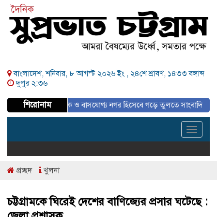
বাংলাদেশ, শনিবার, ৮ আগস্ট ২০২৬ ইং ,
২৪শে শ্রাবণ, ১৪৩৩ বঙ্গাব্দ
দুপুর ২:৩৬
শিরোনাম
কল্পিত, আধুনিক ও বাসযোগ্য নগর হিসেবে গড়ে তুলতে সাংবাদিকদের ইতিবাচক ভূম
Toggle
navigat
প্রচ্ছদ
খুলনা
চট্টগ্রামকে ঘিরেই দেশের বাণিজ্যের প্রসার ঘটেছে :
জেলা প্রশাসক