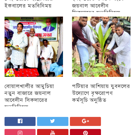
ইকবালের মতবিনিময়
জয়নাল আবেদীন
সিকদারের মতবিনিময়
চট্টগ্রাম
অন্যান্য
বোয়ালখালীর আমুচিয়া
পটিয়ার আশিয়ায় যুবদলের
নতুন বাজারে জয়নাল
উদ্যোগে বৃক্ষরোপণ
আবেদীন সিকদারের
কর্মসূচি অনুষ্ঠিত
মতবিনিময়
অন্যান্য
চট্টগ্রাম