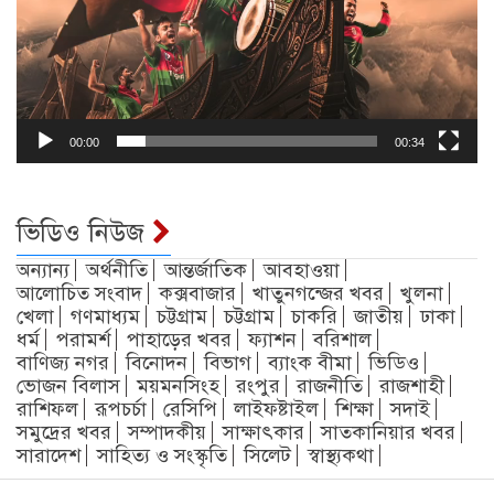
00:00
00:34
ভিডিও নিউজ
অন্যান্য
অর্থনীতি
আন্তর্জাতিক
আবহাওয়া
আলোচিত সংবাদ
কক্সবাজার
খাতুনগন্জের খবর
খুলনা
খেলা
গণমাধ্যম
চট্টগ্রাম
চট্টগ্রাম
চাকরি
জাতীয়
ঢাকা
ধর্ম
পরামর্শ
পাহাড়ের খবর
ফ্যাশন
বরিশাল
বাণিজ্য নগর
বিনোদন
বিভাগ
ব্যাংক বীমা
ভিডিও
ভোজন বিলাস
ময়মনসিংহ
রংপুর
রাজনীতি
রাজশাহী
রাশিফল
রূপচর্চা
রেসিপি
লাইফষ্টাইল
শিক্ষা
সদাই
সমুদ্রের খবর
সম্পাদকীয়
সাক্ষাৎকার
সাতকানিয়ার খবর
সারাদেশ
সাহিত্য ও সংস্কৃতি
সিলেট
স্বাস্থ্যকথা