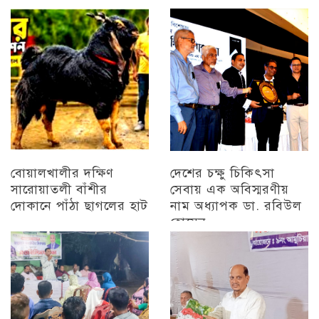
প্রামাণ্যচিত্র প্রদর্শন ও
চট্টগ্রাম
বিজয় মিছিল
চট্টগ্রাম
বোয়ালখালীর দক্ষিণ
দেশের চক্ষু চিকিৎসা
সারোয়াতলী বাঁশীর
সেবায় এক অবিস্মরণীয়
দোকানে পাঁঠা ছাগলের হাট
নাম অধ্যাপক ডা. রবিউল
হোসেন
চট্টগ্রাম
চট্টগ্রাম