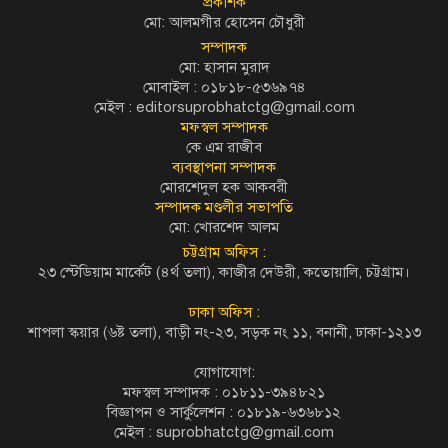
প্রকাশক
মো: আলমগীর হোসেন চৌধুরী
সম্পাদক
মো: হাসান মুরাদ
মোবাইল : ০১৮১৮-৫৩৬৯৭৪
মেইল :
editorsuprobhatctg@gmail.com
মফস্বল সম্পাদক
কে এম রাজীব
ব্যবস্থাপনা সম্পাদক
মোরশেদুল হক আকবরী
সম্পাদক মণ্ডলীর সভাপতি
মো: খোরশেদ আলম
চট্টগ্রাম অফিস :
২৩ স্টেডিয়াম মার্কেট (৪র্থ তলা), কাজীর দেউরী, কতোয়ালি, চট্টগ্রাম।
ঢাকা অফিস :
শাপলা স্কয়ার (৬ষ্ট তলা), বাড়ী নং-২৩, সড়ক নং ১১, বনানী, ঢাকা-১২১৩
যোগাযোগ:
মফস্বল সম্পাদক : ০১৮১১-৩৯৪৮২১
বিজ্ঞাপন ও সার্কুলেশন : ০১৮১৯-৬৩৬৮১২
মেইল :
suprobhatctg@gmail.com