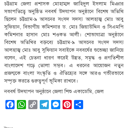
চট্টগ্রাম জেলা প্রশাসক মোহাম্মদ জাহিদুল ইসলাম মিঞার
সভাপতিত্বে অনুষ্ঠিত নববর্ষ উদযাপন অনুষ্ঠানে বিশেষ অতিথি
ছিলেন চট্টগ্রাম-৯ আসনের সংসদ সদস্য আলহাজ্ব মোঃ আবু
সুফিয়ান, বিভাগীয় কমিশনার ড. মোঃ জিয়াউদ্দিন ও সিএমপি
কমিশনার হাসান মোঃ শওকত আলী। শোভাযাত্রা অনুষ্ঠানে
বিশেষ অতিথির বক্তব্যে চট্টগ্রাম-৯ আসনের সংসদ সদস্য
আলহাজ্ব মোঃ আবু সুফিয়ান সবাইকে নববর্ষের শুভেচ্ছা জানিয়ে
বলেন, এই চেতনা ধারণ করেই উন্নত, সমৃদ্ধ ও প্রগতিশীল
বাংলাদেশ গড়ে তোলা সম্ভব। এ ধরনের আয়োজন নতুন
প্রজন্মকে বাংলা সংস্কৃতি ও ঐতিহ্যের সঙ্গে আরও গভীরভাবে
সম্পৃক্ত করতে গুরুত্বপূর্ণ ভূমিকা রাখবে।
নববর্ষ উদযাপন অনুষ্ঠানে জেলা শিশু একাডেমি, জেল
Facebook
WhatsApp
Copy
Telegram
Messenger
Pinterest
Share
Link