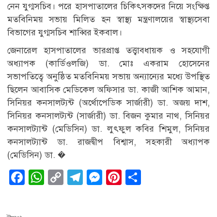
নেন যুগ্মসচিব। পরে হাসপাতালের চিকিৎসকদের নিয়ে সংক্ষিপ্ত
মতবিনিময় সভায় মিলিত হন স্বাস্থ্য মন্ত্রণালয়ের স্বাস্থ্যসেবা
বিভাগের যুগ্মসচিব শাব্বির ইকবাল।
জেনারেল হাসপাতালের ভারপ্রাপ্ত তত্ত্বাবধায়ক ও সহযোগী
অধ্যাপক (কার্ডিওলজি) ডা. মোঃ একরাম হোসেনের
সভাপতিত্বে অনুষ্ঠিত মতবিনিময় সভায় অন্যান্যের মধ্যে উপস্থিত
ছিলেন আবাসিক মেডিকেল অফিসার ডা. কাজী আশিক আমান,
সিনিয়র কনসালট্যন্ট (অর্থোপেডিক সার্জারী) ডা. অজয় দাশ,
সিনিয়র কনসালট্যন্ট (সার্জারী) ডা. বিজন কুমার নাথ, সিনিয়র
কনসালট্যান্ট (মেডিসিন) ডা. লুৎফুল কবির শিমুল, সিনিয়র
কনসালট্যান্ট ডা. রাজদ্বীপ বিশ্বাস, সহকারী অধ্যাপক
(মেডিসিন) ডা. �
Facebook
WhatsApp
Copy
Telegram
Messenger
Pinterest
Share
Link