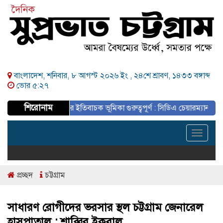
বাংলাদেশ, শনিবার, ৮ আগস্ট ২০২৬ ইং ,
২৪শে শ্রাবণ, ১৪৩৩ বঙ্গাব্দ
ভোর ৫:২৭
শিরোনাম
সাংবাদিকদের ইতিবাচক ভূমিকা গুরুত্বপূর্ণ : সিডিএ চেয়ারম্যান
চট্টগ্রামে
Toggle
navigat
প্রচ্ছদ
চট্টগ্রাম
সাধারণ রোগীদের ভরসার স্থল চট্টগ্রাম জেনারেল
হাসপাতাল : শাব্বির ইকবাল