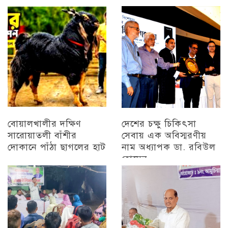
প্রামাণ্যচিত্র প্রদর্শন ও
চট্টগ্রাম
বিজয় মিছিল
চট্টগ্রাম
বোয়ালখালীর দক্ষিণ
দেশের চক্ষু চিকিৎসা
সারোয়াতলী বাঁশীর
সেবায় এক অবিস্মরণীয়
দোকানে পাঁঠা ছাগলের হাট
নাম অধ্যাপক ডা. রবিউল
হোসেন
চট্টগ্রাম
চট্টগ্রাম