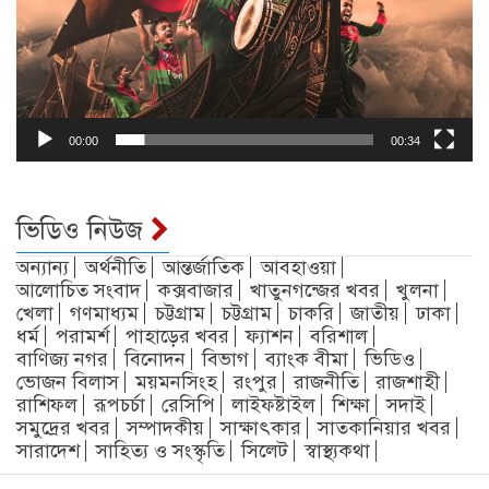
00:00
00:34
ভিডিও নিউজ
অন্যান্য
অর্থনীতি
আন্তর্জাতিক
আবহাওয়া
আলোচিত সংবাদ
কক্সবাজার
খাতুনগন্জের খবর
খুলনা
খেলা
গণমাধ্যম
চট্টগ্রাম
চট্টগ্রাম
চাকরি
জাতীয়
ঢাকা
ধর্ম
পরামর্শ
পাহাড়ের খবর
ফ্যাশন
বরিশাল
বাণিজ্য নগর
বিনোদন
বিভাগ
ব্যাংক বীমা
ভিডিও
ভোজন বিলাস
ময়মনসিংহ
রংপুর
রাজনীতি
রাজশাহী
রাশিফল
রূপচর্চা
রেসিপি
লাইফষ্টাইল
শিক্ষা
সদাই
সমুদ্রের খবর
সম্পাদকীয়
সাক্ষাৎকার
সাতকানিয়ার খবর
সারাদেশ
সাহিত্য ও সংস্কৃতি
সিলেট
স্বাস্থ্যকথা