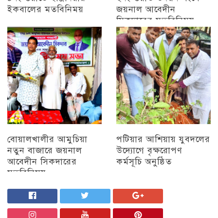
ইকবালের মতবিনিময়
জয়নাল আবেদীন
সিকদারের মতবিনিময়
চট্টগ্রাম
অন্যান্য
বোয়ালখালীর আমুচিয়া
পটিয়ার আশিয়ায় যুবদলের
নতুন বাজারে জয়নাল
উদ্যোগে বৃক্ষরোপণ
আবেদীন সিকদারের
কর্মসূচি অনুষ্ঠিত
মতবিনিময়
অন্যান্য
চট্টগ্রাম