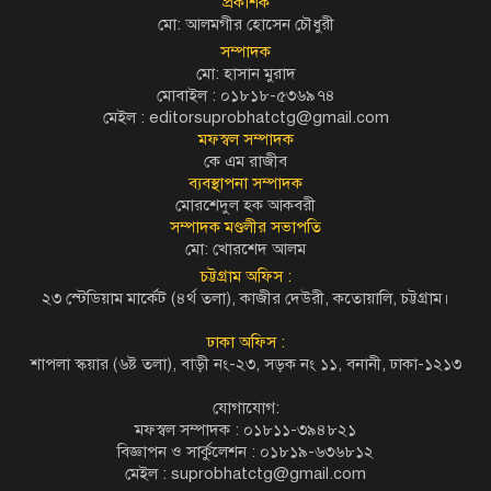
প্রকাশক
মো: আলমগীর হোসেন চৌধুরী
সম্পাদক
মো: হাসান মুরাদ
মোবাইল : ০১৮১৮-৫৩৬৯৭৪
মেইল :
editorsuprobhatctg@gmail.com
মফস্বল সম্পাদক
কে এম রাজীব
ব্যবস্থাপনা সম্পাদক
মোরশেদুল হক আকবরী
সম্পাদক মণ্ডলীর সভাপতি
মো: খোরশেদ আলম
চট্টগ্রাম অফিস :
২৩ স্টেডিয়াম মার্কেট (৪র্থ তলা), কাজীর দেউরী, কতোয়ালি, চট্টগ্রাম।
ঢাকা অফিস :
শাপলা স্কয়ার (৬ষ্ট তলা), বাড়ী নং-২৩, সড়ক নং ১১, বনানী, ঢাকা-১২১৩
যোগাযোগ:
মফস্বল সম্পাদক : ০১৮১১-৩৯৪৮২১
বিজ্ঞাপন ও সার্কুলেশন : ০১৮১৯-৬৩৬৮১২
মেইল :
suprobhatctg@gmail.com