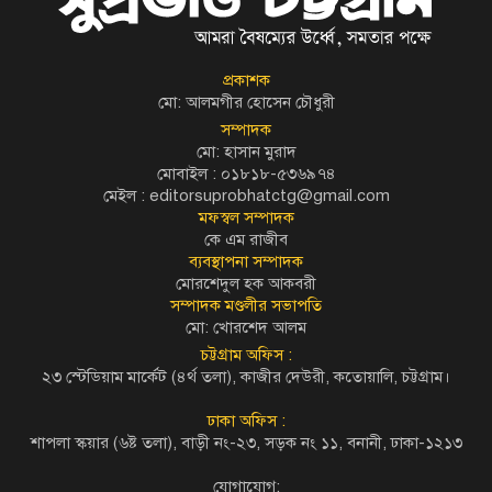
প্রকাশক
মো: আলমগীর হোসেন চৌধুরী
সম্পাদক
মো: হাসান মুরাদ
মোবাইল : ০১৮১৮-৫৩৬৯৭৪
মেইল :
editorsuprobhatctg@gmail.com
মফস্বল সম্পাদক
কে এম রাজীব
ব্যবস্থাপনা সম্পাদক
মোরশেদুল হক আকবরী
সম্পাদক মণ্ডলীর সভাপতি
মো: খোরশেদ আলম
চট্টগ্রাম অফিস :
২৩ স্টেডিয়াম মার্কেট (৪র্থ তলা), কাজীর দেউরী, কতোয়ালি, চট্টগ্রাম।
ঢাকা অফিস :
শাপলা স্কয়ার (৬ষ্ট তলা), বাড়ী নং-২৩, সড়ক নং ১১, বনানী, ঢাকা-১২১৩
যোগাযোগ: