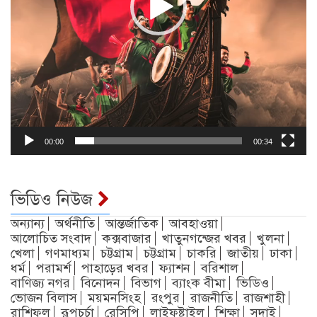
00:00
00:34
ভিডিও নিউজ
অন্যান্য
অর্থনীতি
আন্তর্জাতিক
আবহাওয়া
আলোচিত সংবাদ
কক্সবাজার
খাতুনগন্জের খবর
খুলনা
খেলা
গণমাধ্যম
চট্টগ্রাম
চট্টগ্রাম
চাকরি
জাতীয়
ঢাকা
ধর্ম
পরামর্শ
পাহাড়ের খবর
ফ্যাশন
বরিশাল
বাণিজ্য নগর
বিনোদন
বিভাগ
ব্যাংক বীমা
ভিডিও
ভোজন বিলাস
ময়মনসিংহ
রংপুর
রাজনীতি
রাজশাহী
রাশিফল
রূপচর্চা
রেসিপি
লাইফষ্টাইল
শিক্ষা
সদাই