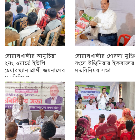
বোয়ালখালীর আমুচিয়া
বোয়ালখালীর ধোরলা মুক্তি
২নং ওয়ার্ডে ইউপি
সংঘে ইঞ্জিনিয়ার ইকবালের
চেয়ারম্যান প্রার্থী জয়নালের
মতবিনিময় সভা
মতবিনিময়
চট্টগ্রাম
চট্টগ্রাম