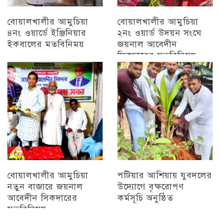
বোয়ালখালীর আমুচিয়া
বোয়ালখালীর আমুচিয়া
৪নং ওয়ার্ডে ইঞ্জিনিয়ার
২নং ওয়ার্ড উদয়ন সংঘে
ইকবালের মতবিনিময়
জয়নাল আবেদীন
সিকদারের মতবিনিময়
চট্টগ্রাম
অন্যান্য
বোয়ালখালীর আমুচিয়া
পটিয়ার আশিয়ায় যুবদলের
নতুন বাজারে জয়নাল
উদ্যোগে বৃক্ষরোপণ
আবেদীন সিকদারের
কর্মসূচি অনুষ্ঠিত
মতবিনিময়
অন্যান্য