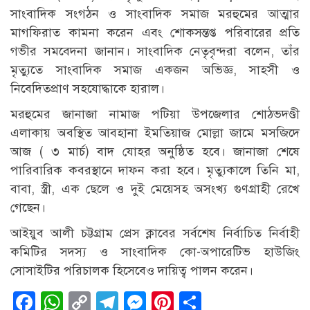
সাংবাদিক সংগঠন ও সাংবাদিক সমাজ মরহুমের আত্মার
মাগফিরাত কামনা করেন এবং শোকসন্তপ্ত পরিবারের প্রতি
গভীর সমবেদনা জানান। সাংবাদিক নেতৃবৃন্দরা বলেন, তাঁর
মৃত্যুতে সাংবাদিক সমাজ একজন অভিজ্ঞ, সাহসী ও
নিবেদিতপ্রাণ সহযোদ্ধাকে হারাল।
মরহুমের জানাজা নামাজ পটিয়া উপজেলার শোঠভদণ্ডী
এলাকায় অবস্থিত আবহানা ইমতিয়াজ মোল্লা জামে মসজিদে
আজ ( ৩ মার্চ) বাদ যোহর অনুষ্ঠিত হবে। জানাজা শেষে
পারিবারিক কবরস্থানে দাফন করা হবে। মৃত্যুকালে তিনি মা,
বাবা, স্ত্রী, এক ছেলে ও দুই মেয়েসহ অসংখ্য গুণগ্রাহী রেখে
গেছেন।
আইয়ুব আলী চট্টগ্রাম প্রেস ক্লাবের সর্বশেষ নির্বাচিত নির্বাহী
কমিটির সদস্য ও সাংবাদিক কো-অপারেটিভ হাউজিং
সোসাইটির পরিচালক হিসেবেও দায়িত্ব পালন করেন।
Facebook
WhatsApp
Copy
Telegram
Messenger
Pinterest
Share