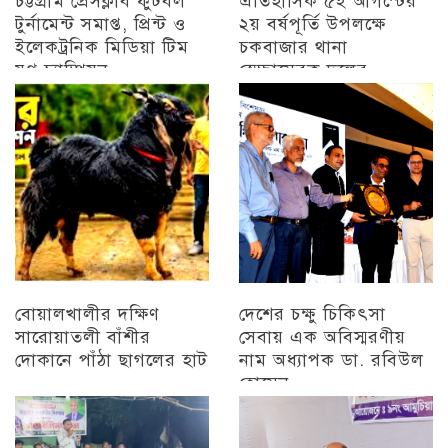
চট্টগ্রাম প্রেসক্লাব ফুটবল
ঐতিহাসিক ৫ই আগস্টের
টুর্নামেন্ট সমাপ্ত, প্রিন্ট ও
২য় বর্ষপূর্তি উপলক্ষে
ইলেকট্রনিক মিডিয়া টিম
চকবাজার থানা
যুগ্ন চ্যাম্পিয়ন
স্বেচ্ছাসেবক দলের
প্রামাণ্যচিত্র প্রদর্শন ও
চট্টগ্রাম
বিজয় মিছিল
চট্টগ্রাম
বোয়ালখালীর দক্ষিণ
দেশের চক্ষু চিকিৎসা
সারোয়াতলী বাঁশীর
সেবায় এক অবিস্মরণীয়
দোকানে পাঁঠা ছাগলের হাট
নাম অধ্যাপক ডা. রবিউল
হোসেন
চট্টগ্রাম
চট্টগ্রাম