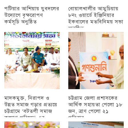
পটিয়ার আশিয়ায় যুবদলের
বোয়ালখালীর আমুচিয়ায়
উদ্যোগে বৃক্ষরোপণ
৮নং ওয়ার্ডে ইঞ্জিনিয়ার
কর্মসূচি অনুষ্ঠিত
ইকবালের মতবিনিময় সভা
অনুষ্ঠিত
অন্যান্য
চট্টগ্রাম
মাদকমুক্ত, নিরাপদ ও
চট্টগ্রাম জেলা প্রশাসকের
উন্নত সমাজ গড়ার প্রত্যয়ে
আর্থিক সহায়তা পেলো ১৮
চট্টগ্রামে ‘বটতলী সমাজ
জন, ত্রাণ পেলো ২১
কল্যাণ পরিষদ’-এর
পরিবার
মতবিনিময় সভা অনুষ্ঠিত
চট্টগ্রাম