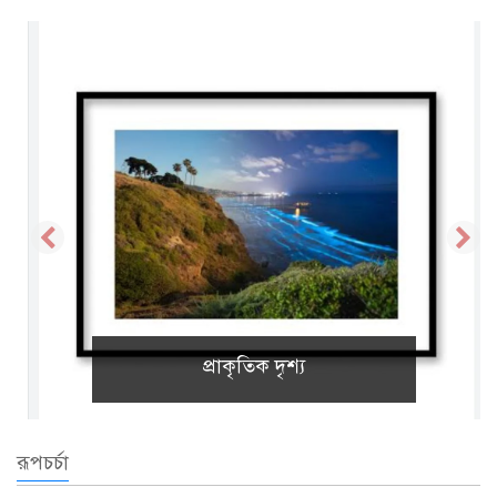
প্রাকৃতিক দৃশ্য
রূপচর্চা