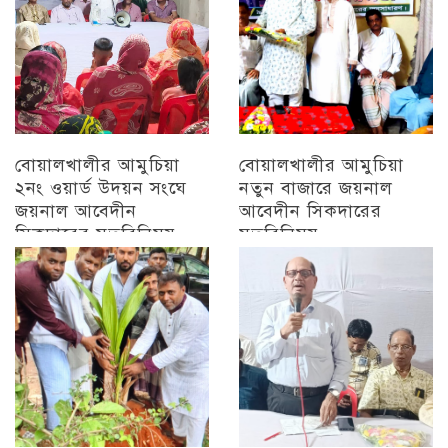
বোয়ালখালীর আমুচিয়া
বোয়ালখালীর আমুচিয়া
২নং ওয়ার্ড উদয়ন সংঘে
নতুন বাজারে জয়নাল
জয়নাল আবেদীন
আবেদীন সিকদারের
সিকদারের মতবিনিময়
মতবিনিময়
অন্যান্য
চট্টগ্রাম