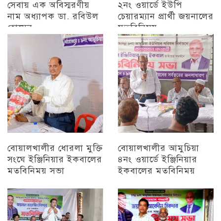
সেবায় এক অবিস্মরণীয়
২নং ওয়ার্ডে ইউপি
নাম অধ্যাপক ডা. রবিউল
চেয়ারম্যান প্রার্থী জয়নালের
হোসেন
মতবিনিময়
চট্টগ্রাম
চট্টগ্রাম
বোয়ালখালীর ধোরলা মুক্তি
বোয়ালখালীর আমুচিয়া
সংঘে ইঞ্জিনিয়ার ইকবালের
৪নং ওয়ার্ডে ইঞ্জিনিয়ার
মতবিনিময় সভা
ইকবালের মতবিনিময়
চট্টগ্রাম
চট্টগ্রাম