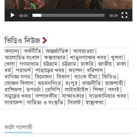
00:00
00:34
ভিডিও নিউজ
অন্যান্য
অর্থনীতি
আন্তর্জাতিক
আবহাওয়া
আলোচিত সংবাদ
কক্সবাজার
খাতুনগন্জের খবর
খুলনা
খেলা
গণমাধ্যম
চট্টগ্রাম
চট্টগ্রাম
চাকরি
জাতীয়
ঢাকা
ধর্ম
পরামর্শ
পাহাড়ের খবর
ফ্যাশন
বরিশাল
বাণিজ্য নগর
বিনোদন
বিভাগ
ব্যাংক বীমা
ভিডিও
ভোজন বিলাস
ময়মনসিংহ
রংপুর
রাজনীতি
রাজশাহী
রাশিফল
রূপচর্চা
রেসিপি
লাইফষ্টাইল
শিক্ষা
সদাই
সমুদ্রের খবর
সম্পাদকীয়
সাক্ষাৎকার
সাতকানিয়ার খবর
সারাদেশ
সাহিত্য ও সংস্কৃতি
সিলেট
স্বাস্থ্যকথা
ফটো গ্যালারী