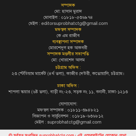
সম্পাদক
মো: হাসান মুরাদ
মোবাইল : ০১৮১৮-৫৩৬৯৭৪
মেইল :
editorsuprobhatctg@gmail.com
মফস্বল সম্পাদক
কে এম রাজীব
ব্যবস্থাপনা সম্পাদক
মোরশেদুল হক আকবরী
সম্পাদক মণ্ডলীর সভাপতি
মো: খোরশেদ আলম
চট্টগ্রাম অফিস :
২৩ স্টেডিয়াম মার্কেট (৪র্থ তলা), কাজীর দেউরী, কতোয়ালি, চট্টগ্রাম।
ঢাকা অফিস :
শাপলা স্কয়ার (৬ষ্ট তলা), বাড়ী নং-২৩, সড়ক নং ১১, বনানী, ঢাকা-১২১৩
যোগাযোগ:
মফস্বল সম্পাদক : ০১৮১১-৩৯৪৮২১
বিজ্ঞাপন ও সার্কুলেশন : ০১৮১৯-৬৩৬৮১২
মেইল :
suprobhatctg@gmail.com
© স্বর্বস্বত্ব সংরক্ষিত suprobhatctg.com। এই ওয়েবসাইটের যোকোন লেখা,