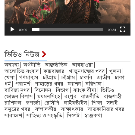
00:00
00:34
ভিডিও নিউজ
অন্যান্য
অর্থনীতি
আন্তর্জাতিক
আবহাওয়া
আলোচিত সংবাদ
কক্সবাজার
খাতুনগন্জের খবর
খুলনা
খেলা
গণমাধ্যম
চট্টগ্রাম
চট্টগ্রাম
চাকরি
জাতীয়
ঢাকা
ধর্ম
পরামর্শ
পাহাড়ের খবর
ফ্যাশন
বরিশাল
বাণিজ্য নগর
বিনোদন
বিভাগ
ব্যাংক বীমা
ভিডিও
ভোজন বিলাস
ময়মনসিংহ
রংপুর
রাজনীতি
রাজশাহী
রাশিফল
রূপচর্চা
রেসিপি
লাইফষ্টাইল
শিক্ষা
সদাই
সমুদ্রের খবর
সম্পাদকীয়
সাক্ষাৎকার
সাতকানিয়ার খবর
সারাদেশ
সাহিত্য ও সংস্কৃতি
সিলেট
স্বাস্থ্যকথা