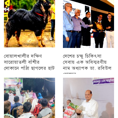
চট্টগ্রাম
বিজয় মিছিল
চট্টগ্রাম
বোয়ালখালীর দক্ষিণ
দেশের চক্ষু চিকিৎসা
সারোয়াতলী বাঁশীর
সেবায় এক অবিস্মরণীয়
দোকানে পাঁঠা ছাগলের হাট
নাম অধ্যাপক ডা. রবিউল
হোসেন
চট্টগ্রাম
চট্টগ্রাম