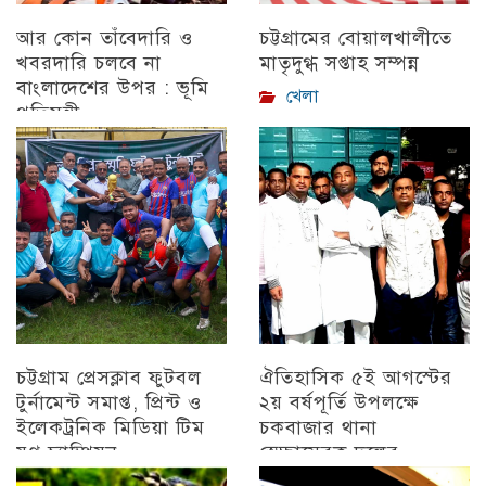
আর কোন তাঁবেদারি ও
চট্টগ্রামের বোয়ালখালীতে
খবরদারি চলবে না
মাতৃদুগ্ধ সপ্তাহ সম্পন্ন
বাংলাদেশের উপর : ভূমি
খেলা
প্রতিমন্ত্রী
চট্টগ্রাম
চট্টগ্রাম প্রেসক্লাব ফুটবল
ঐতিহাসিক ৫ই আগস্টের
টুর্নামেন্ট সমাপ্ত, প্রিন্ট ও
২য় বর্ষপূর্তি উপলক্ষে
ইলেকট্রনিক মিডিয়া টিম
চকবাজার থানা
যুগ্ন চ্যাম্পিয়ন
স্বেচ্ছাসেবক দলের
প্রামাণ্যচিত্র প্রদর্শন ও