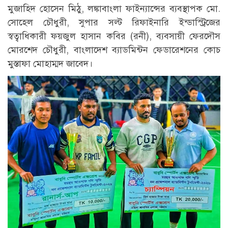
মুজাহিদ হোসেন মিঠু, লঙ্কাবাংলা ফাইন্যান্সের ব্যবস্থাপক মো.
সোহেল চৌধুরী, সুপার সল্ট রিফাইনারি ইন্ডাস্ট্রিজের
স্বত্বাধিকারী ফয়জুল হাসান কবির (রনী), ব্যবসায়ী ফেরদৌস
মোরশেদ চৌধুরী, বাংলাদেশ ব্যাডমিন্টন ফেডারেশনের কোচ
মুস্তাফা মোহাম্মদ জাবেদ।