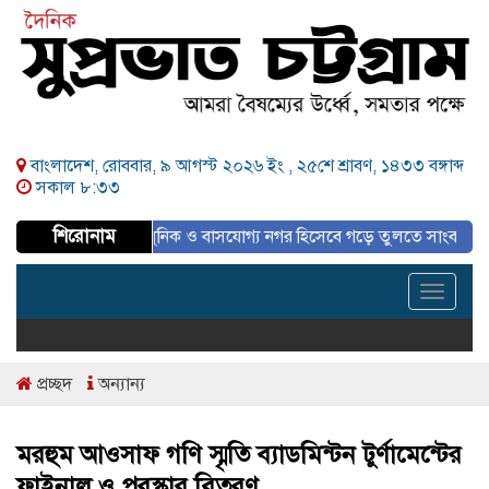
বাংলাদেশ, রোববার, ৯ আগস্ট ২০২৬ ইং ,
২৫শে শ্রাবণ, ১৪৩৩ বঙ্গাব্দ
সকাল ৮:৩৩
শিরোনাম
পরিকল্পিত, আধুনিক ও বাসযোগ্য নগর হিসেবে গড়ে তুলতে সাংবাদিকদের ইতিবাচক 
Toggle
navigat
প্রচ্ছদ
অন্যান্য
মরহুম আওসাফ গণি স্মৃতি ব্যাডমিন্টন টুর্ণামেন্টের
ফাইনাল ও পুরস্কার বিতরণ