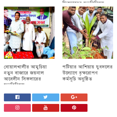
সিকদারের মতবিনিময়
চট্টগ্রাম
অন্যান্য
বোয়ালখালীর আমুচিয়া
পটিয়ার আশিয়ায় যুবদলের
নতুন বাজারে জয়নাল
উদ্যোগে বৃক্ষরোপণ
আবেদীন সিকদারের
কর্মসূচি অনুষ্ঠিত
মতবিনিময়
অন্যান্য
চট্টগ্রাম