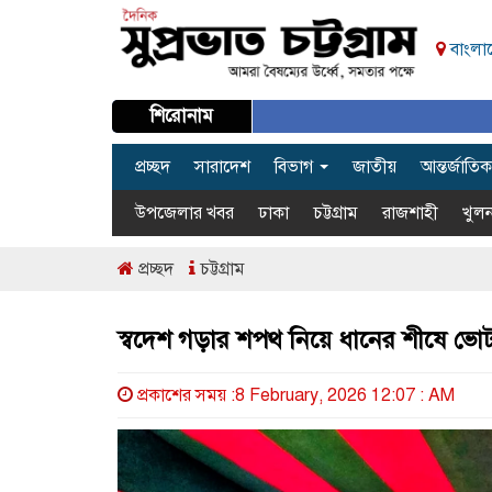
বাংলাদ
শিরোনাম
প্রচ্ছদ
সারাদেশ
বিভাগ
জাতীয়
আন্তর্জাতিক
উপজেলার খবর
ঢাকা
চট্টগ্রাম
রাজশাহী
খুলন
প্রচ্ছদ
চট্টগ্রাম
স্বদেশ গড়ার শপথ নিয়ে ধানের শীষে ভোট
প্রকাশের সময় :8 February, 2026 12:07 : AM