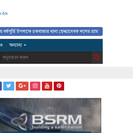
৬:২৬
লক্ষে চকবাজার থানা স্বেচ্ছাসেবক দলের প্রামাণ্যচিত্র প্রদর্শন ও বিজয় মিছিল
িও
অন্যান্য