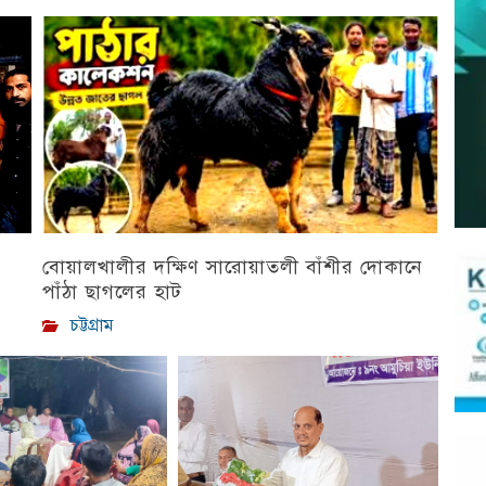
বোয়ালখালীর দক্ষিণ সারোয়াতলী বাঁশীর দোকানে
পাঁঠা ছাগলের হাট
চট্টগ্রাম