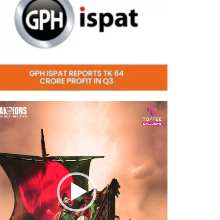
eo
er