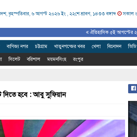
েশ, বৃহস্পতিবার, ৬ আগস্ট ২০২৬ ইং ,
২২শে শ্রাবণ, ১৪৩৩ বঙ্গাব্দ
সকাল 
ঐতিহাসিক ৫ই আগস্টের ২য় বর্ষপূর্তি উপ
বাণিজ্য নগর
চট্টগ্রাম
খাতুনগন্জের খবর
খেলা
বিনোদন
ভিড
া
সিলেট
বরিশাল
ময়মনসিংহ
রংপুর
 দিতে হবে : আবু সুফিয়ান