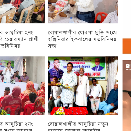
র আমুচিয়া ২নং
বোয়ালখালীর ধোরলা মুক্তি সংঘে
 চেয়ারম্যান প্রার্থী
ইঞ্জিনিয়ার ইকবালের মতবিনিময়
মতবিনিময়
সভা
চট্টগ্রাম
Vid
Play
র আমুচিয়া ২নং
বোয়ালখালীর আমুচিয়া নতুন
য়ন সংঘে জয়নাল
বাজারে জয়নাল আবেদীন