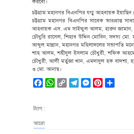
করবো।
চট্টগ্রাম মহানগর বিএনপির য্গ্মু আহবায়ক ইয়াছিন
চট্টগ্রাম মহানগর বিএনপির সাবেক ভারপ্রাপ্ত সা
আহবায়ক এস. এম সাইফুল আলম, হারুন জামান,
চৌধুরি রাসেল, শিহাব উদ্দিন মোবিন, সদস্য ম
আব্দুল মান্নান, মহানগর মহিলাদলের সভাপতি মনোয়
শাহ আলম, শহীদুল ইসলাম চৌধুরী, শফিক আহমেদ
চৌধুরী, আলী মর্তুজা খান, এমদাদুল হক বাদশা, 
ও মো. আনাছ।
Facebook
WhatsApp
Copy
Telegram
Messenge
Pintere
Sha
Link
ট্যাগ :
আরো