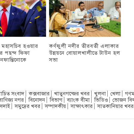
 মহাসচিব হওয়ার
কর্ণফুলী নদীর তীরবর্তী এলাকার
পের পছন্দ ফিফা
উন্নয়নে বোয়ালখালীতে টাউন হল
 ইনফান্তিনোকে
সভা
চট্টগ্রাম
চিত সংবাদ
কক্সবাজার
খাতুনগন্জের খবর
খুলনা
খেলা
গণম
বাণিজ্য নগর
বিনোদন
বিভাগ
ব্যাংক বীমা
ভিডিও
ভোজন বি
সদাই
সমুদ্রের খবর
সম্পাদকীয়
সাক্ষাৎকার
সাতকানিয়ার খবর