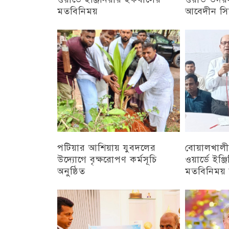
মতবিনিময়
আবেদীন সি
চট্টগ্রাম
অন্যান্য
পটিয়ার আশিয়ায় যুবদলের
বোয়ালখালী
উদ্যোগে বৃক্ষরোপণ কর্মসূচি
ওয়ার্ডে ইঞ্
অনুষ্ঠিত
মতবিনিময় স
অন্যান্য
চট্টগ্রাম