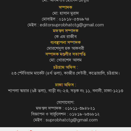
মো: আলমগীর হোসেন চৌধুরী
সম্পাদক
মো: হাসান মুরাদ
মোবাইল : ০১৮১৮-৫৩৬৯৭৪
মেইল :
editorsuprobhatctg@gmail.com
মফস্বল সম্পাদক
কে এম রাজীব
ব্যবস্থাপনা সম্পাদক
মোরশেদুল হক আকবরী
সম্পাদক মণ্ডলীর সভাপতি
মো: খোরশেদ আলম
চট্টগ্রাম অফিস :
২৩ স্টেডিয়াম মার্কেট (৪র্থ তলা), কাজীর দেউরী, কতোয়ালি, চট্টগ্রাম।
ঢাকা অফিস :
শাপলা স্কয়ার (৬ষ্ট তলা), বাড়ী নং-২৩, সড়ক নং ১১, বনানী, ঢাকা-১২১৩
যোগাযোগ:
মফস্বল সম্পাদক : ০১৮১১-৩৯৪৮২১
বিজ্ঞাপন ও সার্কুলেশন : ০১৮১৯-৬৩৬৮১২
মেইল :
suprobhatctg@gmail.com