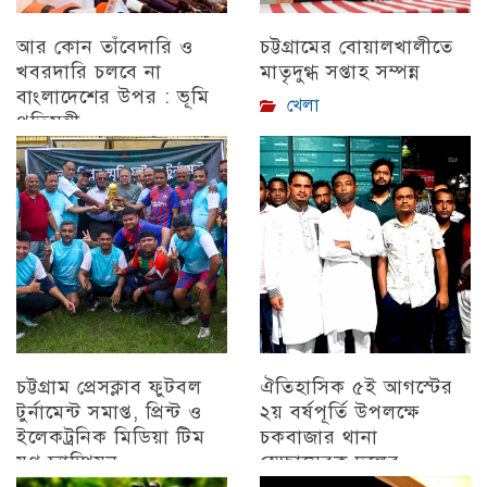
আর কোন তাঁবেদারি ও
চট্টগ্রামের বোয়ালখালীতে
খবরদারি চলবে না
মাতৃদুগ্ধ সপ্তাহ সম্পন্ন
বাংলাদেশের উপর : ভূমি
খেলা
প্রতিমন্ত্রী
চট্টগ্রাম
চট্টগ্রাম প্রেসক্লাব ফুটবল
ঐতিহাসিক ৫ই আগস্টের
টুর্নামেন্ট সমাপ্ত, প্রিন্ট ও
২য় বর্ষপূর্তি উপলক্ষে
ইলেকট্রনিক মিডিয়া টিম
চকবাজার থানা
যুগ্ন চ্যাম্পিয়ন
স্বেচ্ছাসেবক দলের
প্রামাণ্যচিত্র প্রদর্শন ও