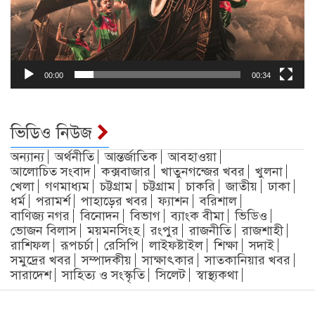
00:00
00:34
ভিডিও নিউজ
অন্যান্য
অর্থনীতি
আন্তর্জাতিক
আবহাওয়া
আলোচিত সংবাদ
কক্সবাজার
খাতুনগন্জের খবর
খুলনা
খেলা
গণমাধ্যম
চট্টগ্রাম
চট্টগ্রাম
চাকরি
জাতীয়
ঢাকা
ধর্ম
পরামর্শ
পাহাড়ের খবর
ফ্যাশন
বরিশাল
বাণিজ্য নগর
বিনোদন
বিভাগ
ব্যাংক বীমা
ভিডিও
ভোজন বিলাস
ময়মনসিংহ
রংপুর
রাজনীতি
রাজশাহী
রাশিফল
রূপচর্চা
রেসিপি
লাইফষ্টাইল
শিক্ষা
সদাই
সমুদ্রের খবর
সম্পাদকীয়
সাক্ষাৎকার
সাতকানিয়ার খবর
সারাদেশ
সাহিত্য ও সংস্কৃতি
সিলেট
স্বাস্থ্যকথা