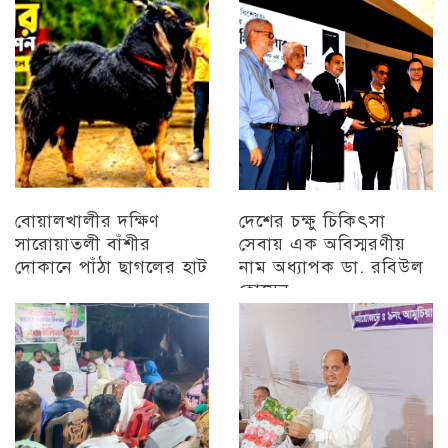
চট্টগ্রাম
বিজয় মিছিল
চট্টগ্রাম
বোয়ালখালীর দক্ষিণ
দেশের চক্ষু চিকিৎসা
সারোয়াতলী বাঁশীর
সেবায় এক অবিস্মরণীয়
দোকানে পাঁঠা ছাগলের হাট
নাম অধ্যাপক ডা. রবিউল
হোসেন
চট্টগ্রাম
চট্টগ্রাম