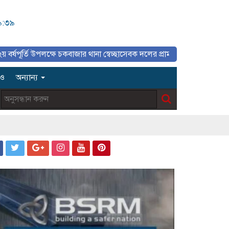
৯:৩৯
পলক্ষে চকবাজার থানা স্বেচ্ছাসেবক দলের প্রামাণ্যচিত্র প্রদর্শন ও বিজয় মিছিল
িও
অন্যান্য