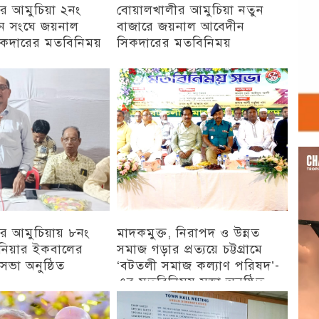
র আমুচিয়া ২নং
বোয়ালখালীর আমুচিয়া নতুন
য়ন সংঘে জয়নাল
বাজারে জয়নাল আবেদীন
কদারের মতবিনিময়
সিকদারের মতবিনিময়
চট্টগ্রাম
Vid
Play
র আমুচিয়ায় ৮নং
মাদকমুক্ত, নিরাপদ ও উন্নত
জিনিয়ার ইকবালের
সমাজ গড়ার প্রত্যয়ে চট্টগ্রামে
ভা অনুষ্ঠিত
‘বটতলী সমাজ কল্যাণ পরিষদ’-
এর মতবিনিময় সভা অনুষ্ঠিত
চট্টগ্রাম