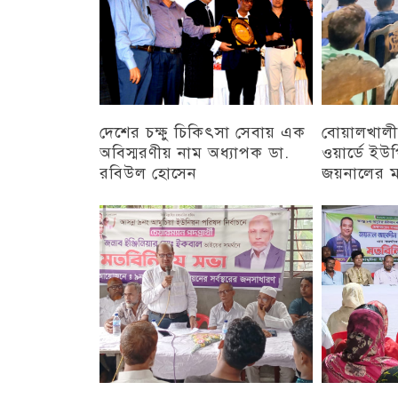
দেশের চক্ষু চিকিৎসা সেবায় এক
বোয়ালখালী
অবিস্মরণীয় নাম অধ্যাপক ডা.
ওয়ার্ডে ইউপি
রবিউল হোসেন
জয়নালের 
চট্টগ্রাম
চট্টগ্রাম