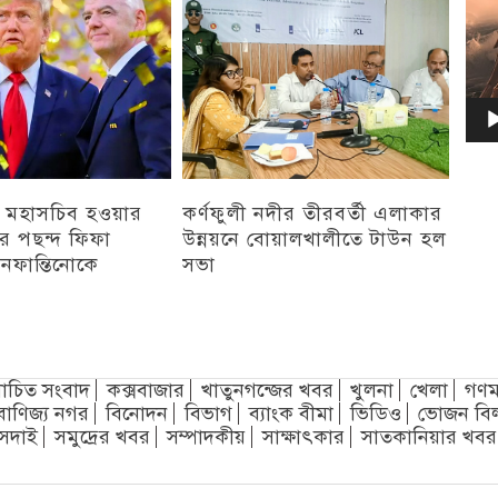
 মহাসচিব হওয়ার
কর্ণফুলী নদীর তীরবর্তী এলাকার
পের পছন্দ ফিফা
উন্নয়নে বোয়ালখালীতে টাউন হল
 ইনফান্তিনোকে
সভা
চট্টগ্রাম
চিত সংবাদ
কক্সবাজার
খাতুনগন্জের খবর
খুলনা
খেলা
গণম
বাণিজ্য নগর
বিনোদন
বিভাগ
ব্যাংক বীমা
ভিডিও
ভোজন বি
সদাই
সমুদ্রের খবর
সম্পাদকীয়
সাক্ষাৎকার
সাতকানিয়ার খবর