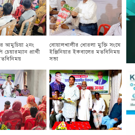
র আমুচিয়া ২নং
বোয়ালখালীর ধোরলা মুক্তি সংঘে
 চেয়ারম্যান প্রার্থী
ইঞ্জিনিয়ার ইকবালের মতবিনিময়
মতবিনিময়
সভা
চট্টগ্রাম