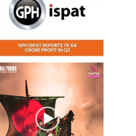
eo
er