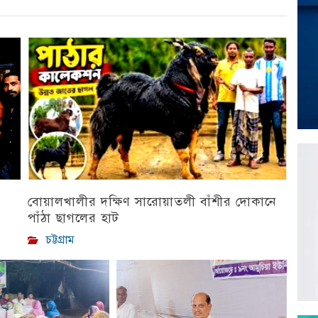
বোয়ালখালীর দক্ষিণ সারোয়াতলী বাঁশীর দোকানে
পাঁঠা ছাগলের হাট
চট্টগ্রাম