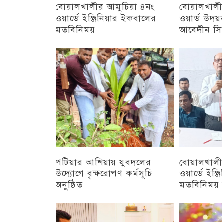
বোয়ালখালীর আমুচিয়া ৪নং
বোয়ালখালী
ওয়ার্ডে ইঞ্জিনিয়ার ইকবালের
ওয়ার্ড উদ
মতবিনিময়
আবেদীন সি
চট্টগ্রাম
অন্যান্য
পটিয়ার আশিয়ায় যুবদলের
বোয়ালখালী
উদ্যোগে বৃক্ষরোপণ কর্মসূচি
ওয়ার্ডে ইঞ্
অনুষ্ঠিত
মতবিনিময় স
অন্যান্য
চট্টগ্রাম