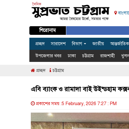
বাংলাদ
শিরোনাম
প্রচ্ছদ
সারাদেশ
বিভাগ
জাতীয়
আন্তর্জাতিক
উপজেলার খবর
ঢাকা
চট্টগ্রাম
রাজশাহী
খুলন
প্রচ্ছদ
চট্টগ্রাম
এবি ব্যাংক ও রামাদা বাই উইন্ডহাম কক্সবাজ
প্রকাশের সময় :5 February, 2026 7:27 : PM