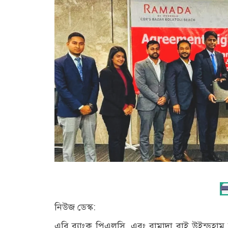
নিউজ ডেস্ক:
এবি ব্যাংক পিএলসি. এবং রামাদা বাই উইন্ডহাম কক