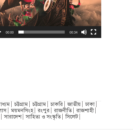
00:00
00:34
াধ্যম
চট্টগ্রাম
চট্টগ্রাম
চাকরি
জাতীয়
ঢাকা
লাস
ময়মনসিংহ
রংপুর
রাজনীতি
রাজশাহী
সারাদেশ
সাহিত্য ও সংস্কৃতি
সিলেট