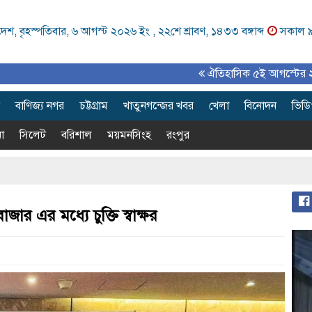
েশ, বৃহস্পতিবার, ৬ আগস্ট ২০২৬ ইং ,
২২শে শ্রাবণ, ১৪৩৩ বঙ্গাব্দ
সকাল 
ঐতিহাসিক ৫ই আগস্টের ২য় বর্ষপূর্তি উ
বাণিজ্য নগর
চট্টগ্রাম
খাতুনগন্জের খবর
খেলা
বিনোদন
ভিড
া
সিলেট
বরিশাল
ময়মনসিংহ
রংপুর
ার এর মধ্যে চুক্তি স্বাক্ষর