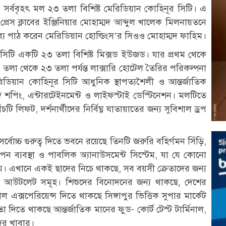
ামের সর্ববৃহৎ মল ২৩ তলা বিশিষ্ট মেরিডিয়ান কোহিনূর সিটি। এ
্রেস ক্লাবের ইঞ্জিনিয়ার মোহাম্মদ আব্দুল খালেক মিলনায়তনে
ব্য পাঠ করেন মেরিডিয়ান হোল্ডিংস’র সিওও মোহাম্মদ ফাহিম।
 সিটি একটি ২৩ তলা বিশিষ্ট মিক্সড ইউজড। যার প্রথম থেকে
তলা থেকে ২৩ তলা পর্যন্ত লাক্সারি হোটেল তৈরির পরিকল্পনা
রিডিয়ান কোহিনূর সিটি আধুনিক স্থাপত্যশৈলী ও আন্তর্জাতিক
াঙ্গ শপিং, এন্টারটেইনমেন্ট ও লাইফস্টাই ডেস্টিনেশন। মলটিতে
াঁচটি লিফট, দর্শনার্থীদের নির্বিঘ্ন যাতায়াতের জন্য সুবিশাল ড্রপ
বোচ্চ গুরুত্ব দিতে ভবনে রয়েছে তিনটি জরুরি বহির্গমন সিঁড়ি,
্বাপন ব্যবস্থা ও পাবলিক অ্যানাউসমেন্ট সিস্টেম, যা যে কোনো
ক্ষম। এখানে একই ছাদের নিচে থাকছে, সব বয়সী ক্রেতাদের জন্য
রুম ও আউটলেট সমূহ। শিশুদের বিনোদনের জন্য থাকছে, দেশের
াল এক্সপেরিয়েন্স দিতে থাকছে সিঙ্গাপুর ভিত্তিক সুপার মার্কেট
তা দিতে থাকছে আন্তর্জাতিক মানের ফুড- কোর্ট টেস্ট টার্মিনাল,
ের খাবার।