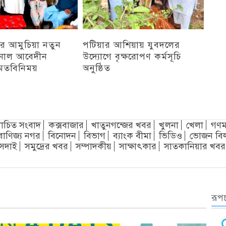
র আমুচিয়া নতুন
পটিয়ার আশিয়ায় যুবদলের
নাল আবেদীন
উদ্যোগে বৃক্ষরোপণ কর্মসূচি
মতবিনিময়
অনুষ্ঠিত
অন্যান্য
চিত সংবাদ
কক্সবাজার
খাতুনগন্জের খবর
খুলনা
খেলা
গণম
বাণিজ্য নগর
বিনোদন
বিভাগ
ব্যাংক বীমা
ভিডিও
ভোজন বি
সদাই
সমুদ্রের খবর
সম্পাদকীয়
সাক্ষাৎকার
সাতকানিয়ার খবর
রূপচ