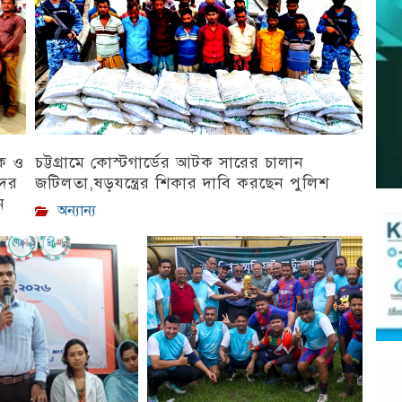
িক ও
চট্টগ্রামে কোস্টগার্ডের আটক সারের চালান
দের
জটিলতা,ষড়যন্ত্রের শিকার দাবি করছেন পুলিশ
ন
অন্যান্য