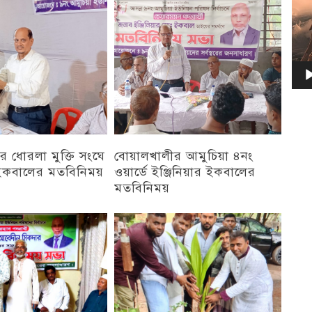
 ধোরলা মুক্তি সংঘে
বোয়ালখালীর আমুচিয়া ৪নং
র ইকবালের মতবিনিময়
ওয়ার্ডে ইঞ্জিনিয়ার ইকবালের
মতবিনিময়
চট্টগ্রাম