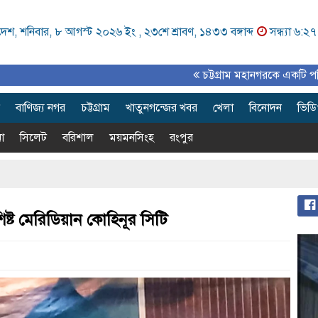
েশ, শনিবার, ৮ আগস্ট ২০২৬ ইং ,
২৩শে শ্রাবণ, ১৪৩৩ বঙ্গাব্দ
সন্ধ্যা ৬:২৭
চট্টগ্রাম মহানগরকে একটি পরিকল্পিত, আ
বাণিজ্য নগর
চট্টগ্রাম
খাতুনগন্জের খবর
খেলা
বিনোদন
ভিড
া
সিলেট
বরিশাল
ময়মনসিংহ
রংপুর
শিষ্ট মেরিডিয়ান কোহিনূর সিটি