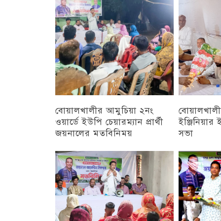
চট্টগ্রাম
বোয়ালখালীর আমুচিয়া ২নং
বোয়ালখালীর
ওয়ার্ডে ইউপি চেয়ারম্যান প্রার্থী
ইঞ্জিনিয়া
জয়নালের মতবিনিময়
সভা
চট্টগ্রাম
চট্টগ্রাম