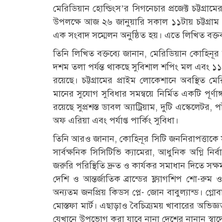
মেরিডিয়ান হোল্ডিংস’র সিগনেচার প্রজেক্ট চট্টগ্র
উপলক্ষে আজ ২৬ জানুয়ারি সকাল ১১টায় চট্টগ্রাম প
এক সংবাদ সম্মেলন অনুষ্ঠিত হয়। এতে লিখিত বক্ত
তিনি লিখিত বক্তব্যে জানান, মেরিডিয়ান কোহিনূর
দশম তলা পর্যন্ত থাকছে সুবিশাল শপিং মল এবং ১১ 
রয়েছে। চট্টগ্রামের প্রাইম লোকেশানে অবস্থিত মে
মানের সুযোগ সুবিধার সমন্বয়ে নির্মিত একটি পূর্ণ
রয়েছে সুপ্রশস্ত ডাবল অ্যাট্রিয়াম, দুটি এস্কেলেটর, প
অফ এরিয়া এবং পর্যাপ্ত পার্কিং সুবিধা।
তিনি আরও জানান, কোহিনূর সিটি জননিরাপত্তাকে সর্
সার্বক্ষনিক সিসিটিভি ক্যামেরা, আধুনিক অগ্নি নির
জরুরি পরিস্থিতি দ্রুত ও কার্যকর সমাধান দিতে স
দেশি ও আন্তর্জাতিক ব্রান্ডের ফ্ল্যাগশিপ শো-
অন্যতম জনপ্রিয় কিডস প্লে- জোন বাবুল্যান্ড। গ্লোব
মোস্তফা মার্ট। এছাড়াও বৈচিত্র্যময় খাবারের অভিজ্ঞ
যেখানে উপভোগ করা যাবে নানা দেশের নানান স্বাদ