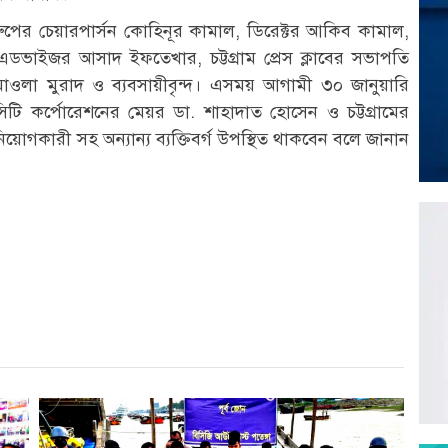
্রুপের চেয়ারপার্সন কোহিনূর কামাল, ডিরেক্টর আকিব কামাল,
 এডভাইজর আসাদ ইফতেখার, চট্টগ্রাম প্রেস ক্লাবের সভাপতি
াওলা মুরাদ ও ব্যবসায়ীবৃন্দ। এসময় আগামী ৩০ জানুয়ারি
াম সিটি কর্পোরেশনের মেয়র ডা. শাহাদাত হোসেন ও চট্টগ্রামের
ব, বিনিয়োগকারী সহ অন্যান্য ব্যক্তিবর্গ উপস্থিত থাকবেন বলে জানান
r
st
re