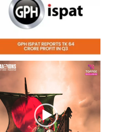
eo
er