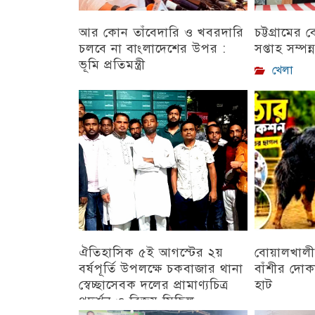
আর কোন তাঁবেদারি ও খবরদারি
চট্টগ্রামের
চলবে না বাংলাদেশের উপর :
সপ্তাহ সম্পন্
ভূমি প্রতিমন্ত্রী
খেলা
চট্টগ্রাম
ঐতিহাসিক ৫ই আগস্টের ২য়
বোয়ালখালী
বর্ষপূর্তি উপলক্ষে চকবাজার থানা
বাঁশীর দোক
স্বেচ্ছাসেবক দলের প্রামাণ্যচিত্র
হাট
প্রদর্শন ও বিজয় মিছিল
চট্টগ্রাম