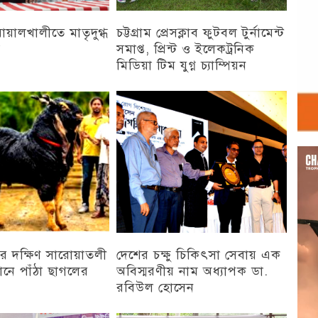
 বোয়ালখালীতে মাতৃদুগ্ধ
চট্টগ্রাম প্রেসক্লাব ফুটবল টুর্নামেন্ট
ন
সমাপ্ত, প্রিন্ট ও ইলেকট্রনিক
মিডিয়া টিম যুগ্ন চ্যাম্পিয়ন
চট্টগ্রাম
Vid
Play
র দক্ষিণ সারোয়াতলী
দেশের চক্ষু চিকিৎসা সেবায় এক
ানে পাঁঠা ছাগলের
অবিস্মরণীয় নাম অধ্যাপক ডা.
রবিউল হোসেন
চট্টগ্রাম