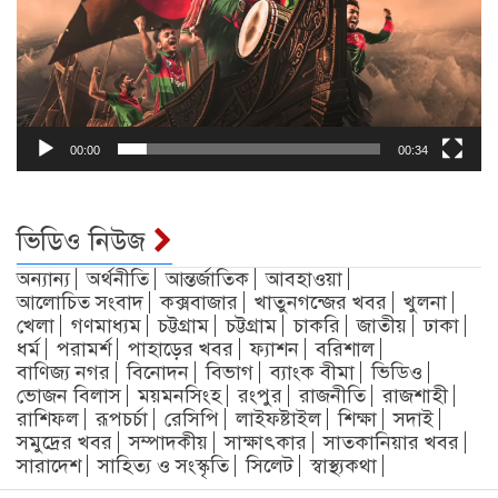
00:00
00:34
ভিডিও নিউজ
অন্যান্য
অর্থনীতি
আন্তর্জাতিক
আবহাওয়া
আলোচিত সংবাদ
কক্সবাজার
খাতুনগন্জের খবর
খুলনা
খেলা
গণমাধ্যম
চট্টগ্রাম
চট্টগ্রাম
চাকরি
জাতীয়
ঢাকা
ধর্ম
পরামর্শ
পাহাড়ের খবর
ফ্যাশন
বরিশাল
বাণিজ্য নগর
বিনোদন
বিভাগ
ব্যাংক বীমা
ভিডিও
ভোজন বিলাস
ময়মনসিংহ
রংপুর
রাজনীতি
রাজশাহী
রাশিফল
রূপচর্চা
রেসিপি
লাইফষ্টাইল
শিক্ষা
সদাই
সমুদ্রের খবর
সম্পাদকীয়
সাক্ষাৎকার
সাতকানিয়ার খবর
সারাদেশ
সাহিত্য ও সংস্কৃতি
সিলেট
স্বাস্থ্যকথা