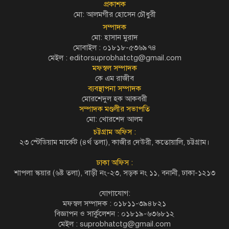
প্রকাশক
মো: আলমগীর হোসেন চৌধুরী
সম্পাদক
মো: হাসান মুরাদ
মোবাইল : ০১৮১৮-৫৩৬৯৭৪
মেইল :
editorsuprobhatctg@gmail.com
মফস্বল সম্পাদক
কে এম রাজীব
ব্যবস্থাপনা সম্পাদক
মোরশেদুল হক আকবরী
সম্পাদক মণ্ডলীর সভাপতি
মো: খোরশেদ আলম
চট্টগ্রাম অফিস :
২৩ স্টেডিয়াম মার্কেট (৪র্থ তলা), কাজীর দেউরী, কতোয়ালি, চট্টগ্রাম।
ঢাকা অফিস :
শাপলা স্কয়ার (৬ষ্ট তলা), বাড়ী নং-২৩, সড়ক নং ১১, বনানী, ঢাকা-১২১৩
যোগাযোগ:
মফস্বল সম্পাদক : ০১৮১১-৩৯৪৮২১
বিজ্ঞাপন ও সার্কুলেশন : ০১৮১৯-৬৩৬৮১২
মেইল :
suprobhatctg@gmail.com