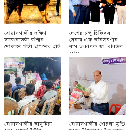
বোয়ালখালীর দক্ষিণ
দেশের চক্ষু চিকিৎসা
সারোয়াতলী বাঁশীর
সেবায় এক অবিস্মরণীয়
দোকানে পাঁঠা ছাগলের হাট
নাম অধ্যাপক ডা. রবিউল
হোসেন
চট্টগ্রাম
চট্টগ্রাম
বোয়ালখালীর আমুচিয়া
বোয়ালখালীর ধোরলা মুক্তি