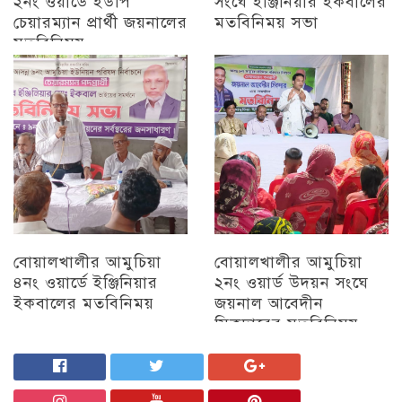
২নং ওয়ার্ডে ইউপি
সংঘে ইঞ্জিনিয়ার ইকবালের
চেয়ারম্যান প্রার্থী জয়নালের
মতবিনিময় সভা
মতবিনিময়
চট্টগ্রাম
চট্টগ্রাম
বোয়ালখালীর আমুচিয়া
বোয়ালখালীর আমুচিয়া
৪নং ওয়ার্ডে ইঞ্জিনিয়ার
২নং ওয়ার্ড উদয়ন সংঘে
ইকবালের মতবিনিময়
জয়নাল আবেদীন
সিকদারের মতবিনিময়
চট্টগ্রাম
অন্যান্য