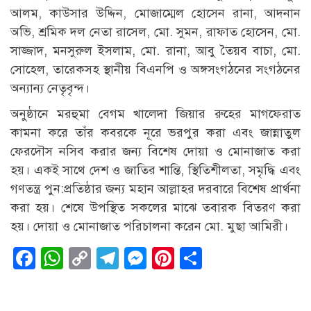
আলম, কাউসার উদ্দিন, মোজাম্মেল হোসেন রানা, আদনান
অভি, শ্রমিক দল নেতা রাসেল, মো. সুমন, রাফাত হোসেন, মো.
সাজ্জাদ, মনসুরুল ইসলাম, মো. রানা, আবু তৈয়ব বাচা, মো.
সোহেল, তারেকসহ স্থানীয় বিএনপি ও অঙ্গসংগঠনের সংগঠনের
অন্যান্য নেতৃবৃন্দ।
অনুষ্ঠানে মরহুমা বেগম খালেদা জিয়ার রুহের মাগফেরাত
কামনা করে তাঁর কবরকে নূরে ভরপুর করা এবং জান্নাতুল
ফেরদৌস নসিব করার জন্য বিশেষ দোয়া ও মোনাজাত করা
হয়। একই সাথে দেশ ও জাতির শান্তি, স্থিতিশীলতা, সমৃদ্ধি এবং
গণতন্ত্র পুন:প্রতিষ্ঠার জন্য মহান আল্লাহর দরবারে বিশেষ প্রার্থনা
করা হয়। শেষে উপস্থিত সকলের মাঝে তবারক বিতরণ করা
হয়। দোয়া ও মোনাজাত পরিচালনা করেন মো. মুছা আমিরী।
Facebook
WhatsApp
Copy
Telegram
Messenger
Pinterest
Share
Link