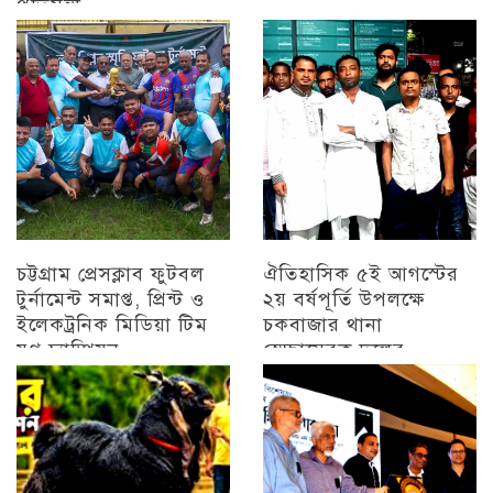
প্রতিমন্ত্রী
চট্টগ্রাম
চট্টগ্রাম প্রেসক্লাব ফুটবল
ঐতিহাসিক ৫ই আগস্টের
টুর্নামেন্ট সমাপ্ত, প্রিন্ট ও
২য় বর্ষপূর্তি উপলক্ষে
ইলেকট্রনিক মিডিয়া টিম
চকবাজার থানা
যুগ্ন চ্যাম্পিয়ন
স্বেচ্ছাসেবক দলের
প্রামাণ্যচিত্র প্রদর্শন ও
চট্টগ্রাম
বিজয় মিছিল
চট্টগ্রাম