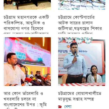
চট্টগ্রাম মহানগরকে একটি
চট্টগ্রামে কোস্টগার্ডের
পরিকল্পিত, আধুনিক ও
আটক সারের চালান
বাসযোগ্য নগর হিসেবে
জটিলতা,ষড়যন্ত্রের শিকার
গড়ে তুলতে সাংবাদিকদের
দাবি করছেন পুলিশ
ইতিবাচক ভূমিকা গুরুত্বপূর্ণ
অন্যান্য
: সিডিএ চেয়ারম্যান
চট্টগ্রাম
আর কোন তাঁবেদারি ও
চট্টগ্রামের বোয়ালখালীতে
খবরদারি চলবে না
মাতৃদুগ্ধ সপ্তাহ সম্পন্ন
বাংলাদেশের উপর : ভূমি
খেলা