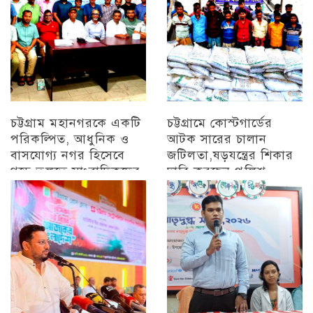
চট্টগ্রাম মহানগরকে একটি
চট্টগ্রামে কোস্টগার্ডের
পরিকল্পিত, আধুনিক ও
আটক সারের চালান
বাসযোগ্য নগর হিসেবে
জটিলতা,ষড়যন্ত্রের শিকার
গড়ে তুলতে সাংবাদিকদের
দাবি করছেন পুলিশ
ইতিবাচক ভূমিকা গুরুত্বপূর্ণ
অন্যান্য
: সিডিএ চেয়ারম্যান
চট্টগ্রাম