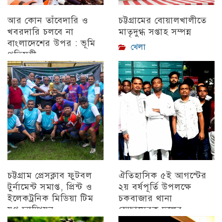
আর কোন তাঁবেদারি ও
চট্টগ্রামের বোয়ালখালীতে
খবরদারি চলবে না
মাতৃদুগ্ধ সপ্তাহ সম্পন্ন
বাংলাদেশের উপর : ভূমি
খেলা
প্রতিমন্ত্রী
চট্টগ্রাম
চট্টগ্রাম প্রেসক্লাব ফুটবল
ঐতিহাসিক ৫ই আগস্টের
টুর্নামেন্ট সমাপ্ত, প্রিন্ট ও
২য় বর্ষপূর্তি উপলক্ষে
ইলেকট্রনিক মিডিয়া টিম
চকবাজার থানা
যুগ্ন চ্যাম্পিয়ন
স্বেচ্ছাসেবক দলের
প্রামাণ্যচিত্র প্রদর্শন ও