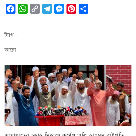
Facebook
WhatsApp
Copy
Telegram
Messenger
Pinterest
Share
Link
ট্যাগ :
আরো
জামায়াতের চূড়ান্ত সিদ্ধান্তে কর্ণেল অলি আহমদ রাষ্ট্রপতি