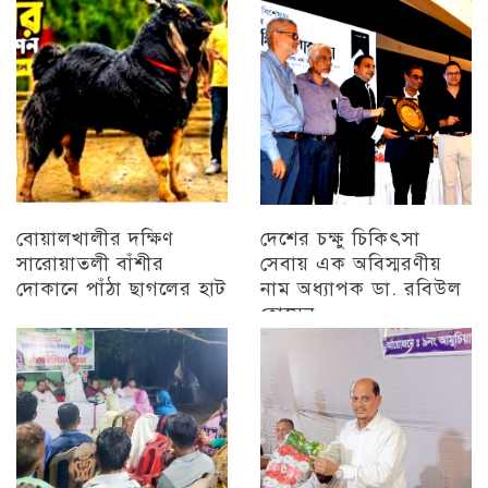
চট্টগ্রাম
বিজয় মিছিল
চট্টগ্রাম
বোয়ালখালীর দক্ষিণ
দেশের চক্ষু চিকিৎসা
সারোয়াতলী বাঁশীর
সেবায় এক অবিস্মরণীয়
দোকানে পাঁঠা ছাগলের হাট
নাম অধ্যাপক ডা. রবিউল
হোসেন
চট্টগ্রাম
চট্টগ্রাম