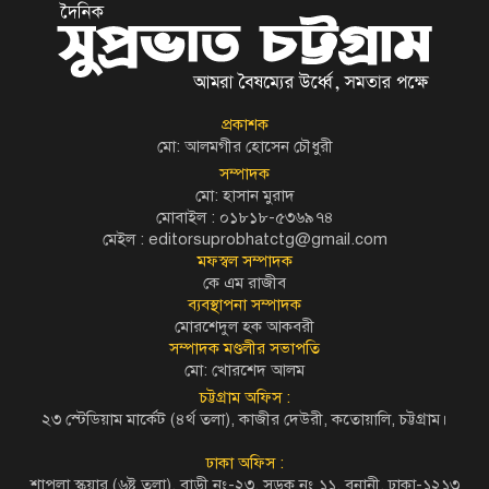
প্রকাশক
মো: আলমগীর হোসেন চৌধুরী
সম্পাদক
মো: হাসান মুরাদ
মোবাইল : ০১৮১৮-৫৩৬৯৭৪
মেইল :
editorsuprobhatctg@gmail.com
মফস্বল সম্পাদক
কে এম রাজীব
ব্যবস্থাপনা সম্পাদক
মোরশেদুল হক আকবরী
সম্পাদক মণ্ডলীর সভাপতি
মো: খোরশেদ আলম
চট্টগ্রাম অফিস :
২৩ স্টেডিয়াম মার্কেট (৪র্থ তলা), কাজীর দেউরী, কতোয়ালি, চট্টগ্রাম।
ঢাকা অফিস :
শাপলা স্কয়ার (৬ষ্ট তলা), বাড়ী নং-২৩, সড়ক নং ১১, বনানী, ঢাকা-১২১৩