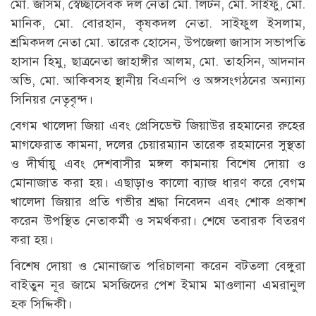
মো. জসিম, স্বেচ্ছাসেবক দল নেতা মো. লিটন, মো. সাইফু, মো.
মানিক, মো. বোরহান, কৃষকদল নেতা. সাইফুল ইসলাম,
শ্রমিকদল নেতা মো. তারেক হোসেন, উপজেলা জাসাস সভাপতি
হাসান হিমু, ছাত্রনেতা জাহাঙ্গীর আলম, মো. তাহসিন, আদনান
অভি, মো. আকিবসহ স্থানীয় বিএনপি ও অঙ্গসংগঠনের অন্যান্য
সিনিয়র নেতৃবৃন্দ।
বেগম খালেদা জিয়া এবং প্রেসিডেন্ট জিয়াউর রহমানের রুহের
মাগফেরাত কামনা, দলের চেয়ারম্যান তারেক রহমানের সুস্থতা
ও দীর্ঘায়ু এবং দেশবাসীর মঙ্গল কামনায় বিশেষ দোয়া ও
মোনাজাত করা হয়। এছাড়াও কালো ব্যাজ ধারণ করে বেগম
খালেদা জিয়ার প্রতি গভীর শ্রদ্ধা নিবেদন এবং শোক প্রকাশ
করেন উপস্থিত নেতাকর্মী ও সমর্থকরা। শেষে তবারক বিতরণ
করা হয়।
বিশেষ দোয়া ও মোনাজাত পরিচালনা করেন বটতলা বেঙ্গুরা
বাইতুন নূর জামে মসজিদের পেশ ইমাম মাওলানা এমরানুল
হক সিদ্দিকী।