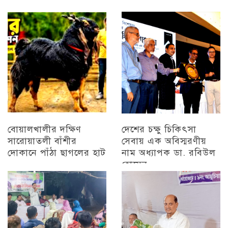
চট্টগ্রাম
বোয়ালখালীর দক্ষিণ
দেশের চক্ষু চিকিৎসা
সারোয়াতলী বাঁশীর
সেবায় এক অবিস্মরণীয়
দোকানে পাঁঠা ছাগলের হাট
নাম অধ্যাপক ডা. রবিউল
হোসেন
চট্টগ্রাম
চট্টগ্রাম