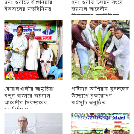
৪নং ওয়ার্ডে ইঞ্জিনিয়ার
২নং ওয়ার্ড উদয়ন সংঘে
ইকবালের মতবিনিময়
জয়নাল আবেদীন
সিকদারের মতবিনিময়
চট্টগ্রাম
অন্যান্য
বোয়ালখালীর আমুচিয়া
পটিয়ার আশিয়ায় যুবদলের
নতুন বাজারে জয়নাল
উদ্যোগে বৃক্ষরোপণ
আবেদীন সিকদারের
কর্মসূচি অনুষ্ঠিত
মতবিনিময়
অন্যান্য
চট্টগ্রাম