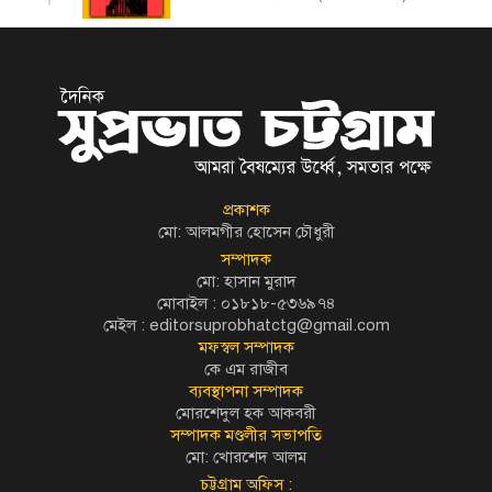
প্রকাশক
মো: আলমগীর হোসেন চৌধুরী
সম্পাদক
মো: হাসান মুরাদ
মোবাইল : ০১৮১৮-৫৩৬৯৭৪
মেইল :
editorsuprobhatctg@gmail.com
মফস্বল সম্পাদক
কে এম রাজীব
ব্যবস্থাপনা সম্পাদক
মোরশেদুল হক আকবরী
সম্পাদক মণ্ডলীর সভাপতি
মো: খোরশেদ আলম
চট্টগ্রাম অফিস :