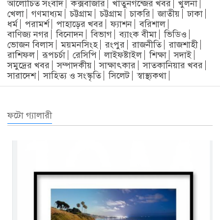
আলোচিত সংবাদ
কক্সবাজার
খাতুনগন্জের খবর
খুলনা
খেলা
গণমাধ্যম
চট্টগ্রাম
চট্টগ্রাম
চাকরি
জাতীয়
ঢাকা
ধর্ম
পরামর্শ
পাহাড়ের খবর
ফ্যাশন
বরিশাল
বাণিজ্য নগর
বিনোদন
বিভাগ
ব্যাংক বীমা
ভিডিও
ভোজন বিলাস
ময়মনসিংহ
রংপুর
রাজনীতি
রাজশাহী
রাশিফল
রূপচর্চা
রেসিপি
লাইফষ্টাইল
শিক্ষা
সদাই
সমুদ্রের খবর
সম্পাদকীয়
সাক্ষাৎকার
সাতকানিয়ার খবর
সারাদেশ
সাহিত্য ও সংস্কৃতি
সিলেট
স্বাস্থ্যকথা
ফটো গ্যালারী