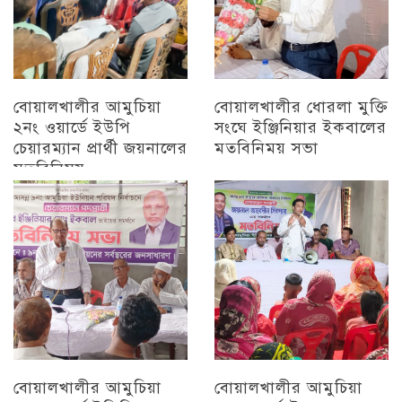
বোয়ালখালীর আমুচিয়া
বোয়ালখালীর ধোরলা মুক্তি
২নং ওয়ার্ডে ইউপি
সংঘে ইঞ্জিনিয়ার ইকবালের
চেয়ারম্যান প্রার্থী জয়নালের
মতবিনিময় সভা
মতবিনিময়
চট্টগ্রাম
চট্টগ্রাম
বোয়ালখালীর আমুচিয়া
বোয়ালখালীর আমুচিয়া