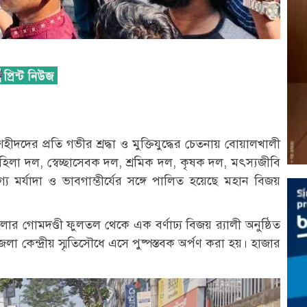
শহীদদের প্রতি গভীর শ্রদ্ধা ও মুক্তিযুদ্ধের চেতনায় বোয়ালখালী
লা দল, স্বেচ্ছাসেবক দল, শ্রমিক দল, কৃষক দল, মৎস্যজীবি
মর্যাদা ও ভাবগাম্ভীর্যের সঙ্গে পালিত হয়েছে মহান বিজয়
 গোমদণ্ডী ফুলতল থেকে এক বর্ণাঢ্য বিজয় র‍্যালী অনুষ্ঠিত
েলা কেন্দ্রীয় স্মৃতিসৌধে এসে পুষ্পস্তবক অর্পণ করা হয়। হাজার