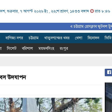
েশ, শুক্রবার, ৭ আগস্ট ২০২৬ ইং ,
২২শে শ্রাবণ, ১৪৩৩ বঙ্গাব্দ
রাত ৮:৪৬
চট্টগ্রাম প্রেসক্লাব ফুটবল টুর্নামেন্ট সমাপ্ত
বাণিজ্য নগর
চট্টগ্রাম
খাতুনগন্জের খবর
খেলা
বিনোদন
ভিড
া
সিলেট
বরিশাল
ময়মনসিংহ
রংপুর
িবস উদযাপন