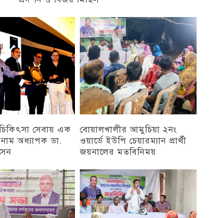
চট্টগ্রাম
ু চিকিৎসা সেবায় এক
বোয়ালখালীর আমুচিয়া ২নং
 নাম অধ্যাপক ডা.
ওয়ার্ডে ইউপি চেয়ারম্যান প্রার্থী
সেন
জয়নালের মতবিনিময়
চট্টগ্রাম