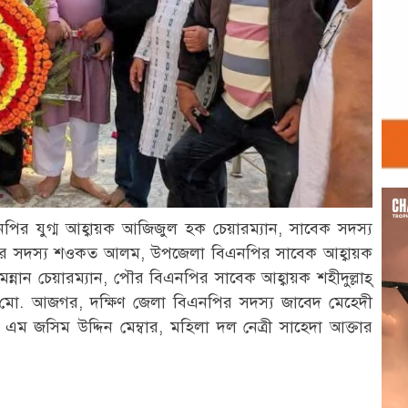
Vid
Play
এনপির যুগ্ম আহ্বায়ক আজিজুল হক চেয়ারম্যান, সাবেক সদস্য
পির সদস্য শওকত আলম, উপজেলা বিএনপির সাবেক আহ্বায়ক
্নান চেয়ারম্যান, পৌর বিএনপির সাবেক আহ্বায়ক শহীদুল্লাহ্
ক মো. আজগর, দক্ষিণ জেলা বিএনপির সদস্য জাবেদ মেহেদী
ম জসিম উদ্দিন মেম্বার, মহিলা দল নেত্রী সাহেদা আক্তার
r
st
re