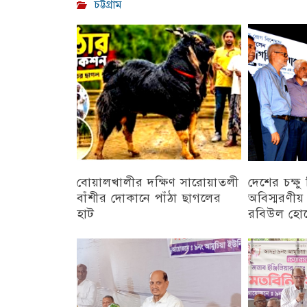
চট্টগ্রাম
বোয়ালখালীর দক্ষিণ সারোয়াতলী
দেশের চক্ষ
বাঁশীর দোকানে পাঁঠা ছাগলের
অবিস্মরণীয়
হাট
রবিউল হো
চট্টগ্রাম
চট্টগ্রাম