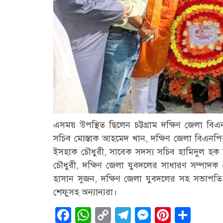
এসময় উপস্থিত ছিলেন চট্টগ্রাম দক্ষিণ জেলা বি
সচিব মোস্তাক আহমেদ খান, দক্ষিণ জেলা বিএন
ইসহাক চৌধুরী, সাবেক সদস্য সচিব হামিদুল হক মন
চৌধুরী, দক্ষিণ জেলা যুবদলের সাধারণ সম্পাদ
হাসান সুজন, দক্ষিণ জেলা যুবদলের সহ সভাপতি এ
শেফুসহ অন্যান্যরা।
Facebook
WhatsApp
Copy
Telegram
Messenge
Pintere
Sha