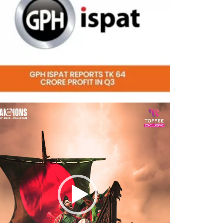
eo
er