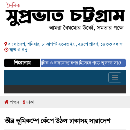
বাংলাদেশ, শনিবার, ৮ আগস্ট ২০২৬ ইং ,
২৪শে শ্রাবণ, ১৪৩৩ বঙ্গাব্দ
রাত ৩:৪৫
শিরোনাম
 পরিকল্পিত, আধুনিক ও বাসযোগ্য নগর হিসেবে গড়ে তুলতে সাংবাদিকদের ইতিবাচক
Toggle
navigat
প্রচ্ছদ
ঢাকা
তীব্র ভূমিকম্পে কেঁপে উঠল ঢাকাসহ সারাদেশ