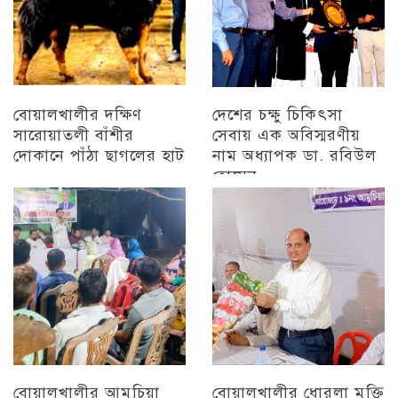
বোয়ালখালীর দক্ষিণ
দেশের চক্ষু চিকিৎসা
সারোয়াতলী বাঁশীর
সেবায় এক অবিস্মরণীয়
দোকানে পাঁঠা ছাগলের হাট
নাম অধ্যাপক ডা. রবিউল
হোসেন
চট্টগ্রাম
চট্টগ্রাম
বোয়ালখালীর আমুচিয়া
বোয়ালখালীর ধোরলা মুক্তি