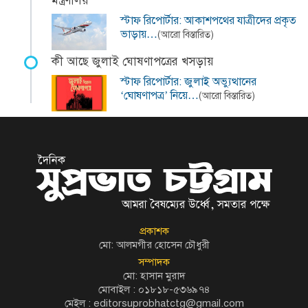
মন্ত্রণালয়
স্টাফ রিপোর্টার: আকাশপথের যাত্রীদের প্রকৃত
ভাড়ায়…
(আরো বিস্তারিত)
কী আছে জুলাই ঘোষণাপত্রের খসড়ায়
স্টাফ রিপোর্টার: জুলাই অভ্যুত্থানের
‘ঘোষণাপত্র’ নিয়ে…
(আরো বিস্তারিত)
প্রকাশক
মো: আলমগীর হোসেন চৌধুরী
সম্পাদক
মো: হাসান মুরাদ
মোবাইল : ০১৮১৮-৫৩৬৯৭৪
মেইল :
editorsuprobhatctg@gmail.com