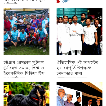
খেলা
প্রতিমন্ত্রী
চট্টগ্রাম
চট্টগ্রাম প্রেসক্লাব ফুটবল
ঐতিহাসিক ৫ই আগস্টের
টুর্নামেন্ট সমাপ্ত, প্রিন্ট ও
২য় বর্ষপূর্তি উপলক্ষে
ইলেকট্রনিক মিডিয়া টিম
চকবাজার থানা
যুগ্ন চ্যাম্পিয়ন
স্বেচ্ছাসেবক দলের
প্রামাণ্যচিত্র প্রদর্শন ও
চট্টগ্রাম
বিজয় মিছিল
চট্টগ্রাম