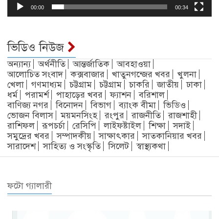
00:00
00:34
ভিডিও নিউজ
অন্যান্য
অর্থনীতি
আন্তর্জাতিক
আবহাওয়া
আলোচিত সংবাদ
কক্সবাজার
খাতুনগন্জের খবর
খুলনা
খেলা
গণমাধ্যম
চট্টগ্রাম
চট্টগ্রাম
চাকরি
জাতীয়
ঢাকা
ধর্ম
পরামর্শ
পাহাড়ের খবর
ফ্যাশন
বরিশাল
বাণিজ্য নগর
বিনোদন
বিভাগ
ব্যাংক বীমা
ভিডিও
ভোজন বিলাস
ময়মনসিংহ
রংপুর
রাজনীতি
রাজশাহী
রাশিফল
রূপচর্চা
রেসিপি
লাইফষ্টাইল
শিক্ষা
সদাই
সমুদ্রের খবর
সম্পাদকীয়
সাক্ষাৎকার
সাতকানিয়ার খবর
সারাদেশ
সাহিত্য ও সংস্কৃতি
সিলেট
স্বাস্থ্যকথা
ফটো গ্যালারী