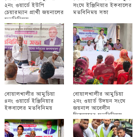
২নং ওয়ার্ডে ইউপি
সংঘে ইঞ্জিনিয়ার ইকবালের
চেয়ারম্যান প্রার্থী জয়নালের
মতবিনিময় সভা
মতবিনিময়
চট্টগ্রাম
চট্টগ্রাম
বোয়ালখালীর আমুচিয়া
বোয়ালখালীর আমুচিয়া
৪নং ওয়ার্ডে ইঞ্জিনিয়ার
২নং ওয়ার্ড উদয়ন সংঘে
ইকবালের মতবিনিময়
জয়নাল আবেদীন
সিকদারের মতবিনিময়
চট্টগ্রাম
অন্যান্য