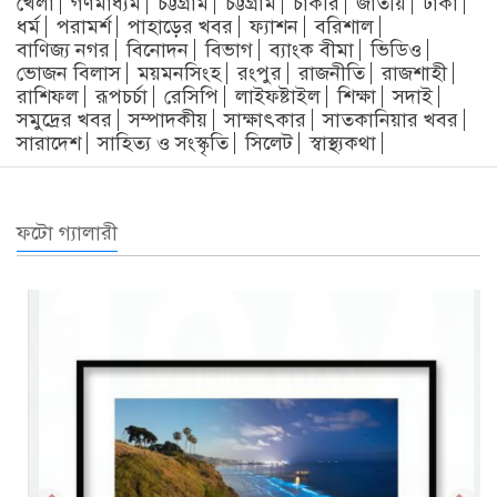
খেলা
গণমাধ্যম
চট্টগ্রাম
চট্টগ্রাম
চাকরি
জাতীয়
ঢাকা
ধর্ম
পরামর্শ
পাহাড়ের খবর
ফ্যাশন
বরিশাল
বাণিজ্য নগর
বিনোদন
বিভাগ
ব্যাংক বীমা
ভিডিও
ভোজন বিলাস
ময়মনসিংহ
রংপুর
রাজনীতি
রাজশাহী
রাশিফল
রূপচর্চা
রেসিপি
লাইফষ্টাইল
শিক্ষা
সদাই
সমুদ্রের খবর
সম্পাদকীয়
সাক্ষাৎকার
সাতকানিয়ার খবর
সারাদেশ
সাহিত্য ও সংস্কৃতি
সিলেট
স্বাস্থ্যকথা
ফটো গ্যালারী