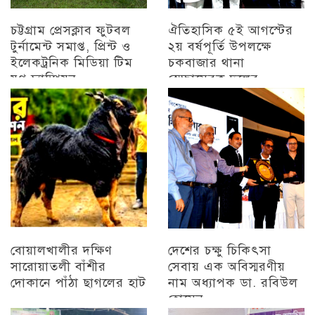
চট্টগ্রাম প্রেসক্লাব ফুটবল
ঐতিহাসিক ৫ই আগস্টের
টুর্নামেন্ট সমাপ্ত, প্রিন্ট ও
২য় বর্ষপূর্তি উপলক্ষে
ইলেকট্রনিক মিডিয়া টিম
চকবাজার থানা
যুগ্ন চ্যাম্পিয়ন
স্বেচ্ছাসেবক দলের
প্রামাণ্যচিত্র প্রদর্শন ও
চট্টগ্রাম
বিজয় মিছিল
চট্টগ্রাম
বোয়ালখালীর দক্ষিণ
দেশের চক্ষু চিকিৎসা
সারোয়াতলী বাঁশীর
সেবায় এক অবিস্মরণীয়
দোকানে পাঁঠা ছাগলের হাট
নাম অধ্যাপক ডা. রবিউল
হোসেন
চট্টগ্রাম