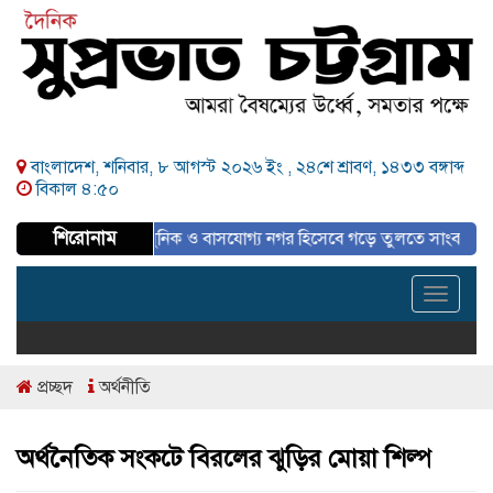
বাংলাদেশ, শনিবার, ৮ আগস্ট ২০২৬ ইং ,
২৪শে শ্রাবণ, ১৪৩৩ বঙ্গাব্দ
বিকাল ৪:৫০
শিরোনাম
পরিকল্পিত, আধুনিক ও বাসযোগ্য নগর হিসেবে গড়ে তুলতে সাংবাদিকদের ইতিবাচক 
Toggle
navigat
প্রচ্ছদ
অর্থনীতি
অর্থনৈতিক সংকটে বিরলের ঝুড়ির মোয়া শিল্প