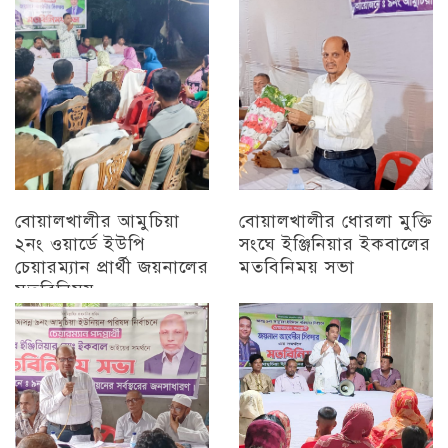
চট্টগ্রাম
বোয়ালখালীর আমুচিয়া
বোয়ালখালীর ধোরলা মুক্তি
২নং ওয়ার্ডে ইউপি
সংঘে ইঞ্জিনিয়ার ইকবালের
চেয়ারম্যান প্রার্থী জয়নালের
মতবিনিময় সভা
মতবিনিময়
চট্টগ্রাম
চট্টগ্রাম