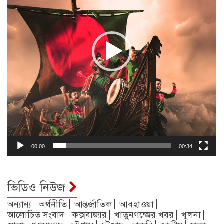
00:00
00:34
ভিডিও নিউজ
অন্যান্য
অর্থনীতি
আন্তর্জাতিক
আবহাওয়া
আলোচিত সংবাদ
কক্সবাজার
খাতুনগন্জের খবর
খুলনা