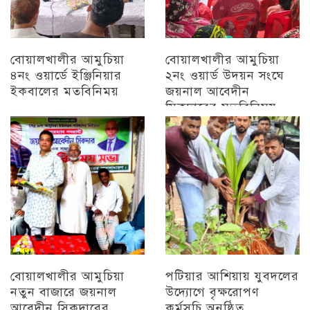
বোয়ালখালীর আমুচিয়া
বোয়ালখালীর আমুচিয়া
৪নং ওয়ার্ডে ইঞ্জিনিয়ার
২নং ওয়ার্ড উদয়ন সংঘে
ইকবালের মতবিনিময়
জয়নাল আবেদীন
সিকদারের মতবিনিময়
চট্টগ্রাম
অন্যান্য
বোয়ালখালীর আমুচিয়া
পটিয়ার আশিয়ায় যুবদলের
নতুন বাজারে জয়নাল
উদ্যোগে বৃক্ষরোপণ
আবেদীন সিকদারের
কর্মসূচি অনুষ্ঠিত