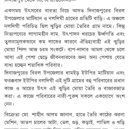
দিনাজপুর থেকে বিশেষ প্রতিবেদনঃ—
একসময় উৎসবের বারতা নিয়ে আসত দিনাজপুরের বিরল
উপজেলার মাটিয়ান ও নলদিঘী গ্রামের প্রতিটি বাড়ি। এ অঞ্চলে
নলদিঘী পরিচিত ছিল ঝুড়ির মোয়া তৈরির গ্রাম নামে। কিন্তু
নিত্যপণ্যের লাগামহীন দাম, উৎপাদন খরচের ঊর্ধ্বগতি এবং
তুলনামূলকভাবে কম লাভের কারণে ঐতিহ্যবাহী এই ঝুড়ির
মোয়া শিল্প আজ চরম সংকটে। বাপ-দাদার আমল থেকে চলে
আসা এই পেশা ছেড়ে জীবনধারণের জন্য অন্য পেশায় যেতে
বাধ্য হচ্ছেন শতাধিক পরিবার।
দিনাজপুরের বিরল উপজেলার ধামইড় ইউপির মাটিয়ান এবং
ফরক্কবাদ ইউপির নলদিঘী এই দুটি গ্রামের বহু পরিবারের প্রধান
কাজ ও আয়ের উৎস এই ঝুড়ির মোয়া তৈরি ও বাজারজাত
করা। এ কাজে পরিবারের নারী-পুরুষ সকলে একযোগে অংশ
নেন।
বিক্রেতা মো. শাহীন আলম জানান, হাতে তৈরি কাঠের ঝরনা
মেশিন, আতপ চালের আটা, তেল, গুড়, কড়াই, পাতিল ও খড়ি