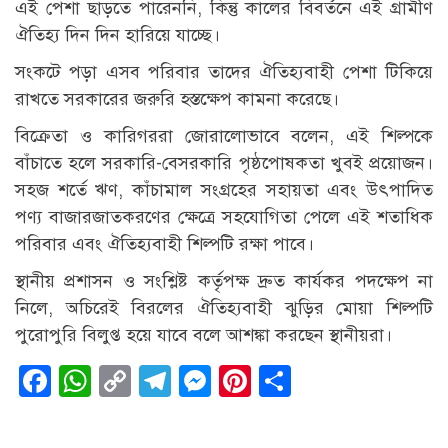
এই পেশা ছাড়তে পারেননি, কিন্তু কালের বিবর্তনে এই গ্রামীণ
ঐতিহ্য দিন দিন হারিয়ে যাচ্ছে।
সংকটে পড়া এসব পরিবার তাদের ঐতিহ্যবাহী পেশা টিকিয়ে
রাখতে সরকারের জরুরি হস্তক্ষেপ কামনা করেছে।
বিক্রেতা ও কারিগররা জোরালোভাবে বলেন, এই শিল্পকে
বাঁচাতে হলে সরকারি-বেসরকারি পৃষ্ঠপোষকতা খুবই প্রয়োজন।
সহজ শর্তে ঋণ, কাঁচামাল সংগ্রহের সহায়তা এবং উৎপাদিত
পণ্য বাজারজাতকরণের ক্ষেত্রে সহযোগিতা পেলে এই শতাধিক
পরিবার এবং ঐতিহ্যবাহী শিল্পটি রক্ষা পাবে।
স্থানীয় প্রশাসন ও সংশ্লিষ্ট কর্তৃপক্ষ দ্রুত কার্যকর পদক্ষেপ না
নিলে, অচিরেই বিরলের ঐতিহ্যবাহী ঝুড়ির মোয়া শিল্পটি
পুরোপুরি বিলুপ্ত হয়ে যাবে বলে আশঙ্কা করছেন স্থানীয়রা।
Facebook
WhatsApp
Copy
Telegram
Messenger
Pinterest
Share
Link