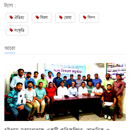
ট্যাগ :
ঐতিহ্য
বিরল
মোয়া
শিল্প
সংস্কৃতি
আরো