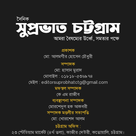
প্রকাশক
মো: আলমগীর হোসেন চৌধুরী
সম্পাদক
মো: হাসান মুরাদ
মোবাইল : ০১৮১৮-৫৩৬৯৭৪
মেইল :
editorsuprobhatctg@gmail.com
মফস্বল সম্পাদক
কে এম রাজীব
ব্যবস্থাপনা সম্পাদক
মোরশেদুল হক আকবরী
সম্পাদক মণ্ডলীর সভাপতি
মো: খোরশেদ আলম
চট্টগ্রাম অফিস :
২৩ স্টেডিয়াম মার্কেট (৪র্থ তলা), কাজীর দেউরী, কতোয়ালি, চট্টগ্রাম।