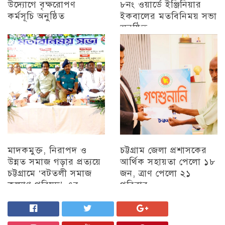
উদ্যোগে বৃক্ষরোপণ
৮নং ওয়ার্ডে ইঞ্জিনিয়ার
কর্মসূচি অনুষ্ঠিত
ইকবালের মতবিনিময় সভা
অনুষ্ঠিত
অন্যান্য
চট্টগ্রাম
মাদকমুক্ত, নিরাপদ ও
চট্টগ্রাম জেলা প্রশাসকের
উন্নত সমাজ গড়ার প্রত্যয়ে
আর্থিক সহায়তা পেলো ১৮
চট্টগ্রামে ‘বটতলী সমাজ
জন, ত্রাণ পেলো ২১
কল্যাণ পরিষদ’-এর
পরিবার
মতবিনিময় সভা অনুষ্ঠিত
চট্টগ্রাম
চট্টগ্রাম