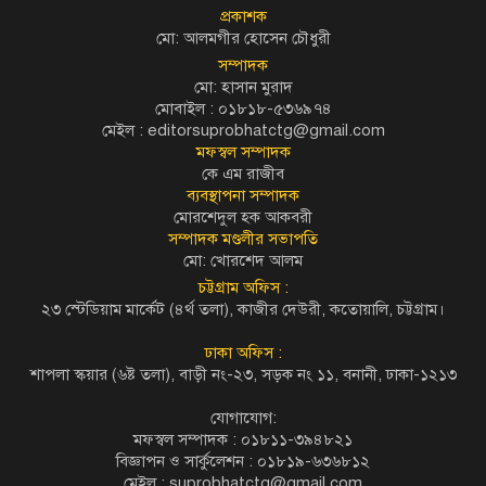
প্রকাশক
মো: আলমগীর হোসেন চৌধুরী
সম্পাদক
মো: হাসান মুরাদ
মোবাইল : ০১৮১৮-৫৩৬৯৭৪
মেইল :
editorsuprobhatctg@gmail.com
মফস্বল সম্পাদক
কে এম রাজীব
ব্যবস্থাপনা সম্পাদক
মোরশেদুল হক আকবরী
সম্পাদক মণ্ডলীর সভাপতি
মো: খোরশেদ আলম
চট্টগ্রাম অফিস :
২৩ স্টেডিয়াম মার্কেট (৪র্থ তলা), কাজীর দেউরী, কতোয়ালি, চট্টগ্রাম।
ঢাকা অফিস :
শাপলা স্কয়ার (৬ষ্ট তলা), বাড়ী নং-২৩, সড়ক নং ১১, বনানী, ঢাকা-১২১৩
যোগাযোগ:
মফস্বল সম্পাদক : ০১৮১১-৩৯৪৮২১
বিজ্ঞাপন ও সার্কুলেশন : ০১৮১৯-৬৩৬৮১২
মেইল :
suprobhatctg@gmail.com