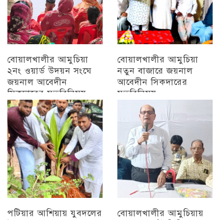
বোয়ালখালীর আমুচিয়া
বোয়ালখালীর আমুচিয়া
২নং ওয়ার্ড উদয়ন সংঘে
নতুন বাজারে জয়নাল
জয়নাল আবেদীন
আবেদীন সিকদারের
সিকদারের মতবিনিময়
মতবিনিময়
অন্যান্য
চট্টগ্রাম
পটিয়ার আশিয়ায় যুবদলের
বোয়ালখালীর আমুচিয়ায়