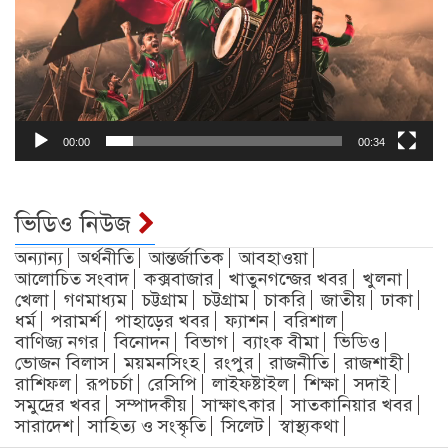
00:00
00:34
ভিডিও নিউজ
অন্যান্য
অর্থনীতি
আন্তর্জাতিক
আবহাওয়া
আলোচিত সংবাদ
কক্সবাজার
খাতুনগন্জের খবর
খুলনা
খেলা
গণমাধ্যম
চট্টগ্রাম
চট্টগ্রাম
চাকরি
জাতীয়
ঢাকা
ধর্ম
পরামর্শ
পাহাড়ের খবর
ফ্যাশন
বরিশাল
বাণিজ্য নগর
বিনোদন
বিভাগ
ব্যাংক বীমা
ভিডিও
ভোজন বিলাস
ময়মনসিংহ
রংপুর
রাজনীতি
রাজশাহী
রাশিফল
রূপচর্চা
রেসিপি
লাইফষ্টাইল
শিক্ষা
সদাই
সমুদ্রের খবর
সম্পাদকীয়
সাক্ষাৎকার
সাতকানিয়ার খবর
সারাদেশ
সাহিত্য ও সংস্কৃতি
সিলেট
স্বাস্থ্যকথা