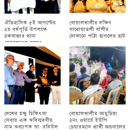
ঐতিহাসিক ৫ই আগস্টের
বোয়ালখালীর দক্ষিণ
২য় বর্ষপূর্তি উপলক্ষে
সারোয়াতলী বাঁশীর
চকবাজার থানা
দোকানে পাঁঠা ছাগলের হাট
স্বেচ্ছাসেবক দলের
চট্টগ্রাম
প্রামাণ্যচিত্র প্রদর্শন ও
বিজয় মিছিল
চট্টগ্রাম
দেশের চক্ষু চিকিৎসা
বোয়ালখালীর আমুচিয়া
সেবায় এক অবিস্মরণীয়
২নং ওয়ার্ডে ইউপি
নাম অধ্যাপক ডা. রবিউল
চেয়ারম্যান প্রার্থী জয়নালের