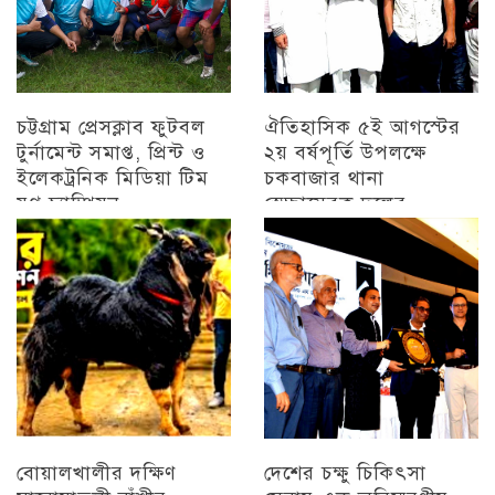
চট্টগ্রাম প্রেসক্লাব ফুটবল
ঐতিহাসিক ৫ই আগস্টের
টুর্নামেন্ট সমাপ্ত, প্রিন্ট ও
২য় বর্ষপূর্তি উপলক্ষে
ইলেকট্রনিক মিডিয়া টিম
চকবাজার থানা
যুগ্ন চ্যাম্পিয়ন
স্বেচ্ছাসেবক দলের
প্রামাণ্যচিত্র প্রদর্শন ও
চট্টগ্রাম
বিজয় মিছিল
চট্টগ্রাম
বোয়ালখালীর দক্ষিণ
দেশের চক্ষু চিকিৎসা