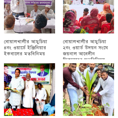
বোয়ালখালীর আমুচিয়া
বোয়ালখালীর আমুচিয়া
৪নং ওয়ার্ডে ইঞ্জিনিয়ার
২নং ওয়ার্ড উদয়ন সংঘে
ইকবালের মতবিনিময়
জয়নাল আবেদীন
সিকদারের মতবিনিময়
চট্টগ্রাম
অন্যান্য