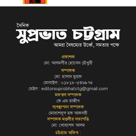
প্রকাশক
মো: আলমগীর হোসেন চৌধুরী
সম্পাদক
মো: হাসান মুরাদ
মোবাইল : ০১৮১৮-৫৩৬৯৭৪
মেইল :
editorsuprobhatctg@gmail.com
মফস্বল সম্পাদক
কে এম রাজীব
ব্যবস্থাপনা সম্পাদক
মোরশেদুল হক আকবরী
সম্পাদক মণ্ডলীর সভাপতি
মো: খোরশেদ আলম
চট্টগ্রাম অফিস :