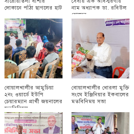
সারোয়াতলী বাঁশীর
সেবায় এক অবিস্মরণীয়
দোকানে পাঁঠা ছাগলের হাট
নাম অধ্যাপক ডা. রবিউল
হোসেন
চট্টগ্রাম
চট্টগ্রাম
বোয়ালখালীর আমুচিয়া
বোয়ালখালীর ধোরলা মুক্তি
২নং ওয়ার্ডে ইউপি
সংঘে ইঞ্জিনিয়ার ইকবালের
চেয়ারম্যান প্রার্থী জয়নালের
মতবিনিময় সভা
মতবিনিময়
চট্টগ্রাম
চট্টগ্রাম