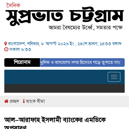
বাংলাদেশ, শনিবার, ৮ আগস্ট ২০২৬ ইং ,
২৪শে শ্রাবণ, ১৪৩৩ বঙ্গাব্দ
সকাল ৬:৩৩
শিরোনাম
 পরিকল্পিত, আধুনিক ও বাসযোগ্য নগর হিসেবে গড়ে তুলতে সাংবাদিকদের ইতিবাচ
Toggle
navigat
প্রচ্ছদ
ব্যাংক বীমা
আল–আরাফাহ ইসলামী ব্যাংকের এমডিকে
অপসারণ