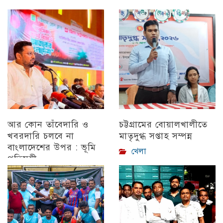
আর কোন তাঁবেদারি ও
চট্টগ্রামের বোয়ালখালীতে
খবরদারি চলবে না
মাতৃদুগ্ধ সপ্তাহ সম্পন্ন
বাংলাদেশের উপর : ভূমি
খেলা
প্রতিমন্ত্রী
চট্টগ্রাম