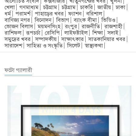
আলোচিত সংবাদ
কক্সবাজার
খাতুনগন্জের খবর
খুলনা
খেলা
গণমাধ্যম
চট্টগ্রাম
চট্টগ্রাম
চাকরি
জাতীয়
ঢাকা
ধর্ম
পরামর্শ
পাহাড়ের খবর
ফ্যাশন
বরিশাল
বাণিজ্য নগর
বিনোদন
বিভাগ
ব্যাংক বীমা
ভিডিও
ভোজন বিলাস
ময়মনসিংহ
রংপুর
রাজনীতি
রাজশাহী
রাশিফল
রূপচর্চা
রেসিপি
লাইফষ্টাইল
শিক্ষা
সদাই
সমুদ্রের খবর
সম্পাদকীয়
সাক্ষাৎকার
সাতকানিয়ার খবর
সারাদেশ
সাহিত্য ও সংস্কৃতি
সিলেট
স্বাস্থ্যকথা
ফটো গ্যালারী