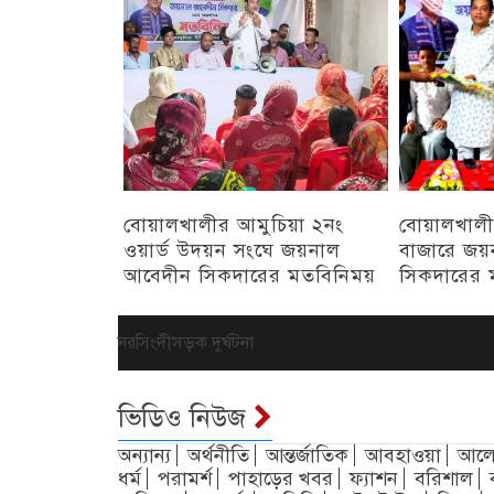
বোয়ালখালীর আমুচিয়া ২নং
বোয়ালখালী
ওয়ার্ড উদয়ন সংঘে জয়নাল
বাজারে জয়
আবেদীন সিকদারের মতবিনিময়
সিকদারের 
অন্যান্য
চট্টগ্রাম
নরসিংদী
সড়ক দুর্ঘটনা
ভিডিও নিউজ
অন্যান্য
অর্থনীতি
আন্তর্জাতিক
আবহাওয়া
আলো
ধর্ম
পরামর্শ
পাহাড়ের খবর
ফ্যাশন
বরিশাল