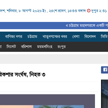
েশ, শনিবার, ৮ আগস্ট ২০২৬ ইং ,
২৪শে শ্রাবণ, ১৪৩৩ বঙ্গাব্দ
দুপুর ২:৩১
চট্টগ্রাম মহানগরকে একটি পরিকল্পিত, 
বাণিজ্য নগর
চট্টগ্রাম
খাতুনগন্জের খবর
খেলা
বিনোদন
ভিড
া
সিলেট
বরিশাল
ময়মনসিংহ
রংপুর
িকশার সংর্ঘষ, নিহত ৩