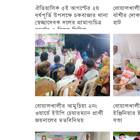
ঐতিহাসিক ৫ই আগস্টের ২য়
বোয়ালখালী
বর্ষপূর্তি উপলক্ষে চকবাজার থানা
বাঁশীর দোক
স্বেচ্ছাসেবক দলের প্রামাণ্যচিত্র
হাট
প্রদর্শন ও বিজয় মিছিল
চট্টগ্রাম
চট্টগ্রাম
বোয়ালখালীর আমুচিয়া ২নং
বোয়ালখালীর
ওয়ার্ডে ইউপি চেয়ারম্যান প্রার্থী
ইঞ্জিনিয়া
জয়নালের মতবিনিময়
সভা
চট্টগ্রাম
চট্টগ্রাম