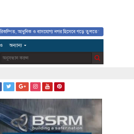
আধুনিক ও বাসযোগ্য নগর হিসেবে গড়ে তুলতে সাংবাদিকদের ইতিবাচক ভূমিকা গুরু
িও
অন্যান্য