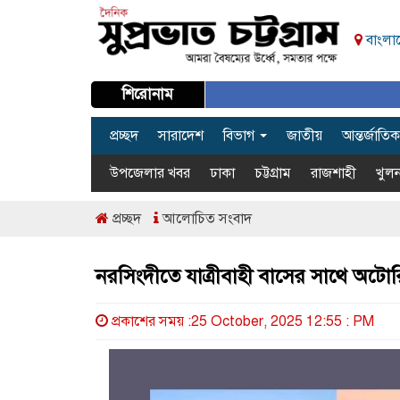
বাংলাদ
শিরোনাম
প্রচ্ছদ
সারাদেশ
বিভাগ
জাতীয়
আন্তর্জাতিক
উপজেলার খবর
ঢাকা
চট্টগ্রাম
রাজশাহী
খুলন
প্রচ্ছদ
আলোচিত সংবাদ
নরসিংদীতে যাত্রীবাহী বাসের সাথে অটোর
প্রকাশের সময় :25 October, 2025 12:55 : PM