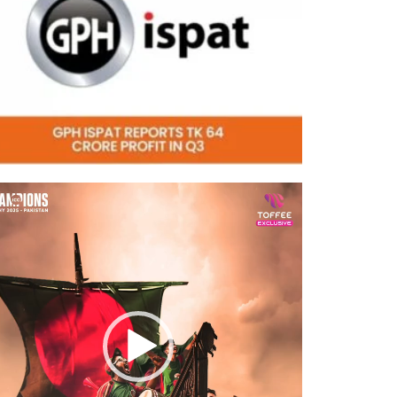
eo
er