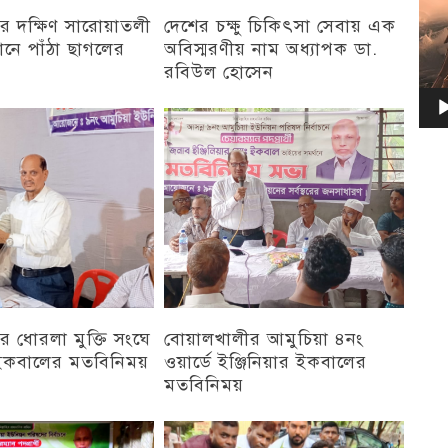
র দক্ষিণ সারোয়াতলী
দেশের চক্ষু চিকিৎসা সেবায় এক
ানে পাঁঠা ছাগলের
অবিস্মরণীয় নাম অধ্যাপক ডা.
রবিউল হোসেন
চট্টগ্রাম
 ধোরলা মুক্তি সংঘে
বোয়ালখালীর আমুচিয়া ৪নং
র ইকবালের মতবিনিময়
ওয়ার্ডে ইঞ্জিনিয়ার ইকবালের
মতবিনিময়
চট্টগ্রাম