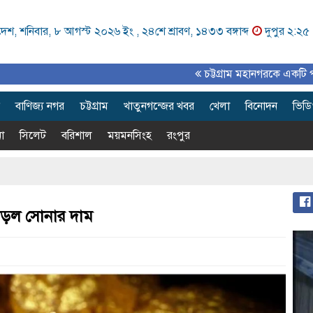
েশ, শনিবার, ৮ আগস্ট ২০২৬ ইং ,
২৪শে শ্রাবণ, ১৪৩৩ বঙ্গাব্দ
দুপুর ২:২৫
চট্টগ্রাম মহানগরকে একটি পরিকল্পিত, আ
বাণিজ্য নগর
চট্টগ্রাম
খাতুনগন্জের খবর
খেলা
বিনোদন
ভিড
া
সিলেট
বরিশাল
ময়মনসিংহ
রংপুর
াড়ল সোনার দাম