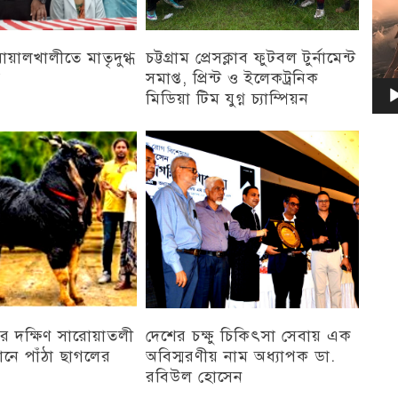
 বোয়ালখালীতে মাতৃদুগ্ধ
চট্টগ্রাম প্রেসক্লাব ফুটবল টুর্নামেন্ট
ন
সমাপ্ত, প্রিন্ট ও ইলেকট্রনিক
মিডিয়া টিম যুগ্ন চ্যাম্পিয়ন
চট্টগ্রাম
র দক্ষিণ সারোয়াতলী
দেশের চক্ষু চিকিৎসা সেবায় এক
ানে পাঁঠা ছাগলের
অবিস্মরণীয় নাম অধ্যাপক ডা.
রবিউল হোসেন