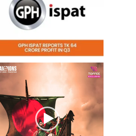
eo
er