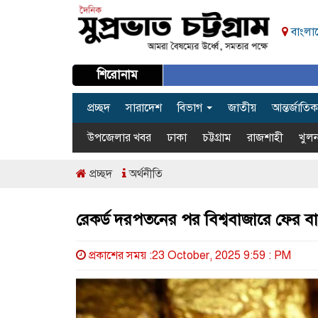
বাংলাদ
শিরোনাম
প্রচ্ছদ
সারাদেশ
বিভাগ
জাতীয়
আন্তর্জাতিক
উপজেলার খবর
ঢাকা
চট্টগ্রাম
রাজশাহী
খুলন
প্রচ্ছদ
অর্থনীতি
রেকর্ড দরপতনের পর বিশ্ববাজারে ফের ব
প্রকাশের সময় :23 October, 2025 9:59 : PM