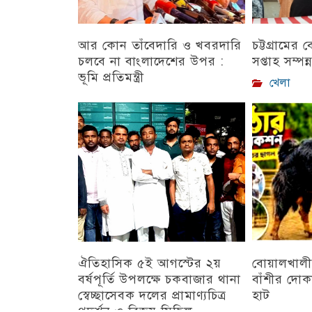
আর কোন তাঁবেদারি ও খবরদারি
চট্টগ্রামের
চলবে না বাংলাদেশের উপর :
সপ্তাহ সম্পন্
ভূমি প্রতিমন্ত্রী
খেলা
চট্টগ্রাম
ঐতিহাসিক ৫ই আগস্টের ২য়
বোয়ালখালী
বর্ষপূর্তি উপলক্ষে চকবাজার থানা
বাঁশীর দোক
স্বেচ্ছাসেবক দলের প্রামাণ্যচিত্র
হাট
প্রদর্শন ও বিজয় মিছিল