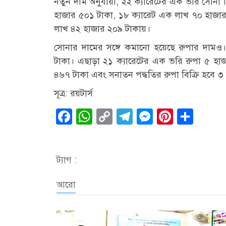
নতুন দাম অনুযায়ী, ২২ ক্যারেটের এক ভরি সোনা ব
হাজার ৫০১ টাকা, ১৮ ক্যারেট এক লাখ ৭০ হাজার
লাখ ৪২ হাজার ২০৯ টাকায়।
সোনার দামের সঙ্গে কমানো হয়েছে রুপার দাম
টাকা। এছাড়া ২১ ক্যারেটের এক ভরি রুপা ৫ হা
৪৬৭ টাকা এবং সনাতন পদ্ধতির রুপা বিক্রি হবে ৩
সূত্র: রয়টার্স
Facebook
WhatsApp
Copy
Telegram
Messenge
Pintere
Sha
Link
ট্যাগ :
আরো